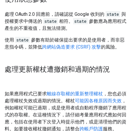
處理 OAuth 2.0 回應前，請確認從 Google 收到的
state
與
授權要求中傳送的
state
相符。
state
參數應為應用程式
產生的不重複值，且無法猜測。
使用
state
參數有助於確保提出要求的是使用者，而非惡
意指令碼，並降低
跨網站偽造要求 (CSRF) 攻擊
的風險。
處理更新權杖遭撤銷和過期的情況
如果應用程式已要求
離線存取權的重新整理權杖
，您也必須
處理權杖失效或過期的情況。權杖
可能因各種原因而失效
，
例如權杖可能已過期，或是使用者或自動程序撤銷了應用程
式的存取權。在這種情況下，請仔細考量應用程式應如何回
應，包括在使用者下次登入時提示他們，或是清理他們的資
料。如要接收權杖撤銷通知，請整合
跨帳戶防護
服務。