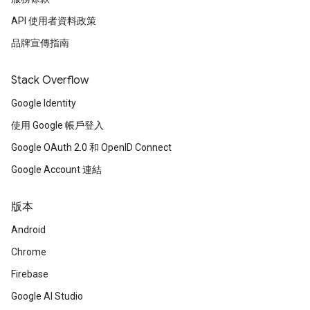
API 使用者資料政策
品牌宣傳指南
Stack Overflow
Google Identity
使用 Google 帳戶登入
Google OAuth 2.0 和 OpenID Connect
Google Account 連結
版本
Android
Chrome
Firebase
Google AI Studio