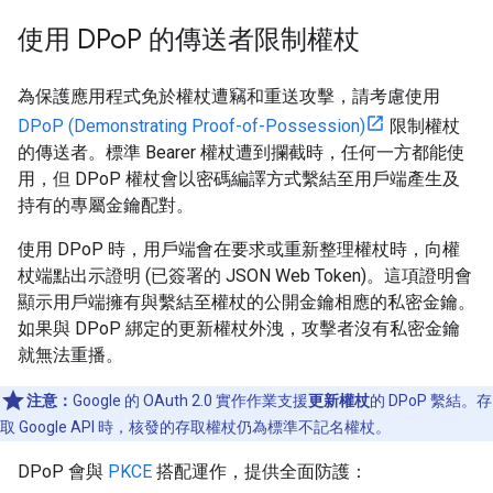
使用 DPo
P 的傳送者限制權杖
為保護應用程式免於權杖遭竊和重送攻擊，請考慮使用
DPoP (Demonstrating Proof-of-Possession)
限制權杖
的傳送者。標準 Bearer 權杖遭到攔截時，任何一方都能使
用，但 DPoP 權杖會以密碼編譯方式繫結至用戶端產生及
持有的專屬金鑰配對。
使用 DPoP 時，用戶端會在要求或重新整理權杖時，向權
杖端點出示證明 (已簽署的 JSON Web Token)。這項證明會
顯示用戶端擁有與繫結至權杖的公開金鑰相應的私密金鑰。
如果與 DPoP 綁定的更新權杖外洩，攻擊者沒有私密金鑰
就無法重播。
注意：
Google 的 OAuth 2.0 實作作業支援
更新權杖
的 DPoP 繫結。存
取 Google API 時，核發的存取權杖仍為標準不記名權杖。
DPoP 會與
PKCE
搭配運作，提供全面防護：