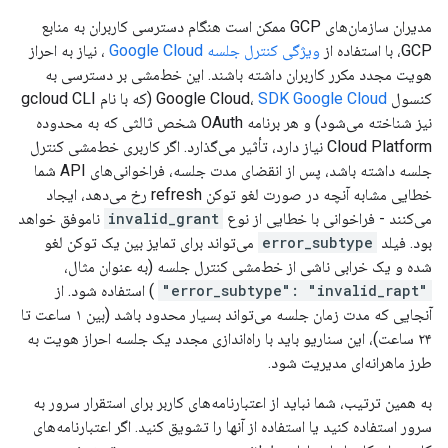
مدیران سازمان‌های GCP ممکن است هنگام دسترسی کاربران به منابع
GCP، با استفاده از
ویژگی کنترل جلسه Google Cloud
، نیاز به احراز
هویت مجدد مکرر کاربران داشته باشند. این خط‌مشی بر دسترسی به
کنسول Google Cloud،
SDK Google Cloud
(که با نام gcloud CLI
نیز شناخته می‌شود) و هر برنامه OAuth شخص ثالثی که به محدوده
Cloud Platform نیاز دارد، تأثیر می‌گذارد. اگر کاربری خط‌مشی کنترل
جلسه داشته باشد، پس از انقضای مدت جلسه، فراخوانی‌های API شما
خطایی مشابه آنچه در صورت لغو توکن refresh رخ می‌دهد، ایجاد
می‌کنند - فراخوانی با خطایی از نوع
invalid_grant
ناموفق خواهد
بود. فیلد
error_subtype
می‌تواند برای تمایز بین یک توکن لغو
شده و یک خرابی ناشی از خط‌مشی کنترل جلسه (به عنوان مثال،
"error_subtype": "invalid_rapt"
) استفاده شود. از
آنجایی که مدت زمان جلسه می‌تواند بسیار محدود باشد (بین ۱ ساعت تا
۲۴ ساعت)، این سناریو باید با راه‌اندازی مجدد یک جلسه احراز هویت به
طرز ماهرانه‌ای مدیریت شود.
به همین ترتیب، شما نباید از اعتبارنامه‌های کاربر برای استقرار سرور به
سرور استفاده کنید یا استفاده از آنها را تشویق کنید. اگر اعتبارنامه‌های