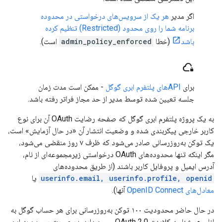
اگر مدیر
هر یک از سرویس‌های درخواستی در محدوده
برنامه شما را روی محدود (Restricted) تنظیم کرده
باشد
(خطا
admin_policy_enforced
است).
cloud_lock
برای
APIهای پلتفرم ابری گوگل
- ممکن است مدت زمان
جلسه تعیین شده توسط مدیر از حد مجاز فراتر رفته باشد.
به یک پروژه پلتفرم ابری گوگل که صفحه رضایت OAuth آن برای نوع
کاربر خارجی پیکربندی شده و وضعیت انتشار آن «در حال آزمایش» است،
یک توکن به‌روزرسانی صادر می‌شود که ظرف ۷ روز منقضی می‌شود،
مگر اینکه تنها محدوده‌های OAuth درخواستی زیرمجموعه‌ای از نام،
آدرس ایمیل و پروفایل کاربر باشند (از طریق محدوده‌های
userinfo.email, userinfo.profile, openid
یا
معادل‌های OpenID Connect
آنها).
در حال حاضر محدودیت ۱۰۰ توکن به‌روزرسانی برای هر حساب گوگل به
ازای هر شناسه کلاینت OAuth 2.0 وجود دارد. در صورت رسیدن به این