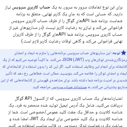
برای این نوع تعاملات سرور به سرور، به یک
حساب کاربری سرویس
نیاز
دارید، که حسابی است که به جای یک کاربر نهایی، متعلق به برنامه
شماست. برنامه شما APIهای گوگل را از طرف حساب کاربری سرویس
فراخوانی می‌کند و نیازی به رضایت کاربر نیست. (در سناریوهای غیر از
حساب کاربری سرویس، برنامه شما APIهای گوگل را از طرف کاربران
نهایی فراخوانی می‌کند و گاهی اوقات رضایت کاربر لازم است.)
توجه:
این سناریوهای حساب سرویس، برنامه‌هایی را ملزم به ایجاد و امضای
رمزنگاری‌شده‌ی توکن‌های وب JSON (JWT) می‌کنند. ما اکیداً توصیه می‌کنیم که از یک
کتابخانه برای انجام این وظایف استفاده کنید. اگر این کد را بدون استفاده از کتابخانه‌ای که
ایجاد و امضای توکن را خلاصه می‌کند، بنویسید، ممکن است خطاهایی رخ دهد که تأثیر
شدیدی بر امنیت برنامه شما داشته باشد. برای مشاهده‌ی فهرستی از کتابخانه‌هایی که از این
سناریو پشتیبانی می‌کنند، به
مستندات حساب سرویس
مراجعه کنید.
اعتبارنامه‌های یک حساب کاربری سرویس، که از کنسول API گوگل
دریافت می‌کنید، شامل یک آدرس ایمیل تولید شده منحصر به فرد، یک
شناسه کلاینت و حداقل یک جفت کلید عمومی/خصوصی است. شما از
شناسه کلاینت و یک کلید خصوصی برای ایجاد یک JWT امضا شده و
ساخت یک درخواست توکن دسترسی در قالب مناسب استفاده می‌کنید.