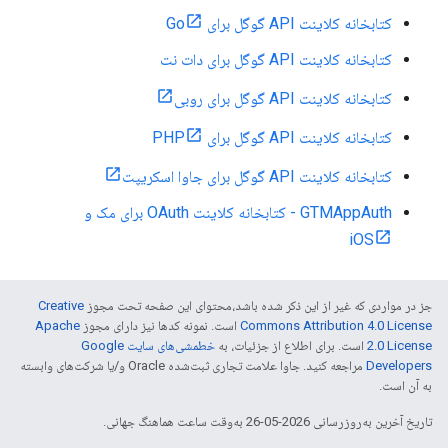
کتابخانه کلاینت API گوگل برای Go
کتابخانه کلاینت API گوگل برای دات نت
کتابخانه کلاینت API گوگل برای روبی
کتابخانه کلاینت API گوگل برای PHP
کتابخانه کلاینت API گوگل برای جاوا اسکریپت
GTMAppAuth - کتابخانه کلاینت OAuth برای مک و
iOS
جز در مواردی که غیر از این ذکر شده باشد،‌محتوای این صفحه تحت مجوز
Creative
Commons Attribution 4.0 License
است. نمونه کدها نیز دارای مجوز
Apache
2.0 License
است. برای اطلاع از جزئیات، به
خطمشی‌های سایت Google
Developers‏
مراجعه کنید. جاوا علامت تجاری ثبت‌شده Oracle و/یا شرکت‌های وابسته
به آن است.
تاریخ آخرین به‌روزرسانی 2026-05-26 به‌وقت ساعت هماهنگ جهانی.