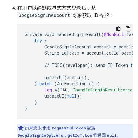
在用户以静默或显式方式登录后，从
GoogleSignInAccount
对象获取 ID 令牌：
private
void
handleSignInResult
(
@NonNull
Task
try
{
GoogleSignInAccount
account
=
complet
String
idToken
=
account
.
getIdToken
()
//
TODO
(
developer
)
:
send
ID
Token
to
updateUI
(
account
);
}
catch
(
ApiException
e
)
{
Log
.
w
(
TAG
,
"handleSignInResult:error"
updateUI
(
null
);
}
}
如果您未使用
requestIdToken
配置
GoogleSignInOptions
，
getIdToken
将返回
null
。