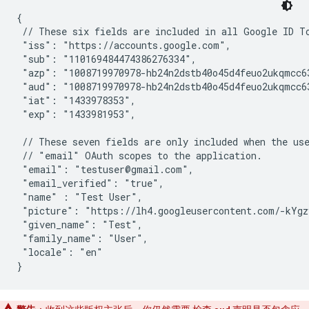
{

 // These six fields are included in all Google ID To
 "iss": "https://accounts.google.com",

 "sub": "110169484474386276334",

 "azp": "1008719970978-hb24n2dstb40o45d4feuo2ukqmcc63
 "aud": "1008719970978-hb24n2dstb40o45d4feuo2ukqmcc63
 "iat": "1433978353",

 "exp": "1433981953",

 // These seven fields are only included when the use
 // "email" OAuth scopes to the application.

 "email": "testuser@gmail.com",

 "email_verified": "true",

 "name" : "Test User",

 "picture": "https://lh4.googleusercontent.com/-kYgz
 "given_name": "Test",

 "family_name": "User",

 "locale": "en"

}