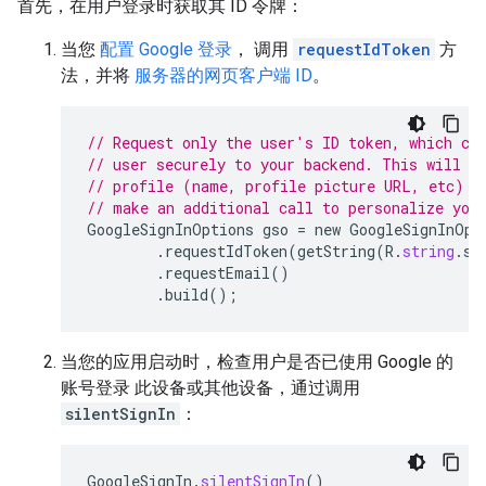
首先，在用户登录时获取其 ID 令牌：
当您
配置 Google 登录
， 调用
requestIdToken
方
法，并将
服务器的网页客户端 ID
。
// Request only the user's ID token, which ca
// user securely to your backend. This will c
// profile (name, profile picture URL, etc) s
// make an additional call to personalize you
GoogleSignInOptions
gso
=
new
GoogleSignInOpt
.
requestIdToken
(
getString
(
R
.
string
.
se
.
requestEmail
()
.
build
();
当您的应用启动时，检查用户是否已使用 Google 的
账号登录 此设备或其他设备，通过调用
silentSignIn
：
GoogleSignIn
.
silentSignIn
()