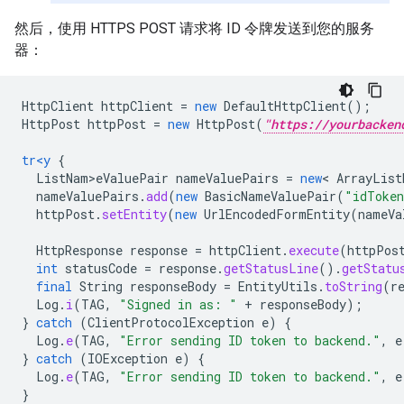
然后，使用 HTTPS POST 请求将 ID 令牌发送到您的服务
器：
HttpClient
httpClient
=
new
DefaultHttpClient
();
HttpPost
httpPost
=
new
HttpPost
(
"https://yourbacken
tr<y
{
ListNam>eValuePair
nameValuePairs
=
new
<
ArrayList
nameValuePairs
.
add
(
new
BasicNameValuePair
(
"idToke
httpPost
.
setEntity
(
new
UrlEncodedFormEntity
(
nameVa
HttpResponse
response
=
httpClient
.
execute
(
httpPos
int
statusCode
=
response
.
getStatusLine
().
getStatu
final
String
responseBody
=
EntityUtils
.
toString
(
r
Log
.
i
(
TAG
,
"Signed in as: "
+
responseBody
);
}
catch
(
ClientProtocolException
e
)
{
Log
.
e
(
TAG
,
"Error sending ID token to backend."
,
e
}
catch
(
IOException
e
)
{
Log
.
e
(
TAG
,
"Error sending ID token to backend."
,
e
}