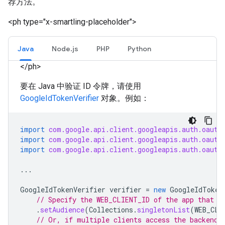
荐方法。
<ph type="x-smartling-placeholder">
Java
Node.js
PHP
Python
</ph>
要在 Java 中验证 ID 令牌，请使用
GoogleIdTokenVerifier
对象。例如：
import
com.google.api.client.googleapis.auth.oauth
import
com.google.api.client.googleapis.auth.oauth
import
com.google.api.client.googleapis.auth.oauth
...
GoogleIdTokenVerifier
verifier
=
new
GoogleIdToken
// Specify the WEB_CLIENT_ID of the app that a
.
setAudience
(
Collections
.
singletonList
(
WEB_CLI
// Or, if multiple clients access the backend: