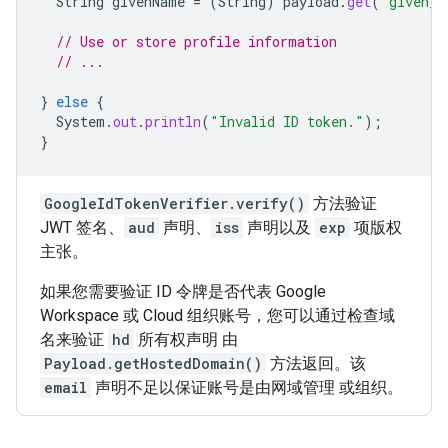
String
givenName
=
(
String
)
payload
.
get
(
"given_n
// Use or store profile information
// ...
}
else
{
System
.
out
.
println
(
"Invalid ID token."
);
}
GoogleIdTokenVerifier.verify()
方法验证
JWT 签名、
aud
声明、
iss
声明以及
exp
项版权
主张。
如果您需要验证 ID 令牌是否代表 Google
Workspace 或 Cloud 组织账号，您可以通过检查域
名来验证
hd
所有权声明 由
Payload.getHostedDomain()
方法返回。该
email
声明不足以保证账号是由网域管理 或组织。