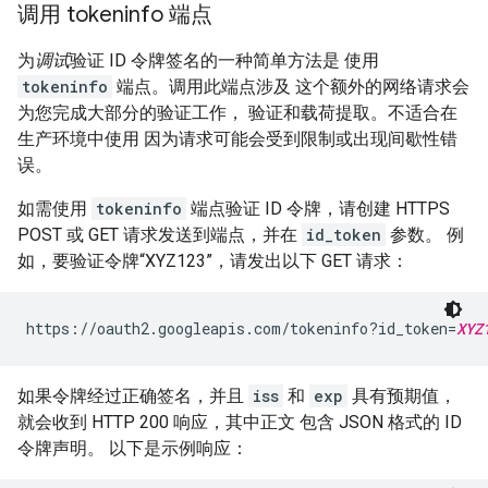
调用 tokeninfo 端点
为
调试
验证 ID 令牌签名的一种简单方法是 使用
tokeninfo
端点。调用此端点涉及 这个额外的网络请求会
为您完成大部分的验证工作， 验证和载荷提取。不适合在
生产环境中使用 因为请求可能会受到限制或出现间歇性错
误。
如需使用
tokeninfo
端点验证 ID 令牌，请创建 HTTPS
POST 或 GET 请求发送到端点，并在
id_token
参数。 例
如，要验证令牌“XYZ123”，请发出以下 GET 请求：
https://oauth2.googleapis.com/tokeninfo?id_token=
XYZ
如果令牌经过正确签名，并且
iss
和
exp
具有预期值，
就会收到 HTTP 200 响应，其中正文 包含 JSON 格式的 ID
令牌声明。 以下是示例响应：