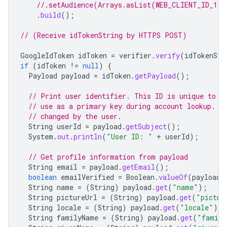
//.setAudience(Arrays.asList(WEB_CLIENT_ID_1, 
.
build
();
// (Receive idTokenString by HTTPS POST)
GoogleIdToken
idToken
=
verifier
.
verify
(
idTokenStr
if
(
idToken
!=
null
)
{
Payload
payload
=
idToken
.
getPayload
();
// Print user identifier. This ID is unique to e
// use as a primary key during account lookup. E
// changed by the user.
String
userId
=
payload
.
getSubject
();
System
.
out
.
println
(
"User ID: "
+
userId
);
// Get profile information from payload
String
email
=
payload
.
getEmail
();
boolean
emailVerified
=
Boolean
.
valueOf
(
payload
.
String
name
=
(
String
)
payload
.
get
(
"name"
);
String
pictureUrl
=
(
String
)
payload
.
get
(
"pictur
String
locale
=
(
String
)
payload
.
get
(
"locale"
);
String
familyName
=
(
String
)
payload
.
get
(
"family