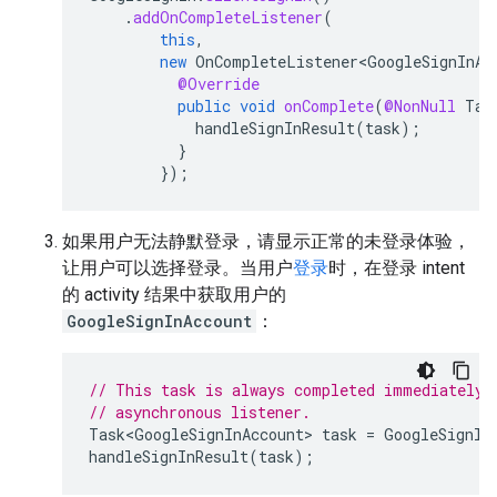
.
addOnCompleteListener
(
this
,
new
OnCompleteListener<GoogleSignInAc
@Override
public
void
onComplete
(
@NonNull
Tas
handleSignInResult
(
task
);
}
});
如果用户无法静默登录，请显示正常的未登录体验，
让用户可以选择登录。当用户
登录
时，在登录 intent
的 activity 结果中获取用户的
GoogleSignInAccount
：
// This task is always completed immediately,
// asynchronous listener.
Task<GoogleSignInAccount>
task
=
GoogleSignIn
handleSignInResult
(
task
);