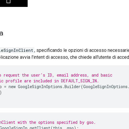
a
leSignInClient
, specificando le opzioni di accesso necessarie
plicazione avvia l'intent di accesso, che chiede all'utente di acc
o request the user's ID, email address, and basic
ic profile are included in DEFAULT_SIGN_IN.
o
=
new
GoogleSignInOptions
.
Builder
(
GoogleSignInOptions
)
nClient with the options specified by gso.
GoogleSignIn
.
getClient
(
this
,
gso
);