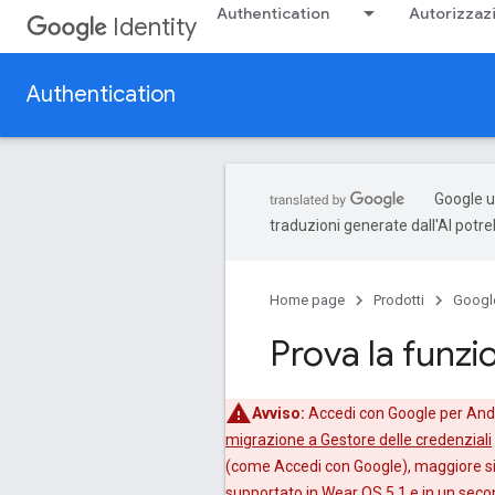
Authentication
Autorizzaz
Identity
Authentication
Google ut
traduzioni generate dall'AI potr
Home page
Prodotti
Google
Prova la funzi
Avviso:
Accedi con Google per Andro
migrazione a Gestore delle credenziali
(come Accedi con Google), maggiore sic
supportato in Wear OS 5.1 e in un seco