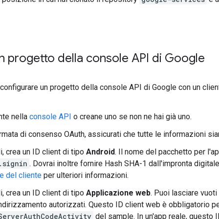
.
n progetto della console API di Google
 configurare un progetto della console API di Google con un client
nte nella
console API
o creane uno se non ne hai già uno.
rmata di consenso OAuth, assicurati che tutte le informazioni si
, crea un ID client di tipo
Android
. Il nome del pacchetto per l'
.signin
. Dovrai inoltre fornire Hash SHA-1 dall'impronta digitale 
e del cliente
per ulteriori informazioni.
, crea un ID client di tipo
Applicazione web
. Puoi lasciare vuoti
indirizzamento autorizzati. Questo ID client web è obbligatorio p
ServerAuthCodeActivity
del sample. In un'app reale, questo I