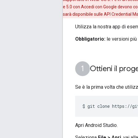
e 5.0 con Accedi con Google devono con
sarà disponibile sulle API Credential M
Utilizza la nostra app di es
Obbligatorio:
le versioni più
Ottieni il prog
Se è la prima volta che utiliz
$ git clone https://gi
Apri Android Studio.
Seleziona
File > Apri
, vai al