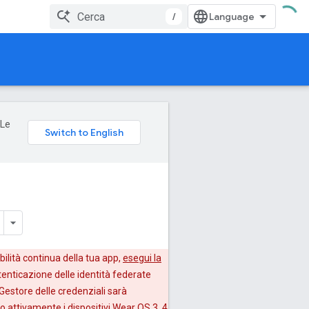
/
 Le
ilità continua della tua app,
esegui la
enticazione delle identità federate
Gestore delle credenziali sarà
 attivamente i dispositivi Wear OS 3, 4