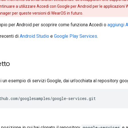
tinuare a utilizzare Accedi con Google per Android per le applicazioni 
anager per queste versioni di WearOS in futuro.
empio per Android per scoprire come funziona Accedi o
aggiungi A
 recenti di
Android Studio
e
Google Play Services
.
etto
zi un esempio di servizi Google, dai un'occhiata al repository go
thub.com/googlesamples/google-services.git
la posizione in cui hai clonato il repository
google-services
e a