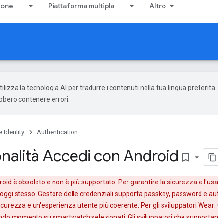
ione
Piattaforma multipla
Altro
ilizza la tecnologia AI per tradurre i contenuti nella tua lingua preferita.
ebbero contenere errori.
 Identity
Authentication
onalità Accedi con Android
bookmark_border
id è obsoleto e non è più supportato. Per garantire la sicurezza e l'usab
oggi stesso. Gestore delle credenziali supporta passkey, password e aut
urezza e un'esperienza utente più coerente. Per gli sviluppatori Wear: 
ndo momento su smartwatch selezionati. Gli sviluppatori che supportano