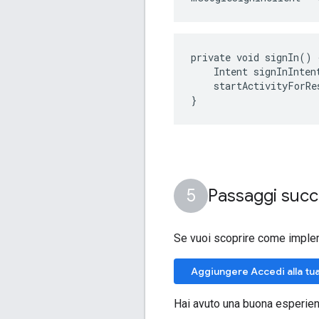
private void signIn() {
    Intent signInInten
    startActivityForRe
}
Passaggi succ
Se vuoi scoprire come implem
Aggiungere Accedi alla tu
Hai avuto una buona esperien