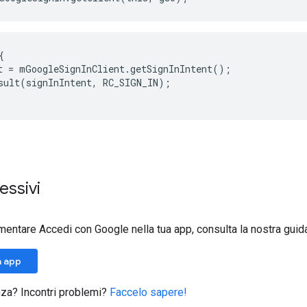


t = mGoogleSignInClient.getSignInIntent();

sult(signInIntent, RC_SIGN_IN);

essivi
entare Accedi con Google nella tua app, consulta la nostra guid
a app
za? Incontri problemi?
Faccelo sapere!