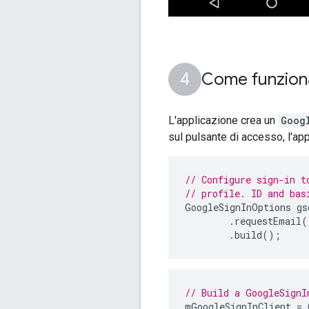
Come funzion
L'applicazione crea un
Goog
sul pulsante di accesso, l'ap
// Configure sign-in t
// profile. ID and bas
GoogleSignInOptions
gs
.
requestEmail
(
.
build
();
// Build a GoogleSignI
mGoogleSignInClient
=