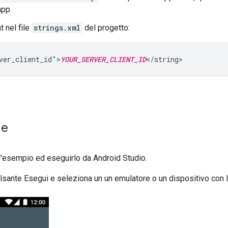
app.
t nel file
strings.xml
del progetto:
ver_client_id">
YOUR_SERVER_CLIENT_ID
</string>
le
 l'esempio ed eseguirlo da Android Studio.
pulsante Esegui e seleziona un un emulatore o un dispositivo con 