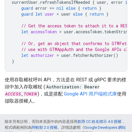
currentUser
.
refreshTokensIfNeeded
{
user
,
error
in
guard
error
==
nil
else
{
return
}
guard
let
user
=
user
else
{
return
}
// Get the access token to attach it to a REST
let
accessToken
=
user
.
accessToken
.
tokenString
// Or, get an object that conforms to GTMFetch
// use with GTMAppAuth and the Google APIs cli
let
authorizer
=
user
.
fetcherAuthorizer
()
}
使用存取權杖呼叫 API，方法是在 REST 或 gRPC 要求的標
頭中加入存取權杖 (
Authorization: Bearer
ACCESS_TOKEN
)，或是搭配
Google API 用戶端程式庫
使用
擷取器授權人。
除非另有註明，否則本頁面中的內容是採用
創用 CC 姓名標示 4.0 授權
，
程式碼範例則為
阿帕契 2.0 授權
。詳情請參閱《
Google Developers 網站