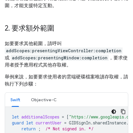
圍，才能支援特定互動。
2
.
要求額外範圍
如要要求其他範圍，請呼叫
addScopes:presentingViewController:completion
或
addScopes:presentingWindow:completion
，要求使
用者授予應用程式其他存取權。
舉例來說，如要要求使用者的雲端硬碟檔案唯讀存取權，請
執行下列步驟：
Swift
Objective-C
let
additionalScopes
=
[
"https://www.googleapis.co
guard
let
currentUser
=
GIDSignIn
.
sharedInstance
.
c
return
;
/* Not signed in. */