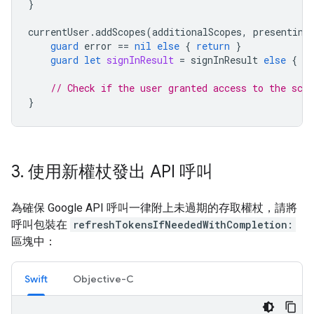
}
currentUser
.
addScopes
(
additionalScopes
,
presenting
guard
error
==
nil
else
{
return
}
guard
let
signInResult
=
signInResult
else
{
re
// Check if the user granted access to the scop
}
3
.
使用新權杖發出 API 呼叫
為確保 Google API 呼叫一律附上未過期的存取權杖，請將
呼叫包裝在
refreshTokensIfNeededWithCompletion:
區塊中：
Swift
Objective-C