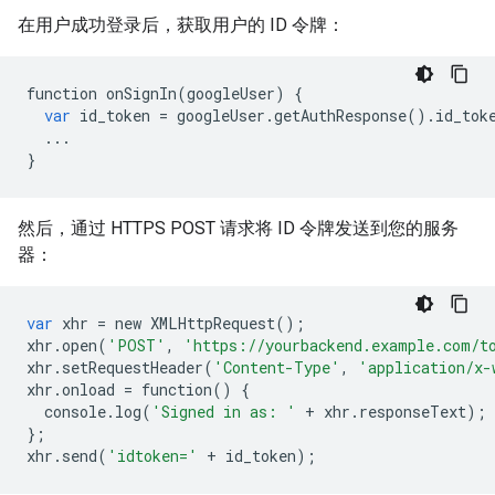
在用户成功登录后，获取用户的 ID 令牌：
function
onSignIn
(
googleUser
)
{
var
id_token
=
googleUser
.
getAuthResponse
()
.
id_tok
...
}
然后，通过 HTTPS POST 请求将 ID 令牌发送到您的服务
器：
var
xhr
=
new
XMLHttpRequest
();
xhr
.
open
(
'POST'
,
'https://yourbackend.example.com/t
xhr
.
setRequestHeader
(
'Content-Type'
,
'application/x-
xhr
.
onload
=
function
()
{
console
.
log
(
'Signed in as: '
+
xhr
.
responseText
);
};
xhr
.
send
(
'idtoken='
+
id_token
);