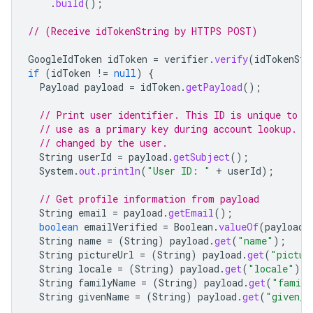
.
build
();
// (Receive idTokenString by HTTPS POST)
GoogleIdToken
idToken
=
verifier
.
verify
(
idTokenStr
if
(
idToken
!=
null
)
{
Payload
payload
=
idToken
.
getPayload
();
// Print user identifier. This ID is unique to e
// use as a primary key during account lookup. E
// changed by the user.
String
userId
=
payload
.
getSubject
();
System
.
out
.
println
(
"User ID: "
+
userId
);
// Get profile information from payload
String
email
=
payload
.
getEmail
();
boolean
emailVerified
=
Boolean
.
valueOf
(
payload
.
String
name
=
(
String
)
payload
.
get
(
"name"
);
String
pictureUrl
=
(
String
)
payload
.
get
(
"pictur
String
locale
=
(
String
)
payload
.
get
(
"locale"
);
String
familyName
=
(
String
)
payload
.
get
(
"family
String
givenName
=
(
String
)
payload
.
get
(
"given_n