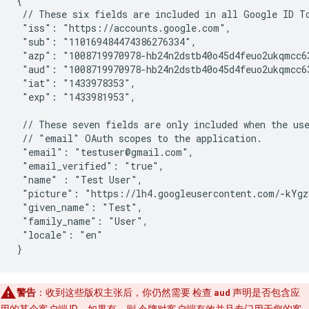
{

 // These six fields are included in all Google ID To
 "iss": "https://accounts.google.com",

 "sub": "110169484474386276334",

 "azp": "1008719970978-hb24n2dstb40o45d4feuo2ukqmcc63
 "aud": "1008719970978-hb24n2dstb40o45d4feuo2ukqmcc63
 "iat": "1433978353",

 "exp": "1433981953",

 // These seven fields are only included when the use
 // "email" OAuth scopes to the application.

 "email": "testuser@gmail.com",

 "email_verified": "true",

 "name" : "Test User",

 "picture": "https://lh4.googleusercontent.com/-kYgz
 "given_name": "Test",

 "family_name": "User",

 "locale": "en"

}
警告
：收到这些版权主张后，你仍然需要 检查
aud
声明是否包含应