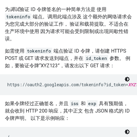
为
调试
验证 ID 令牌签名的一种简单方法是 使用
tokeninfo
端点。调用此端点涉及 这个额外的网络请求会
为您完成大部分的验证工作， 验证和载荷提取。不适合在
生产环境中使用 因为请求可能会受到限制或出现间歇性错
误。
如需使用
tokeninfo
端点验证 ID 令牌，请创建 HTTPS
POST 或 GET 请求发送到端点，并在
id_token
参数。 例
如，要验证令牌“XYZ123”，请发出以下 GET 请求：
https://oauth2.googleapis.com/tokeninfo?id_token=
XYZ
如果令牌经过正确签名，并且
iss
和
exp
具有预期值，
就会收到 HTTP 200 响应，其中正文 包含 JSON 格式的 ID
令牌声明。 以下是示例响应：