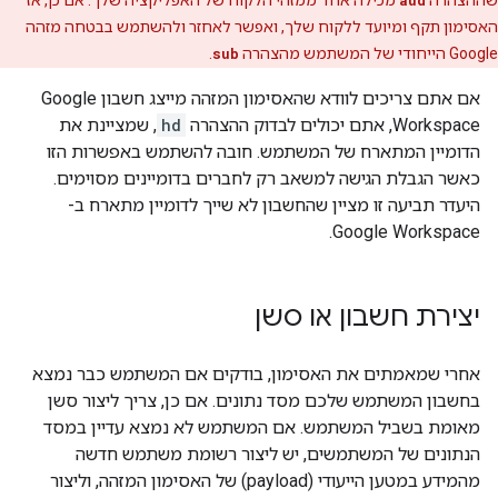
שההצהרה
aud
מכילה אחד ממזהי הלקוח של האפליקציה שלך. אם כן, אז
האסימון תקף ומיועד ללקוח שלך, ואפשר לאחזר ולהשתמש בבטחה מזהה
Google הייחודי של המשתמש מהצהרה
sub
.
אם אתם צריכים לוודא שהאסימון המזהה מייצג חשבון Google
Workspace, אתם יכולים לבדוק ההצהרה
hd
, שמציינת את
הדומיין המתארח של המשתמש. חובה להשתמש באפשרות הזו
כאשר הגבלת הגישה למשאב רק לחברים בדומיינים מסוימים.
היעדר תביעה זו מציין שהחשבון לא שייך לדומיין מתארח ב-
Google Workspace.
יצירת חשבון או סשן
אחרי שמאמתים את האסימון, בודקים אם המשתמש כבר נמצא
בחשבון המשתמש שלכם מסד נתונים. אם כן, צריך ליצור סשן
מאומת בשביל המשתמש. אם המשתמש לא נמצא עדיין במסד
הנתונים של המשתמשים, יש ליצור רשומת משתמש חדשה
מהמידע במטען הייעודי (payload) של האסימון המזהה, וליצור