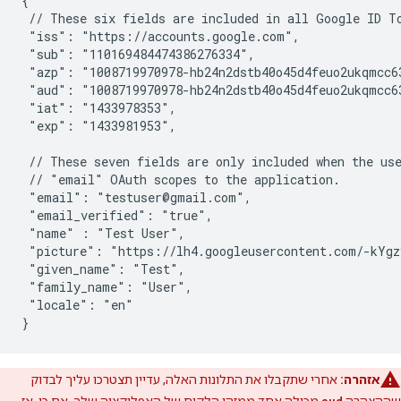
{

 // These six fields are included in all Google ID To
 "iss": "https://accounts.google.com",

 "sub": "110169484474386276334",

 "azp": "1008719970978-hb24n2dstb40o45d4feuo2ukqmcc63
 "aud": "1008719970978-hb24n2dstb40o45d4feuo2ukqmcc63
 "iat": "1433978353",

 "exp": "1433981953",

 // These seven fields are only included when the use
 // "email" OAuth scopes to the application.

 "email": "testuser@gmail.com",

 "email_verified": "true",

 "name" : "Test User",

 "picture": "https://lh4.googleusercontent.com/-kYgz
 "given_name": "Test",

 "family_name": "User",

 "locale": "en"

}
אזהרה:
אחרי שתקבלו את התלונות האלה, עדיין תצטרכו עליך לבדוק