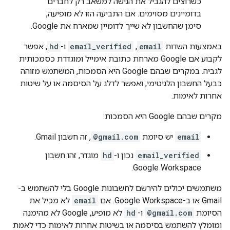
כשרוצים להגביל את הגישה למשאב רק לחברים
בדומיינים מסוימים. אם התביעה הזו לא מופיעה,
סימן שהחשבון לא שייך לדומיין שמארח את Google.
באמצעות השדות
email
,
email_verified
ו-
hd
, אפשר
לקבוע אם Google מארחת כתובת אימייל ומוגדרת כסמכותית
לגביה. במקרים שבהם Google היא הסמכות, המשתמש מזוהה
כבעל החשבון הלגיטימי, ואפשר לדלג על הסיסמה או על שיטות
אחרות לאימות.
מקרים שבהם Google היא הסמכות:
email
יש סיומת
@gmail.com
, זה חשבון Gmail.
email_verified
נכון ו-
hd
מוגדר, זהו חשבון
Google Workspace.
משתמשים יכולים להירשם לחשבונות Google בלי להשתמש ב-
Gmail או ב-Google Workspace. אם
email
לא מכיל את
הסיומת
@gmail.com
ו-
hd
לא מופיע, Google לא מהימנה
ומומלץ להשתמש בסיסמה או בשיטות אחרות לאימות כדי לאמת