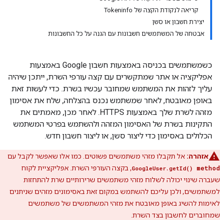
קריאה לנקודת הקצה של Tokeninfo
יצירת חשבון או סשן
אבטחה של המשתמשים חשבונות עם הגנה על כל החשבונות
כשמשתמשים בכניסה באמצעות חשבון Google באמצעות
אפליקציה או אתר שמתקשרים עם קצה עורפי השרת, ייתכן שיהיה
עליך לזהות את המשתמש שמחובר עכשיו בשרת. כדי לעשות זאת
באופן מאובטח, לאחר שמשתמש נכנס בהצלחה, שלח את אסימון
מזהה לשרת שלך באמצעות HTTPS. לאחר מכן, מאמתים את
התקינות בשרת של האסימון המזהה ולהשתמש בפרטי המשתמש
הכלולים באסימון כדי ליצור סשן, או ליצור חשבון חדש.
אזהרה:
אל תקבלו מזהי משתמשים פשוטים. כמו אלו שאפשר לקבל עם
method
, בקצה העורפי השרת. אפליקציית לקוח
GoogleUser.getId()
שעברה שינוי יכולה לשלוח מזהי משתמשים שרירותיים שרת להתחזות
למשתמשים, ולכן עליכם להשתמש במקום זאת באסימונים מזהים שניתנים
לאימות להשיג באופן מאובטח את מזהי המשתמשים של משתמשים
שמחוברים לחשבון בצד השרת.