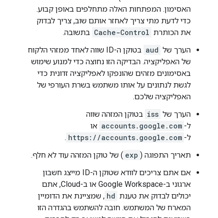
האסימון. המפתחות האלה מתחלפים באופן קבוע.
כדי לדעת מתי צריך לאחזר אותם שוב, צריך לבדוק
את הכותרת
Cache-Control
בתשובה.
הערך של
aud
בטוקן ה-ID שווה לאחד ממזהי הלקוח
של האפליקציה. הבדיקה הזו נחוצה כדי למנוע שימוש
באסימונים מזהים שהונפקו לאפליקציה זדונית כדי
לגשת לנתונים על אותו משתמש בשרת העורפי של
האפליקציה שלכם.
הערך של
iss
בטוקן המזהה שווה
ל-
accounts.google.com
או
ל-
https://accounts.google.com
.
תאריך התפוגה (
exp
) של טוקן המזהה עוד לא חלף.
אם אתם צריכים לוודא שטוקן ה-ID מייצג חשבון
ארגוני ב-Google Workspace או ב-Cloud, אתם
יכולים לבדוק את טענת
hd
, שמציינת את הדומיין
המארח של המשתמש. חובה להשתמש בהגדרה הזו