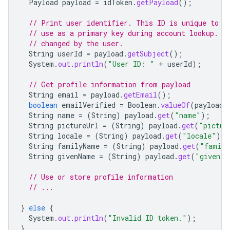
Payload
payload
=
idToken
.
getPayload
();
// Print user identifier. This ID is unique to e
// use as a primary key during account lookup. E
// changed by the user.
String
userId
=
payload
.
getSubject
();
System
.
out
.
println
(
"User ID: "
+
userId
);
// Get profile information from payload
String
email
=
payload
.
getEmail
();
boolean
emailVerified
=
Boolean
.
valueOf
(
payload
.
String
name
=
(
String
)
payload
.
get
(
"name"
);
String
pictureUrl
=
(
String
)
payload
.
get
(
"pictur
String
locale
=
(
String
)
payload
.
get
(
"locale"
);
String
familyName
=
(
String
)
payload
.
get
(
"family
String
givenName
=
(
String
)
payload
.
get
(
"given_n
// Use or store profile information
// ...
}
else
{
System
.
out
.
println
(
"Invalid ID token."
);
}