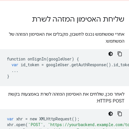
שליחת האסימון המזהה לשרת
אחרי שמשתמש נכנס לחשבון, מקבלים את האסימון המזהה של
המשתמש:
function
onSignIn
(
googleUser
)
{
var
id_token
=
googleUser
.
getAuthResponse
()
.
id_tok
...
}
לאחר מכן, שולחים את האסימון המזהה לשרת באמצעות בקשת
HTTPS POST:
var
xhr
=
new
XMLHttpRequest
();
xhr
.
open
(
'POST'
,
'https://yourbackend.example.com/t