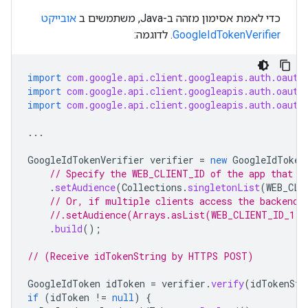
כדי לאמת אסימון מזהה ב-Java, משתמשים ב
אובייקט
GoogleIdTokenVerifier
. לדוגמה:
import
com.google.api.client.googleapis.auth.oauth
import
com.google.api.client.googleapis.auth.oauth
import
com.google.api.client.googleapis.auth.oauth
...
GoogleIdTokenVerifier
verifier
=
new
GoogleIdToken
// Specify the WEB_CLIENT_ID of the app that a
.
setAudience
(
Collections
.
singletonList
(
WEB_CLI
// Or, if multiple clients access the backend:
//.setAudience(Arrays.asList(WEB_CLIENT_ID_1, 
.
build
();
// (Receive idTokenString by HTTPS POST)
GoogleIdToken
idToken
=
verifier
.
verify
(
idTokenStr
if
(
idToken
!=
null
)
{