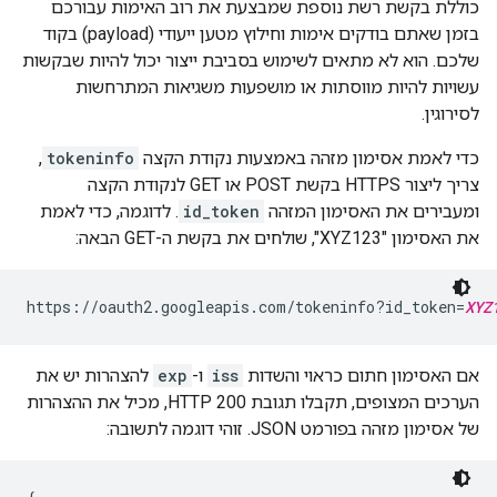
כוללת בקשת רשת נוספת שמבצעת את רוב האימות עבורכם
בזמן שאתם בודקים אימות וחילוץ מטען ייעודי (payload) בקוד
שלכם. הוא לא מתאים לשימוש בסביבת ייצור יכול להיות שבקשות
עשויות להיות מווסתות או מושפעות משגיאות המתרחשות
לסירוגין.
כדי לאמת אסימון מזהה באמצעות נקודת הקצה
tokeninfo
,
צריך ליצור HTTPS בקשת POST או GET לנקודת הקצה
ומעבירים את האסימון המזהה
id_token
. לדוגמה, כדי לאמת
את האסימון "XYZ123", שולחים את בקשת ה-GET הבאה:
https://oauth2.googleapis.com/tokeninfo?id_token=
XYZ
אם האסימון חתום כראוי והשדות
iss
ו-
exp
להצהרות יש את
הערכים המצופים, תקבלו תגובת HTTP 200, מכיל את ההצהרות
של אסימון מזהה בפורמט JSON. זוהי דוגמה לתשובה: