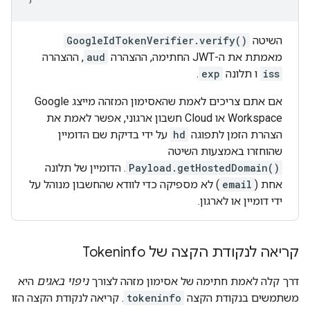
השיטה
GoogleIdTokenVerifier.verify()
מאמתת את ה-JWT החתימה, ההצהרה
aud
, ההצהרה
iss
ו תלונה
exp
.
אם אתם צריכים לאמת שהאסימון המזהה מייצג Google
Workspace או Cloud חשבון ארגוני, אפשר לאמת את
הצהרת הזמן לתפוגה
hd
על ידי בדיקת שם הדומיין
שהוחזרו באמצעות השיטה
Payload.getHostedDomain()
. הדומיין של תלונה
אחת (
email
) לא מספיקה כדי לוודא שהחשבון מנוהל על
ידי דומיין או לארגון.
קריאה לנקודת הקצה של Tokeninfo
דרך קלה לאמת חתימה של אסימון מזהה לצורך
ניפוי באגים
היא
משתמשים בנקודת הקצה
tokeninfo
. קריאה לנקודת הקצה הזו