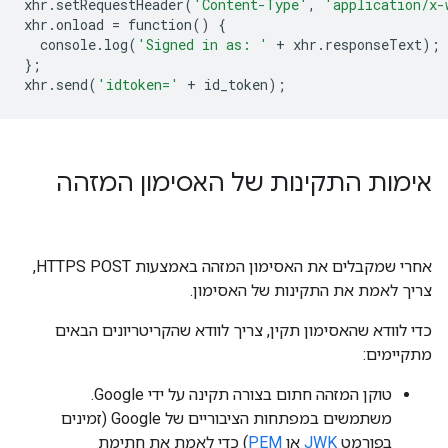
xhr
.
setRequestHeader
(
'Content-Type'
,
'application/x-
xhr
.
onload
=
function
()
{
console
.
log
(
'Signed in as: '
+
xhr
.
responseText
);
};
xhr
.
send
(
'idtoken='
+
id_token
);
אימות התקינות של האסימון המזהה
אחרי שמקבלים את האסימון המזהה באמצעות HTTPS POST,
צריך לאמת את התקינות של האסימון.
כדי לוודא שהאסימון תקין, צריך לוודא שהקריטריונים הבאים
מתקיימים:
טוקן המזהה חתום בצורה תקינה על ידי Google.
משתמשים במפתחות הציבוריים של Google (זמינים
בפורמט
JWK
או
PEM
) כדי לאמת את חתימת