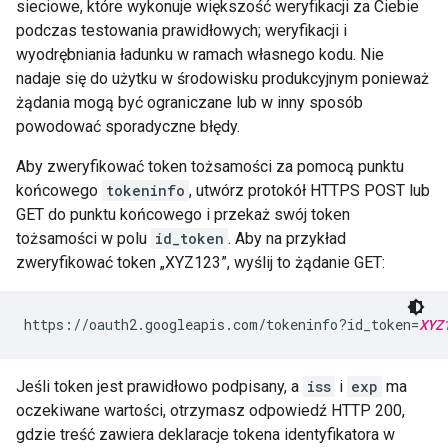
sieciowe, które wykonuje większość weryfikacji za Ciebie
podczas testowania prawidłowych; weryfikacji i
wyodrębniania ładunku w ramach własnego kodu. Nie
nadaje się do użytku w środowisku produkcyjnym ponieważ
żądania mogą być ograniczane lub w inny sposób
powodować sporadyczne błędy.
Aby zweryfikować token tożsamości za pomocą punktu
końcowego
tokeninfo
, utwórz protokół HTTPS POST lub
GET do punktu końcowego i przekaż swój token
tożsamości w polu
id_token
. Aby na przykład
zweryfikować token „XYZ123”, wyślij to żądanie GET:
https://oauth2.googleapis.com/tokeninfo?id_token=
XYZ
Jeśli token jest prawidłowo podpisany, a
iss
i
exp
ma
oczekiwane wartości, otrzymasz odpowiedź HTTP 200,
gdzie treść zawiera deklaracje tokena identyfikatora w