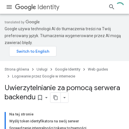
Identity
Google używa technologii AI do tłumaczenia treści na Twój
preferowany język. Tłumaczenia wygenerowane przez AI mogą
zawierać błędy.
Strona główna
Usługi
Google Identity
Web guides
Logowanie przez Google w internecie
Uwierzytelnianie za pomocą serwera
backendu
bookmark_border
Na tej stronie
Wyślij token identyfikatora na swój serwer
Sprawdzanie integralności tokena tożsamości