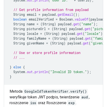
System
.
out
.
println
(
"User ID: "
+
userId
);
// Get profile information from payload
String
email
=
payload
.
getEmail
();
boolean
emailVerified
=
Boolean
.
valueOf
(
payload
.
String
name
=
(
String
)
payload
.
get
(
"name"
);
String
pictureUrl
=
(
String
)
payload
.
get
(
"pictur
String
locale
=
(
String
)
payload
.
get
(
"locale"
);
String
familyName
=
(
String
)
payload
.
get
(
"family
String
givenName
=
(
String
)
payload
.
get
(
"given_n
// Use or store profile information
// ...
}
else
{
System
.
out
.
println
(
"Invalid ID token."
);
}
Metoda
GoogleIdTokenVerifier.verify()
weryfikuje token JWT podpis, twierdzenie
aud
,
roszczenie
iss
oraz Roszczenie
exp
.