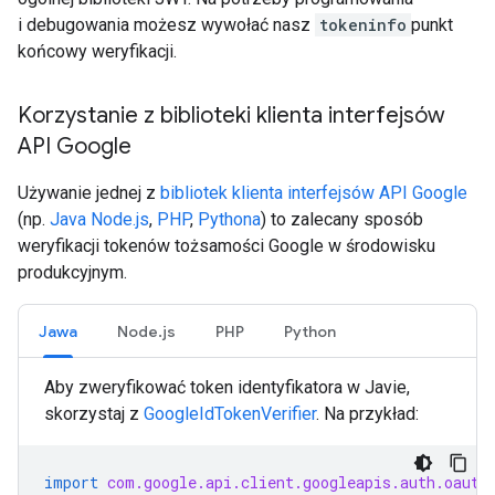
i debugowania możesz wywołać nasz
tokeninfo
punkt
końcowy weryfikacji.
Korzystanie z biblioteki klienta interfejsów
API Google
Używanie jednej z
bibliotek klienta interfejsów API Google
(np.
Java
Node.js
,
PHP
,
Pythona
) to zalecany sposób
weryfikacji tokenów tożsamości Google w środowisku
produkcyjnym.
Jawa
Node.js
PHP
Python
Aby zweryfikować token identyfikatora w Javie,
skorzystaj z
GoogleIdTokenVerifier
. Na przykład:
import
com.google.api.client.googleapis.auth.oauth