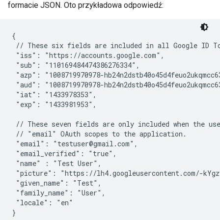
formacie JSON. Oto przykładowa odpowiedź:
{

 // These six fields are included in all Google ID To
 "iss": "https://accounts.google.com",

 "sub": "110169484474386276334",

 "azp": "1008719970978-hb24n2dstb40o45d4feuo2ukqmcc63
 "aud": "1008719970978-hb24n2dstb40o45d4feuo2ukqmcc63
 "iat": "1433978353",

 "exp": "1433981953",

 // These seven fields are only included when the use
 // "email" OAuth scopes to the application.

 "email": "testuser@gmail.com",

 "email_verified": "true",

 "name" : "Test User",

 "picture": "https://lh4.googleusercontent.com/-kYgz
 "given_name": "Test",

 "family_name": "User",

 "locale": "en"

}