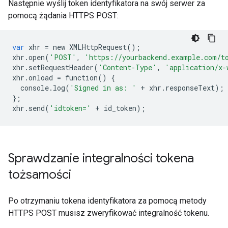
Następnie wyślij token identyfikatora na swój serwer za
pomocą żądania HTTPS POST:
var
xhr
=
new
XMLHttpRequest
();
xhr
.
open
(
'POST'
,
'https://yourbackend.example.com/t
xhr
.
setRequestHeader
(
'Content-Type'
,
'application/x-
xhr
.
onload
=
function
()
{
console
.
log
(
'Signed in as: '
+
xhr
.
responseText
);
};
xhr
.
send
(
'idtoken='
+
id_token
);
Sprawdzanie integralności tokena
tożsamości
Po otrzymaniu tokena identyfikatora za pomocą metody
HTTPS POST musisz zweryfikować integralność tokenu.