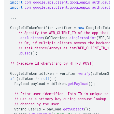
import
com.google.api.client.googleapis.auth.oauth
import
com.google.api.client.googleapis.auth.oauth
...
GoogleIdTokenVerifier
verifier
=
new
GoogleIdToken
// Specify the WEB_CLIENT_ID of the app that a
.
setAudience
(
Collections
.
singletonList
(
WEB_CLI
// Or, if multiple clients access the backend:
//.setAudience(Arrays.asList(WEB_CLIENT_ID_1, 
.
build
();
// (Receive idTokenString by HTTPS POST)
GoogleIdToken
idToken
=
verifier
.
verify
(
idTokenStr
if
(
idToken
!=
null
)
{
Payload
payload
=
idToken
.
getPayload
();
// Print user identifier. This ID is unique to e
// use as a primary key during account lookup. E
// changed by the user.
String
userId
=
payload
.
getSubject
();