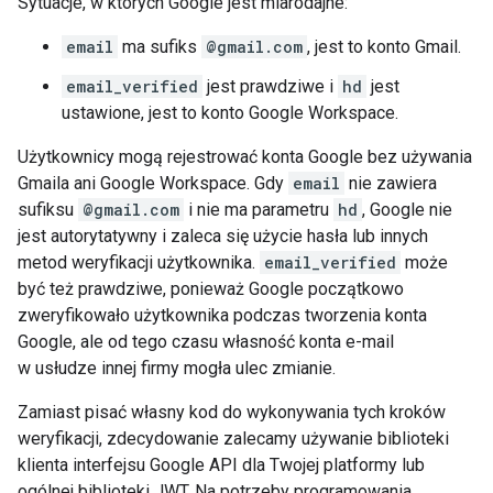
Sytuacje, w których Google jest miarodajne:
email
ma sufiks
@gmail.com
, jest to konto Gmail.
email_verified
jest prawdziwe i
hd
jest
ustawione, jest to konto Google Workspace.
Użytkownicy mogą rejestrować konta Google bez używania
Gmaila ani Google Workspace. Gdy
email
nie zawiera
sufiksu
@gmail.com
i nie ma parametru
hd
, Google nie
jest autorytatywny i zaleca się użycie hasła lub innych
metod weryfikacji użytkownika.
email_verified
może
być też prawdziwe, ponieważ Google początkowo
zweryfikowało użytkownika podczas tworzenia konta
Google, ale od tego czasu własność konta e-mail
w usłudze innej firmy mogła ulec zmianie.
Zamiast pisać własny kod do wykonywania tych kroków
weryfikacji, zdecydowanie zalecamy używanie biblioteki
klienta interfejsu Google API dla Twojej platformy lub
ogólnej biblioteki JWT. Na potrzeby programowania