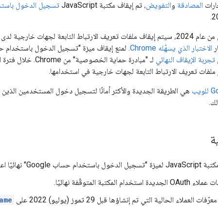
عارات
المصادقة
و
التفويض
، تم إيقاف مكتبة JavaScript
تسجيل الدخول باستخدام
ر
الاختبار الذي يسهّله Chrome
تجربة الإيقاف النهائي
لـ "مبادرة حماية الخصو
لفات تعريف الارتباط التابعة لجهات خارجية في استخدامها.
لك.
ة
ا اعتبارًا من 31 آذار (مارس) 2023.
خدام المكتبة المتوقّفة نهائيًا.
العملاء الحالية التي تم إنشاؤها قبل 29 تموز (يوليو) 2022 على
ame