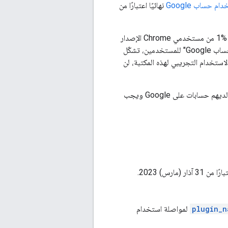
 حساب Google
نهائيًا اعتبارًا من
اعتبارًا من الربع الأول من عام 2024، سيتم إيقاف ملفات تعريف الارتباط التابعة لجهات خارجية لدى ‎1% من مستخدمي Chrome الإصدار
. لمنع إيقاف ميزة "تسجيل الدخول باستخدام حساب Google" للمستخدمين، تشكّل
صية" من Chrome. خلال فترة الاستخدام التجريبي لهذه المكتبة، لن
هي الطريقة الجديدة والأكثر أمانًا لتسجيل دخول المستخدمين الذين لديهم حسابات على Google ويجب
plugin_n
لمواصلة استخدام