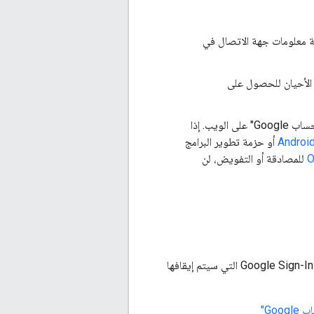
صحة معلومات جهة الاتصال في
 الأحيان للحصول على
لا يؤثّر إيقاف هذه الميزة نهائيًا إلا في مكتبة JavaScript لميزة "تسجيل الدخول باستخدام حساب Google" على الويب. إذا
أو حزمة تطوير البرامج
O
للمصادقة أو التفويض، لن
للحصول على تعليمات تفصيلية حول كيفية نقل بيانات تطبيق الويب من مكتبة JavaScript لميزة Google Sign-In التي سيتم إيقافها
Go"