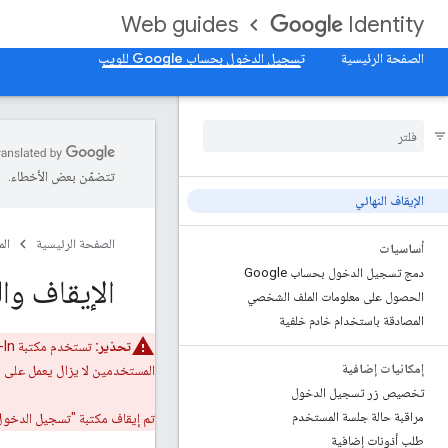
Web guides
Identity
الصفحة الرئيسية
تسجيل الدخول بحساب Google للويب
تتضمّن بعض الأخطاء.
الإيقاف النهائي
الصفحة الرئيسية
ال
أساسيات
دمج تسجيل الدخول بحساب Google
الإيقاف وا
الحصول على معلومات الملف الشخصي
المصادقة باستخدام خادم خلفية
تحذير:
تستخدم مكتبة Google Sign-In واجهات برمجة تطبيقات FedCM اختياريًا، وسيصبح استخدامها شرطًا أساسيًا.
إمكانيات إضافية
المستخدمين لا يزال يعمل على ال
تخصيص زر تسجيل الدخول
مراقبة حالة جلسة المستخدم
تم إيقاف مكتبة "تسجيل الدخول باستخدام حساب Google" ن
طلب أذونات إضافية