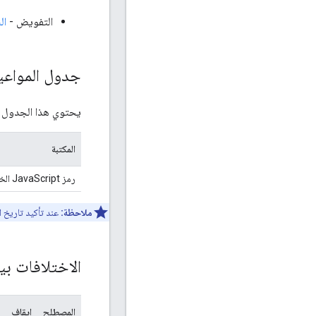
التفويض -
الن
جدول المواعي
يحتوي هذا الجدول على
المكتبة
رمز JavaScript الخاص بميزة "تسجيل الدخول باستخدام حساب Google" للويب
ملاحظة:
عند تأكيد تاريخ ال
الاختلافات بين
المصطلح
إيقاف