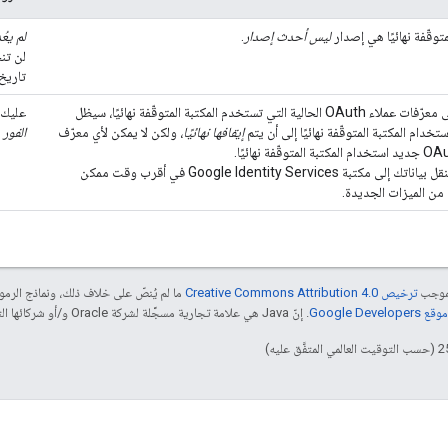
متوقّفة نهائيًا هي إصدار
ليس أحدث إصدار
.
لم يعُ
لن تنج
تاريخ 
بالنسبة إلى معرّفات عملاء OAuth الحالية التي تستخدم المكتبة المتوقّفة نهائيًا، سيظل
عليك ن
تخدام المكتبة المتوقّفة نهائيًا إلى أن يتم
إيقافها نهائيًا
، ولكن لا يمكن لأي معرّف
الفور
م
ننصحك بنقل بياناتك إلى مكتبة Google Identity Services في أقرب وقت ممكن
 من الميزات الجديدة.
بموجب
ترخيص Creative Commons Attribution 4.0‏
ما لم يُنصّ على خلاف ذلك، ونماذج الر
Google Dev‏
. إنّ Java هي علامة تجارية مسجَّلة لشركة Oracle و/أو شركائها التابعين.