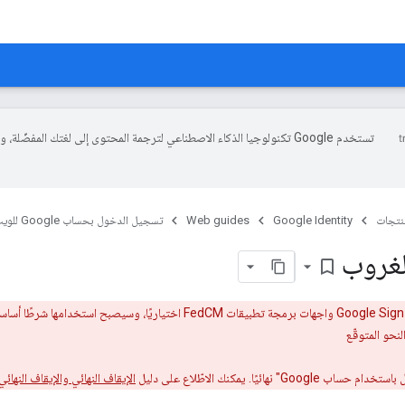
تستخدم Google تكنولوجيا الذكاء الاصطناعي لترجمة المحتوى إلى لغتك المفضّلة، 
منتجات
Google Identity
Web guides
تسجيل الدخول بحساب Google للويب
لغروب
bookmark_border
نحو المتوقّع
هائيًا. يمكنك الاطّلاع على دليل
الإيقاف النهائي والإيقاف النهائي