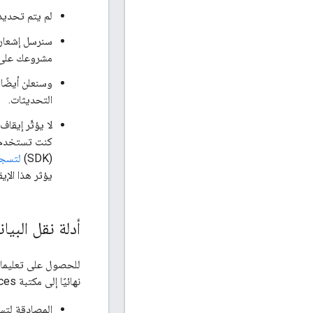
لم يتم تحديد ت
سنرسل إشعارات
مشروعك على
وسنعلن أيضًا
التحديثات.
كنت تستخدم حز
(SDK)
لتسجيل الدخو
يؤثر هذا الإي
أدلة نقل البيا
نهائيًا إلى مكتبة Google Identity Services، اطّلِع على أدلة نقل البيانات:
المصادقة لت