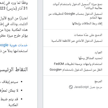
وفقًا لما ورد في إش
دمج ميزة "تسجيل الدخول باستخدام أدوات
31 آذار (مارس) 2023.
معالجة البيانات"
تسجيل الدخول بحساب Google للتطبيقات من
جهة الخادم
الثابت، وذلك في إطا
إلغاء ربط النطاقات وإبطالها
هذه المكتبة جزءًا من
يؤثر طرح ميزة حظر م
الدمج على عدّة منصات
تسجيل الدخول الأحادي عبر الأنظمة الأساسية
خدمات هوية Google للويب
استخدامها بدلاً من ذ
الموارد
تحديد المشاكل وحلّها
استخدام واجهات برمجة تطبيقات Fed
CM
النقاط الرئيسي
النقل من تسجيل الدخول باستخدام +Google
سيتم إيقاف مكتبة JavaScript لميزة "تسجيل الدخول باستخدام حساب Google" نهائيً
المرجع
مرجع عميل Java
Script
لا يمكن لمعرِّفات عملاء OAuth الجديدة است
قد يتم ضبط معرّفات 
المكتبة.