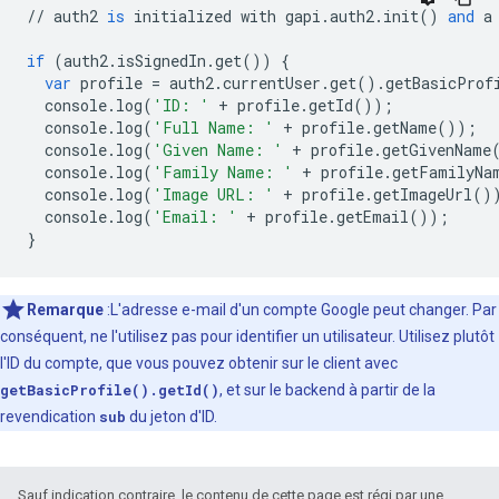
//
auth2
is
initialized
with
gapi
.
auth2
.
init
()
and
a
if
(
auth2
.
isSignedIn
.
get
())
{
var
profile
=
auth2
.
currentUser
.
get
()
.
getBasicProf
console
.
log
(
'ID: '
+
profile
.
getId
());
console
.
log
(
'Full Name: '
+
profile
.
getName
());
console
.
log
(
'Given Name: '
+
profile
.
getGivenName
console
.
log
(
'Family Name: '
+
profile
.
getFamilyNa
console
.
log
(
'Image URL: '
+
profile
.
getImageUrl
()
console
.
log
(
'Email: '
+
profile
.
getEmail
());
}
Remarque
:L'adresse e-mail d'un compte Google peut changer. Par
conséquent, ne l'utilisez pas pour identifier un utilisateur. Utilisez plutôt
l'ID du compte, que vous pouvez obtenir sur le client avec
getBasicProfile().getId()
, et sur le backend à partir de la
revendication
sub
du jeton d'ID.
Sauf indication contraire, le contenu de cette page est régi par une