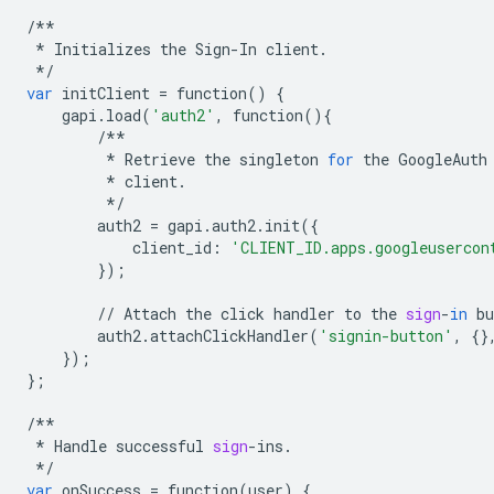
/**
*
Initializes
the
Sign
-
In
client
.
*/
var
initClient
=
function
()
{
gapi
.
load
(
'auth2'
,
function
(){
/**
*
Retrieve
the
singleton
for
the
GoogleAuth
*
client
.
*/
auth2
=
gapi
.
auth2
.
init
({
client_id
:
'CLIENT_ID.apps.googleusercon
});
//
Attach
the
click
handler
to
the
sign
-
in
bu
auth2
.
attachClickHandler
(
'signin-button'
,
{}
});
};
/**
*
Handle
successful
sign
-
ins
.
*/
var
onSuccess
=
function
(
user
)
{