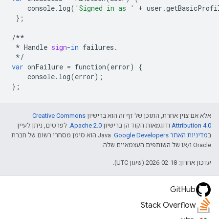
console
.
log
(
'Signed in as '
+
user
.
getBasicProfi
};
/**
*
Handle
sign
-
in
failures
.
*/
var
onFailure
=
function
(
error
)
{
console
.
log
(
error
);
};
אלא אם צוין אחרת, התוכן של דף זה הוא ברישיון
Creative Commons
Attribution 4.0
ודוגמאות הקוד הן ברישיון
Apache 2.0
. לפרטים, ניתן לעיין
ב
מדיניות האתר Google Developers‏
.‏ Java הוא סימן מסחרי רשום של חברת
Oracle ו/או של השותפים העצמאיים שלה.
עדכון אחרון: 2026-02-18 (שעון UTC).
GitHub
Stack Overflow