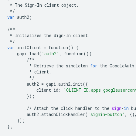
*
The
Sign
-
In
client
object
.
*/
var
auth2
;
/**
*
Initializes
the
Sign
-
In
client
.
*/
var
initClient
=
function
()
{
gapi
.
load
(
'auth2'
,
function
(){
/**
*
Retrieve
the
singleton
for
the
GoogleAuth
*
client
.
*/
auth2
=
gapi
.
auth2
.
init
({
client_id
:
'CLIENT_ID.apps.googleusercon
});
//
Attach
the
click
handler
to
the
sign
-
in
bu
auth2
.
attachClickHandler
(
'signin-button'
,
{}
});
};