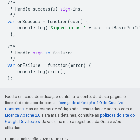
/**
*
Handle
successful
sign
-
ins
.
*/
var
onSuccess
=
function
(
user
)
{
console
.
log
(
'Signed in as '
+
user
.
getBasicProfi
};
/**
*
Handle
sign
-
in
failures
.
*/
var
onFailure
=
function
(
error
)
{
console
.
log
(
error
);
};
Exceto em caso de indicação contrária, o conteúdo desta página é
licenciado de acordo com a
Licença de atribuição 4.0 do Creative
Commons
, e as amostras de código são licenciadas de acordo com a
Licença Apache 2.0
. Para mais detalhes, consulte as
políticas do site do
Google Developers
. Java é uma marca registrada da Oracle e/ou
afiliadas.
Última atualização 2026-02-18 UTC.