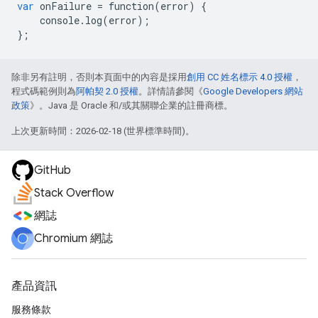
var
onFailure
=
function
(
error
)
{
console
.
log
(
error
);
};
除非另有註明，否則本頁面中的內容是採用
創用 CC 姓名標示 4.0 授權
，
程式碼範例則為
阿帕契 2.0 授權
。詳情請參閱《
Google Developers 網站
政策
》。Java 是 Oracle 和/或其關聯企業的註冊商標。
上次更新時間：2026-02-18 (世界標準時間)。
GitHub
Stack Overflow
網誌
Chromium 網誌
產品資訊
服務條款