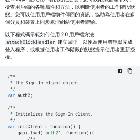
檢查用戶端的各種屬性和方法，以判斷使用者的工作階段狀
態。您可以使用用戶端物件傳回的資訊，協助為使用者在多
個分頁和裝置上同步處理網站使用者體驗。
以下程式碼示範如何使用 2.0 用戶端方法
attachClickHandler
建立回呼，以便為使用者靜默完成
登入程序，或根據使用者工作階段的狀態提示使用者重新授
權。
/**
*
The
Sign
-
In
client
object
.
*/
var
auth2
;
/**
*
Initializes
the
Sign
-
In
client
.
*/
var
initClient
=
function
()
{
gapi
.
load
(
'auth2'
,
function
(){
/**