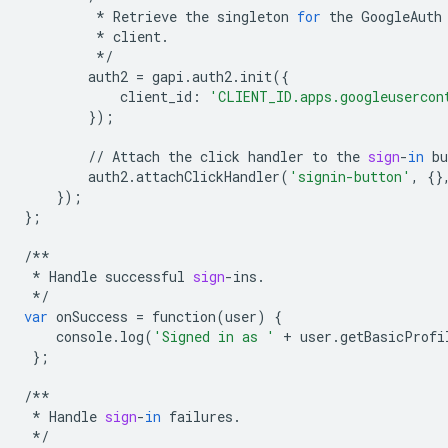
*
Retrieve
the
singleton
for
the
GoogleAuth
*
client
.
*/
auth2
=
gapi
.
auth2
.
init
({
client_id
:
'CLIENT_ID.apps.googleusercon
});
//
Attach
the
click
handler
to
the
sign
-
in
bu
auth2
.
attachClickHandler
(
'signin-button'
,
{}
});
};
/**
*
Handle
successful
sign
-
ins
.
*/
var
onSuccess
=
function
(
user
)
{
console
.
log
(
'Signed in as '
+
user
.
getBasicProfi
};
/**
*
Handle
sign
-
in
failures
.
*/