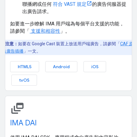
聯播網或任何
符合 VAST 規定
的廣告伺服器提
出廣告請求。
如要進一步瞭解 IMA 用戶端為每個平台支援的功能，
請參閱「
支援和相容性
」。
注意：
如要在 Google Cast 裝置上放送用戶端廣告，請參閱「
CAF 原
廣告廣告插播
」一文。
HTML5
Android
iOS
tvOS
dynamic_feed
IMA DAI