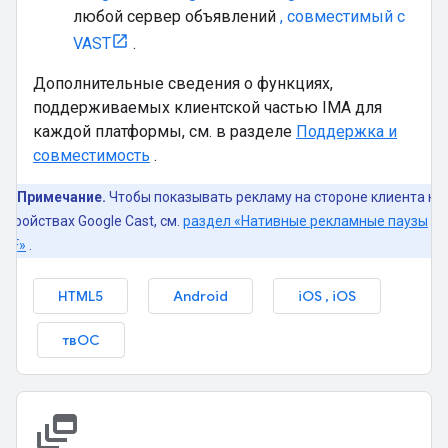
любой сервер объявлений
, совместимый с
VAST
.
Дополнительные сведения о функциях,
поддерживаемых клиентской частью IMA для
каждой платформы, см. в разделе
Поддержка и
совместимость
.
Примечание.
Чтобы показывать рекламу на стороне клиента на
стройствах Google Cast, см.
раздел «Нативные рекламные паузы
CAF»
.
HTML5
Android
iOS
,
iOS
твОС
dynamic_feed