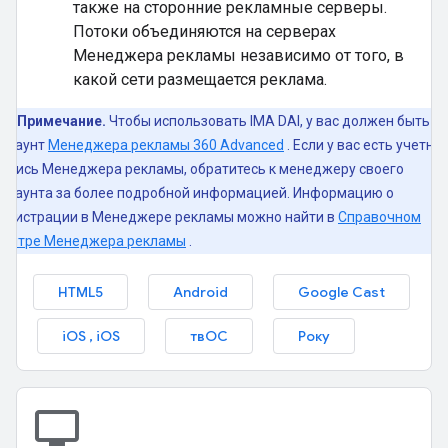
также на сторонние рекламные серверы.
Потоки объединяются на серверах
Менеджера рекламы независимо от того, в
какой сети размещается реклама.
Примечание.
Чтобы использовать IMA DAI, у вас должен быть
аккаунт
Менеджера рекламы 360 Advanced
. Если у вас есть учетна
запись Менеджера рекламы, обратитесь к менеджеру своего
аккаунта за более подробной информацией. Информацию о
регистрации в Менеджере рекламы можно найти в
Справочном
центре Менеджера рекламы
.
HTML5
Android
Google Cast
iOS
,
iOS
твОС
Року
tv