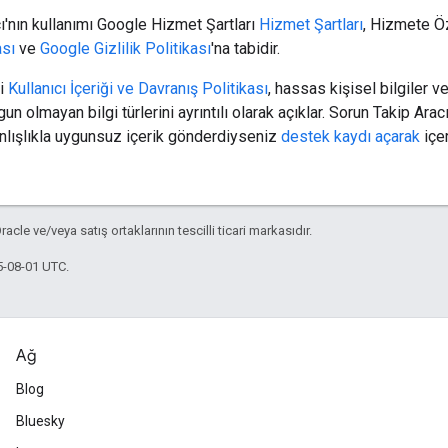
ı'nın kullanımı Google Hizmet Şartları
Hizmet Şartları
, Hizmete Ö
ası
ve
Google Gizlilik Politikası
'na tabidir.
bi
Kullanıcı İçeriği ve Davranış Politikası
, hassas kişisel bilgiler 
n olmayan bilgi türlerini ayrıntılı olarak açıklar. Sorun Takip Ara
nlışlıkla uygunsuz içerik gönderdiyseniz
destek kaydı açarak
içer
racle ve/veya satış ortaklarının tescilli ticari markasıdır.
5-08-01 UTC.
Ağ
Blog
Bluesky