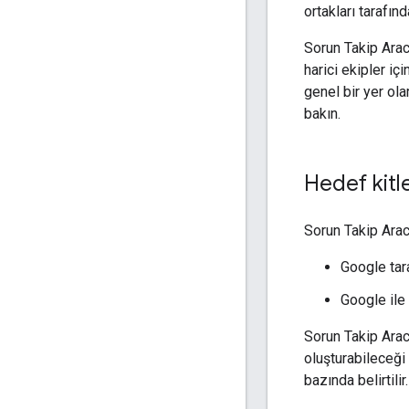
ortakları tarafınd
Sorun Takip Arac
harici ekipler iç
genel bir yer ola
bakın.
Hedef kitl
Sorun Takip Aracı
Google tara
Google ile 
Sorun Takip Aracı
oluşturabileceği 
bazında belirtili