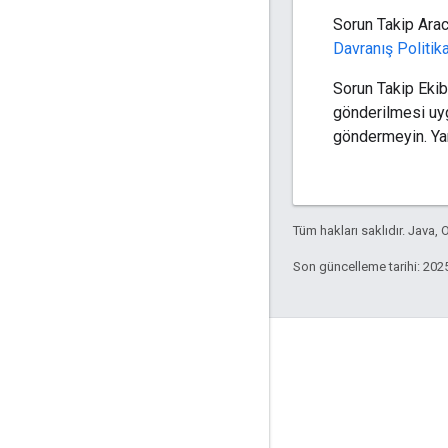
Sorun Takip Arac
Davranış Politik
Sorun Takip Eki
gönderilmesi uygu
göndermeyin. Ya
Tüm hakları saklıdır. Java, O
Son güncelleme tarihi: 202
Etkileşim
Google Developer Program
Google Developer Groups