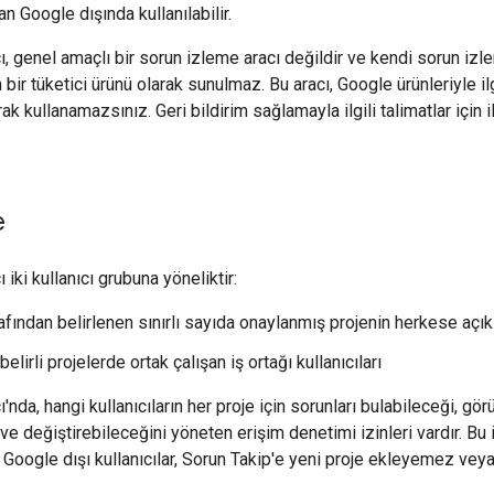
an Google dışında kullanılabilir.
ı, genel amaçlı bir sorun izleme aracı değildir ve kendi sorun izl
in bir tüketici ürünü olarak sunulmaz. Bu aracı, Google ürünleriyle i
rak kullanamazsınız. Geri bildirim sağlamayla ilgili talimatlar için 
e
 iki kullanıcı grubuna yöneliktir:
fından belirlenen sınırlı sayıda onaylanmış projenin herkese açık k
belirli projelerde ortak çalışan iş ortağı kullanıcıları
'nda, hangi kullanıcıların her proje için sorunları bulabileceği, gö
ve değiştirebileceğini yöneten erişim denetimi izinleri vardır. Bu 
r. Google dışı kullanıcılar, Sorun Takip'e yeni proje ekleyemez vey