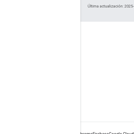
Última actualización: 2025
Interactúa
Google Developer Program
Google Developer Groups
Google Developer Experts
Accelerators
Google Cloud & NVIDIA