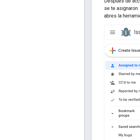
Después de acce
se te asignaron
abres la herram