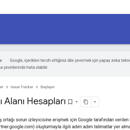
Google, içerikleri tercih ettiğiniz dile çevirmek için yapay zeka tekno
 çevirilerinde hata olabilir.
er
Issue Tracker
Başlayın
ı Alanı Hesapları
bookmark_border
ortağı sorun izleyicisine erişmek için Google tarafından verilen b
ner.google.com) oluşturmayla ilgili adım adım talimatlar yer almakt