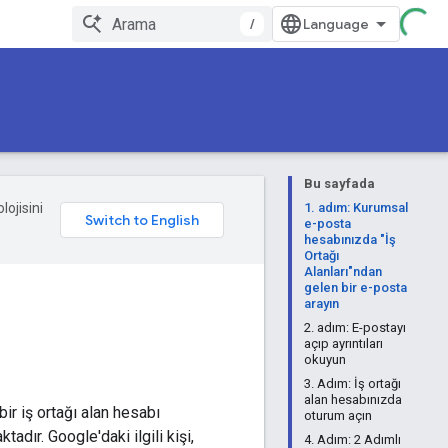
/
Bu sayfada
lojisini
1. adım: Kurumsal
e-posta
hesabınızda "İş
Ortağı
Alanları"ndan
gelen bir e-posta
arayın
2. adım: E-postayı
açıp ayrıntıları
okuyun
3. Adım: İş ortağı
alan hesabınızda
ir iş ortağı alan hesabı
oturum açın
adır. Google'daki ilgili kişi,
4. Adım: 2 Adımlı