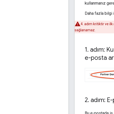
kullanmanız gere
Daha fazla bilgi 
4. adım kritiktir ve
sağlanamaz.
1
.
adım: Kur
e-posta ar
2
.
adım: E-p
Bu e-postada iş o