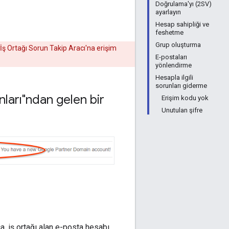
Doğrulama'yı (2SV)
ayarlayın
Hesap sahipliği ve
feshetme
Grup oluşturma
İş Ortağı Sorun Takip Aracı'na erişim
E-postaları
yönlendirme
Hesapla ilgili
sorunları giderme
ları"ndan gelen bir
Erişim kodu yok
Unutulan şifre
ca, iş ortağı alan e-posta hesabı