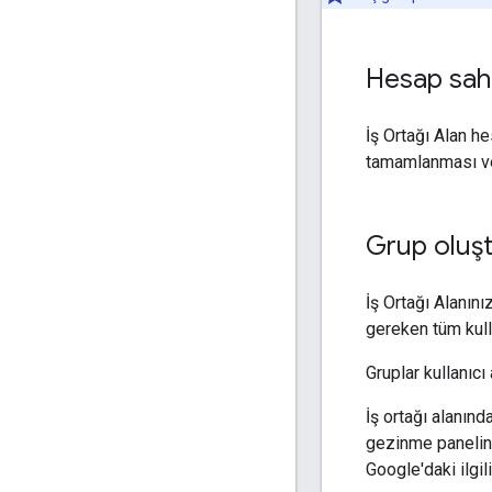
Hesap sahi
İş Ortağı Alan he
tamamlanması vey
Grup oluş
İş Ortağı Alanını
gereken tüm kulla
Gruplar kullanıc
İş ortağı alanınd
gezinme paneli
Google'daki ilgili