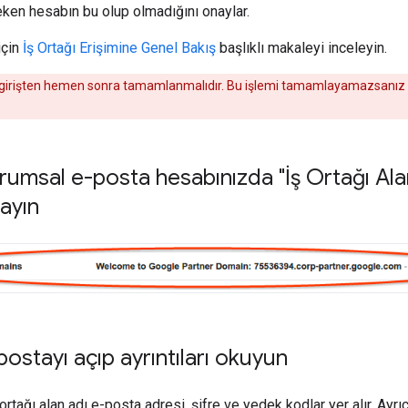
ken hesabın bu olup olmadığını onaylar.
için
İş Ortağı Erişimine Genel Bakış
başlıklı makaleyi inceleyin.
 ilk girişten hemen sonra tamamlanmalıdır. Bu işlemi tamamlayamazsanız 
umsal e-posta hesabınızda "İş Ortağı Alan
ayın
ostayı açıp ayrıntıları okuyun
rtağı alan adı e-posta adresi, şifre ve yedek kodlar yer alır. Ayrı