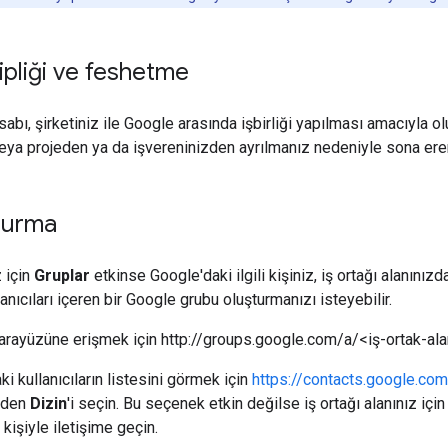
pliği ve feshetme
sabı, şirketiniz ile Google arasında işbirliği yapılması amacıyla oluş
a projeden ya da işvereninizden ayrılmanız nedeniyle sona erers
turma
z için
Gruplar
etkinse Google'daki ilgili kişiniz, iş ortağı alanınız
nıcıları içeren bir Google grubu oluşturmanızı isteyebilir.
ı arayüzüne erişmek için http://groups.google.com/a/<iş-ortak-alan
aki kullanıcıların listesini görmek için
https://contacts.google.com
nden
Dizin
'i seçin. Bu seçenek etkin değilse iş ortağı alanınız içi
 kişiyle iletişime geçin.