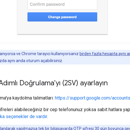
llanıyorsa ve Chrome tarayıcı kullanıyorsanız
birden fazla hesapta aynı 
ızda aynı anda oturum açabilirsiniz.
Adımlı Doğrulama'yı (2SV) ayarlayın
ma'ya kaydolma talimatları:
https://support.google.com/accoun
ifreleri alabileceğiniz bir cep telefonunuz yoksa sabit hatlara yap
ka seçenekler de vardır
.
llanılarak yapılmazsa tek bir bilgisayarda OTP şifresi 30 gün boyunca geçer