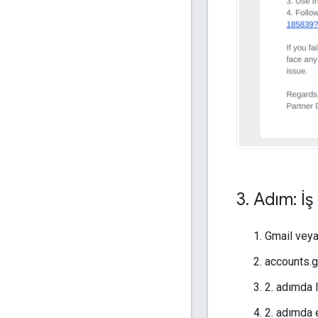
3
.
Adım: İş
Gmail veya
accounts.g
2. adımda l
2. adımda 