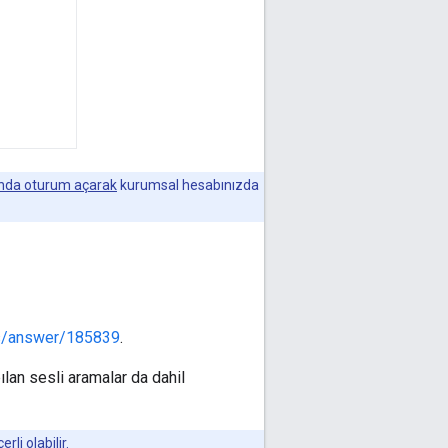
anda oturum açarak
kurumsal hesabınızda
ts/answer/185839
.
ılan sesli aramalar da dahil
li olabilir.