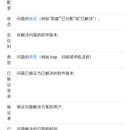
配
置
状
问题的
状态
（例如“新建”“已分配”或“已解决”）。
态
定
应解决问题的软件版本。
位
到
类
问题的
类型
（例如
bug
、
功能请求
或
流程
）。
型
已
问题已验证为已解决的软件版本。
验
证
登
录
验
验证问题解决方案的用户。
证
者
已
问题解决的日期和时间。