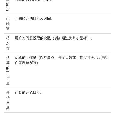
解
决
已
问题验证的日期和时间。
验
证
得
用户对问题投票的次数（例如通过为其加星标）。
票
数
估
估算的工作量（以故事点、开发天数或 T 恤尺寸表示，由组
算
件管理员配置）
的
工
作
量
开
计划的开始日期。
始
日
期