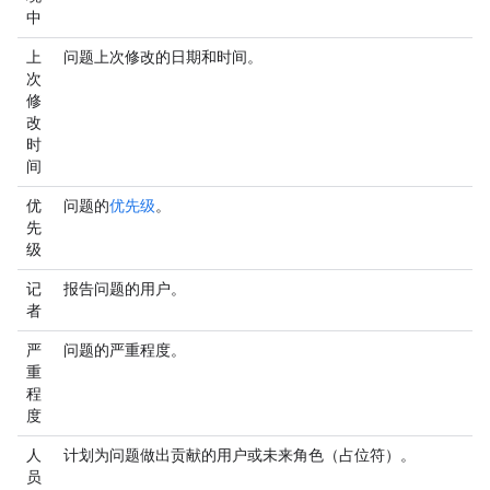
中
上
问题上次修改的日期和时间。
次
修
改
时
间
优
问题的
优先级
。
先
级
记
报告问题的用户。
者
严
问题的严重程度。
重
程
度
人
计划为问题做出贡献的用户或未来角色（占位符）。
员