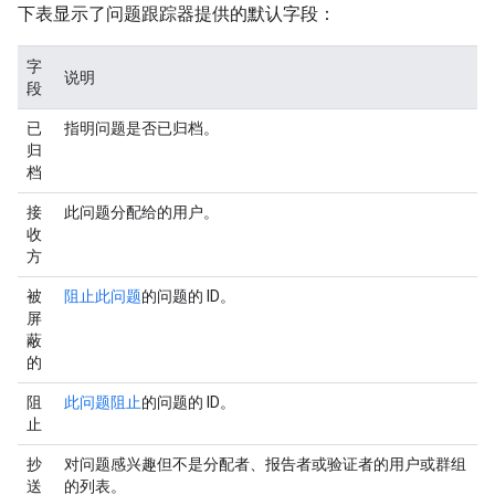
下表显示了问题跟踪器提供的默认字段：
字
说明
段
已
指明问题是否已归档。
归
档
接
此问题分配给的用户。
收
方
被
阻止此问题
的问题的 ID。
屏
蔽
的
阻
此问题阻止
的问题的 ID。
止
抄
对问题感兴趣但不是分配者、报告者或验证者的用户或群组
送
的列表。