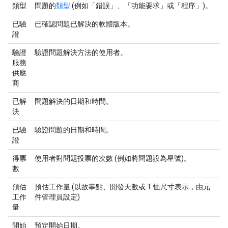
類型
問題的
類型
(例如「錯誤」
、「功能要求」
或「程序」
)。
已驗
已確認問題已解決的軟體版本。
證
驗證
驗證問題解決方法的使用者。
服務
供應
商
已解
問題解決的日期和時間。
決
已驗
驗證問題的日期和時間。
證
得票
使用者對問題投票的次數 (例如將問題設為星號)。
數
預估
預估工作量 (以故事點、開發天數或 T 恤尺寸表示，由元
工作
件管理員設定)
量
開始
預定開始日期。