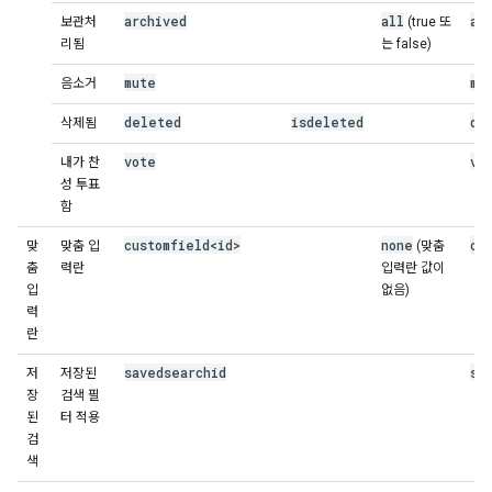
archived
all
ar
보관처
(true 또
리됨
는 false)
mute
mu
음소거
deleted
isdeleted
de
삭제됨
vote
vo
내가 찬
성 투표
함
customfield<id>
none
cu
맞
맞춤 입
(맞춤
춤
력란
입력란 값이
입
없음)
력
란
savedsearchid
sa
저
저장된
장
검색 필
된
터 적용
검
색