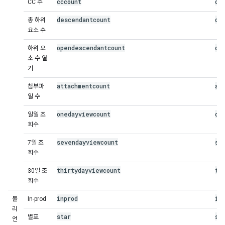
cccount
cc
CC 수
descendantcount
de
총 하위
요소 수
opendescendantcount
op
하위 요
소 수 열
기
attachmentcount
at
첨부파
일 수
onedayviewcount
on
일일 조
회수
sevendayviewcount
se
7일 조
회수
thirtydayviewcount
th
30일 조
회수
inprod
in
불
In-prod
리
star
st
별표
언