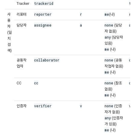
trackerid
tr
Tracker
reporter
r
me
re
사
리포터
(나)
용
assignee
a
none
as
담당자
(담당
자
자 없음)
(일
any
(담당자
치
있음)
검
me
(나)
색)
collaborator
none
co
공동작
(공동
업자
작업자 없음)
me
(나)
cc
none
cc
CC
(참조
없음)
me
(나)
verifier
v
none
ve
인증자
(인증
자가 없음)
any
(인증자
가 있음)
me
(나)