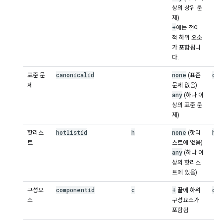
상의 상위 문
제)
+
에는 전이
적 하위 요소
가 포함됩니
다.
canonicalid
none
ca
표준 문
(표준
제
문제 없음)
any
(하나 이
상의 표준 문
제)
hotlistid
h
none
ho
핫리스
(핫리
트
스트에 없음)
any
(하나 이
상의 핫리스
트에 있음)
componentid
c
+
co
구성요
끝에 하위
소
구성요소가
포함됨