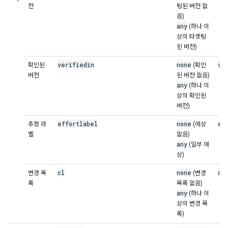
전
팅된 버전 없
음)
any
(하나 이
상의 타겟팅
된 버전)
verifiedin
none
ve
확인된
(확인
버전
된 버전 없음)
any
(하나 이
상의 확인된
버전)
effortlabel
none
ef
추정 라
(예상
벨
없음)
any
(일부 예
상)
cl
none
cl
변경 목
(변경
록
목록 없음)
any
(하나 이
상의 변경 목
록)