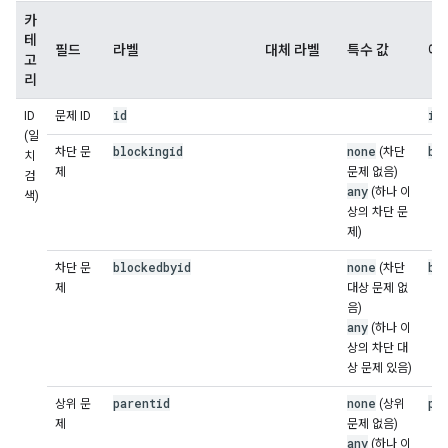
카
테
필드
라벨
대체 라벨
특수 값
예
고
리
id
id
ID
문제 ID
(일
blockingid
none
bl
차단 문
(차단
치
제
문제 없음)
검
any
(하나 이
색)
상의 차단 문
제)
blockedbyid
none
bl
차단 문
(차단
제
대상 문제 없
음)
any
(하나 이
상의 차단 대
상 문제 있음)
parentid
none
pa
상위 문
(상위
제
문제 없음)
any
(하나 이