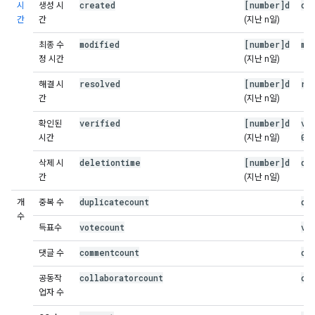
created
[number]d
cr
시
생성 시
간
간
(지난 n일)
modified
[number]d
mo
최종 수
정 시간
(지난 n일)
resolved
[number]d
re
해결 시
간
(지난 n일)
verified
[number]d
ve
확인된
08
시간
(지난 n일)
deletiontime
[number]d
de
삭제 시
간
(지난 n일)
duplicatecount
du
개
중복 수
수
votecount
vo
득표수
commentcount
co
댓글 수
collaboratorcount
co
공동작
업자 수