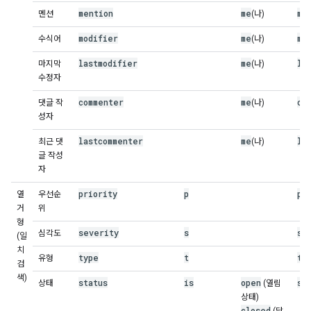
mention
me
me
멘션
(나)
modifier
me
mo
수식어
(나)
lastmodifier
me
la
마지막
(나)
수정자
commenter
me
co
댓글 작
(나)
성자
lastcommenter
me
la
최근 댓
(나)
글 작성
자
priority
p
pr
열
우선순
거
위
형
severity
s
se
심각도
(일
치
type
t
ty
유형
검
색)
status
is
open
st
상태
(열림
상태)
closed