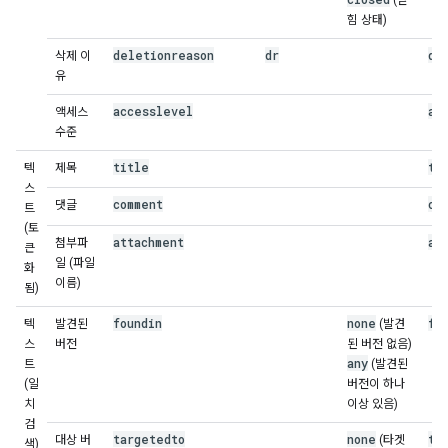
(닫
힘 상태)
deletionreason
dr
de
삭제 이
유
accesslevel
ac
액세스
수준
title
ti
텍
제목
스
comment
co
댓글
트
(토
attachment
at
첨부파
큰
일 (파일
화
이름)
됨)
foundin
none
fo
텍
발견된
(발견
스
버전
된 버전 없음)
any
트
(발견된
(일
버전이 하나
치
이상 있음)
검
targetedto
none
ta
대상 버
(타겟
색)