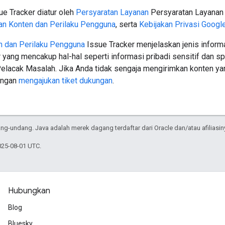
e Tracker diatur oleh
Persyaratan Layanan
Persyaratan Layanan
an Konten dan Perilaku Pengguna
, serta
Kebijakan Privasi Googl
n dan Perilaku Pengguna
Issue Tracker menjelaskan jenis informa
 yang mencakup hal-hal seperti informasi pribadi sensitif dan s
Pelacak Masalah. Jika Anda tidak sengaja mengirimkan konten yan
engan
mengajukan tiket dukungan
.
g-undang. Java adalah merek dagang terdaftar dari Oracle dan/atau afiliasin
025-08-01 UTC.
Hubungkan
Blog
Bluesky