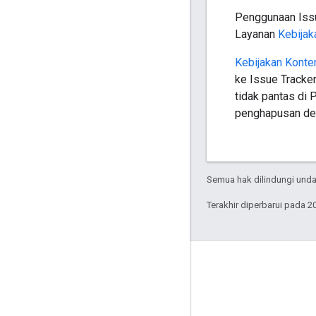
Penggunaan Issu
Layanan
Kebijak
Kebijakan Konte
ke Issue Tracker
tidak pantas di 
penghapusan d
Semua hak dilindungi undan
Terakhir diperbarui pada 2
Interaksi
Google Developer Program
Google Developer Groups