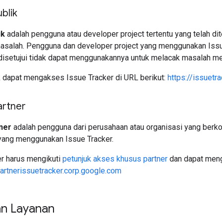
blik
ik
adalah pengguna atau developer project tertentu yang telah di
masalah. Pengguna dan developer project yang menggunakan Issu
disetujui tidak dapat menggunakannya untuk melacak masalah me
 dapat mengakses Issue Tracker di URL berikut:
https://issuetr
rtner
ner
adalah pengguna dari perusahaan atau organisasi yang berk
 yang menggunakan Issue Tracker.
r harus mengikuti
petunjuk akses khusus partner
dan dapat meng
partnerissuetracker.corp.google.com
an Layanan