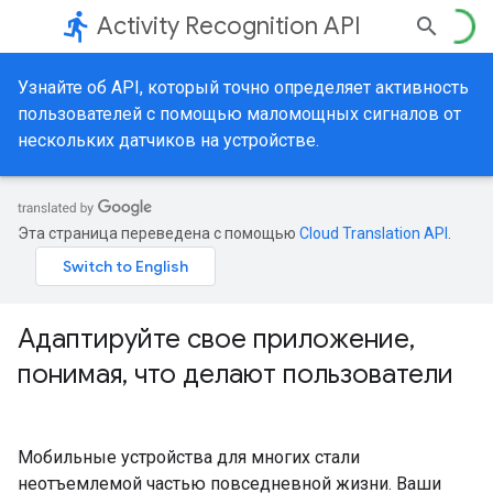
directions_run
Activity Recognition API
Узнайте об API, который точно определяет активность
пользователей с помощью маломощных сигналов от
нескольких датчиков на устройстве.
Эта страница переведена с помощью
Cloud Translation API
.
Адаптируйте свое приложение,
понимая, что делают пользователи
Мобильные устройства для многих стали
неотъемлемой частью повседневной жизни. Ваши