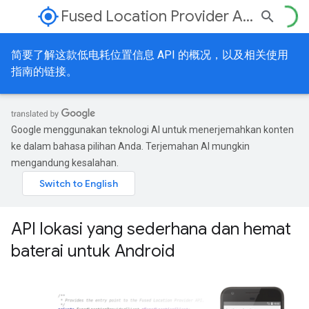
my_location
Fused Location Provider API
简要了解这款低电耗位置信息 API 的概况，以及相关使用
指南的链接。
Google menggunakan teknologi AI untuk menerjemahkan konten
ke dalam bahasa pilihan Anda. Terjemahan AI mungkin
mengandung kesalahan.
API lokasi yang sederhana dan hemat
baterai untuk Android