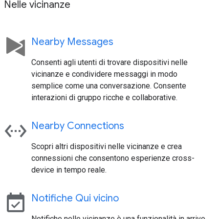
Nelle vicinanze
Nearby Messages
Consenti agli utenti di trovare dispositivi nelle
vicinanze e condividere messaggi in modo
semplice come una conversazione. Consente
interazioni di gruppo ricche e collaborative.
settings_ethernet
Nearby Connections
Scopri altri dispositivi nelle vicinanze e crea
connessioni che consentono esperienze cross-
device in tempo reale.
event_available
Notifiche Qui vicino
Notifiche nelle vicinanze è una funzionalità in arrivo