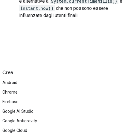
e alternative a
System.currentTimeMillis()
e
Instant.now()
che non possono essere
influenzate dagli utenti finali.
Crea
Android
Chrome
Firebase
Google AI Studio
Google Antigravity
Google Cloud