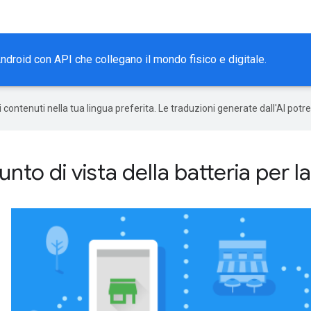
ndroid con API che collegano il mondo fisico e digitale.
 i contenuti nella tua lingua preferita. Le traduzioni generate dall'AI pot
unto di vista della batteria per l