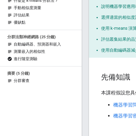
什麼是 k-means 分群法？
說明機器學習應用
手動相似度測量
評估結果
選擇適當的相似度
優缺點
使用 k-means
分群法類神經網路 (25 分鐘)
評估叢集結果的品
自動編碼器、預測器和嵌入
使用自動編碼器減
測量嵌入的相似性
進行隨堂測驗
摘要 (5 分鐘)
先備知識
分群審查
本課程假設您具
機器學習
機器學習