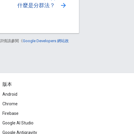
arrow_forward
什麼是分群法？
詳情請參閱《
Google Developers 網站政
版本
Android
Chrome
Firebase
Google AI Studio
Google Antigravity