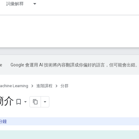
詞彙解釋
Google 會運用 AI 技術將內容翻譯成你偏好的語言，但可能會出錯
achine Learning
進階課程
分群
簡介
bookmark_border
 分鐘