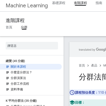
基礎課程
進階課程
指南
Machine Learning
進階課程
首頁
分群
總覽 (45 分鐘)
首頁
產品
M
關於本課程
什麼是分群法？
分群法
分群演算法
分群工作流程
資料準備
課程預估長度：
110
K 平均分群法 (35 分鐘)
目標：