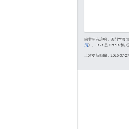
除非另有註明，否則本頁
策
》。Java 是 Oracl
上次更新時間：2025-07-2
互動交流
Google Developer Program
Google Developer Groups
Google Developer Experts
Accelerators
Google Cloud & NVIDIA