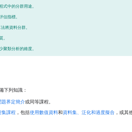
程式中的分群用途。
評估指標。
 演算法將資料分群。
質。
少聚類分析的維度。
備下列知識：
問題界定簡介
或同等課程。
密集課程
，包括
使用數值資料
和
資料集、泛化和過度擬合
，或其