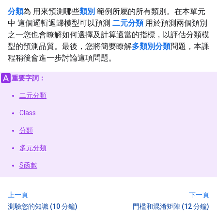
分類
為 用來預測哪些
類別
範例所屬的所有類別。在本單元
中 這個邏輯迴歸模型可以預測
二元分類
用於預測兩個類別
之一您也會瞭解如何選擇及計算適當的指標，以評估分類模
型的預測品質。最後，您將簡要瞭解
多類別分類
問題，本課
程稍後會進一步討論這項問題。
重要字詞：
二元分類
Class
分類
多元分類
S函數
上一頁
下一頁
測驗您的知識 (10 分鐘)
門檻和混淆矩陣 (12 分鐘)