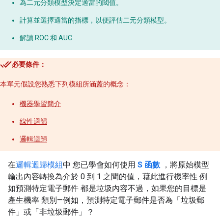
為二元分類模型決定適當的閾值。
計算並選擇適當的指標，以便評估二元分類模型。
解讀 ROC 和 AUC
必要條件：
本單元假設您熟悉下列模組所涵蓋的概念：
機器學習簡介
線性迴歸
邏輯迴歸
在
邏輯迴歸模組
中 您已學會如何使用
S 函數
，將原始模型
輸出內容轉換為介於 0 到 1 之間的值，藉此進行機率性 例
如預測特定電子郵件 都是垃圾內容不過，如果您的目標是
產生機率 類別—例如，預測特定電子郵件是否為「垃圾郵
件」或「非垃圾郵件」？