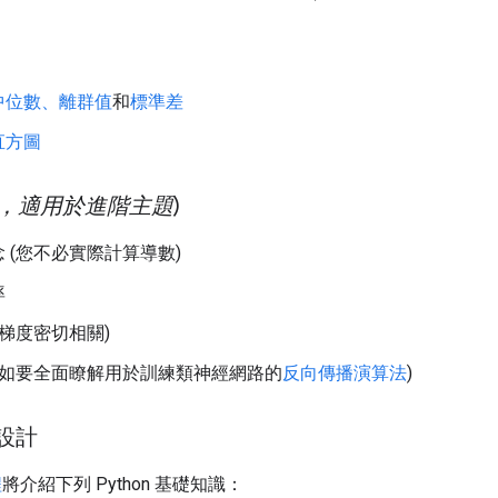
中位數、離群值
和
標準差
直方圖
，適用於進階主題
)
 (您不必實際計算導數)
率
與梯度密切相關)
(如要全面瞭解用於訓練類神經網路的
反向傳播演算法
)
式設計
程
將介紹下列 Python 基礎知識：