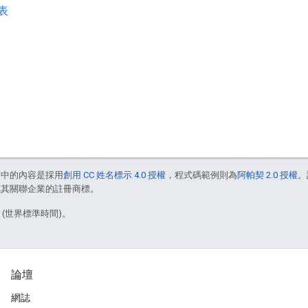
覽表
面中的內容是採用
創用 CC 姓名標示 4.0 授權
，程式碼範例則為
阿帕契 2.0 授權
。
e 和/或其關聯企業的註冊商標。
8 (世界標準時間)。
論壇
網誌