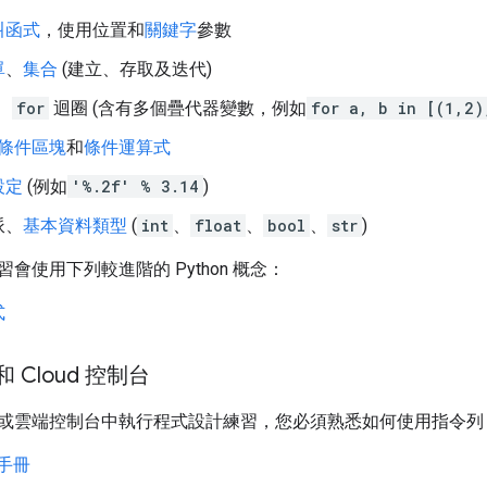
叫函式
，使用位置和
關鍵字
參數
單
、
集合
(建立、存取及迭代)
、
for
迴圈 (含有多個疊代器變數，例如
for a, b in [(1,2)
條件區塊
和
條件運算式
設定
(例如
'%.2f' % 3.14
)
派、
基本資料類型
(
int
、
float
、
bool
、
str
)
會使用下列較進階的 Python 概念：
式
和 Cloud 控制台
或雲端控制台中執行程式設計練習，您必須熟悉如何使用指令列
考手冊