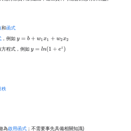
數
和
函式
式
，例如
y
=
b
+
w
1
x
1
+
w
2
x
2
y
=
l
n
(
1
+
e
z
)
數方程式，例如
量秩
做為
啟用函式
；不需要事先具備相關知識)