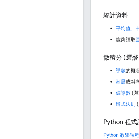
統計資料
平均值、
能夠讀取
微積分 (
選修
導數
的概念
漸層
或斜
偏導數
(
鏈式法則
Python 程
Python 教學課