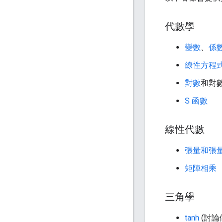
代數學
變數
、
係
線性方程
對數
和對
S 函數
線性代數
張量和張
矩陣相乘
三角學
tanh
(討論