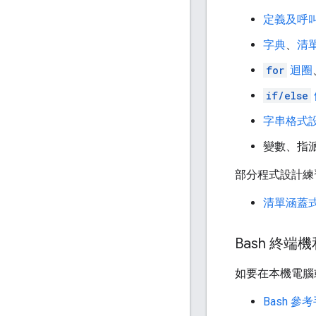
定義及呼
字典
、
清
for
迴圈
if/else
字串格式
變數、指
部分程式設計練習
清單涵蓋
Bash 終端機
如要在本機電腦
Bash 參