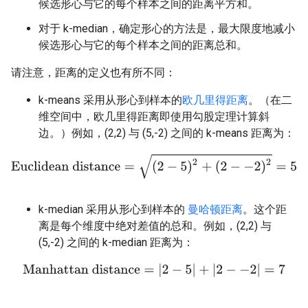
候选形心与它的每个样本之间的距离平方和。
对于 k-median，确定形心的方法是，最大限度地减小
候选形心与它的每个样本之间的距离总和。
请注意，距离的定义也有所不同：
k-means 采用从形心到样本的
欧几里得距离
。（在二
维空间中，欧几里得距离即使用勾股定理计算斜
边。）例如，(2,2) 与 (5,-2) 之间的 k-means 距离为：
Euclidean distance
=
(
2
−
5
)
2
+
(
2
−
−
2
)
2
=
5
k-median 采用从形心到样本的
曼哈顿距离
。这个距
离是每个维度中绝对差值的总和。例如，(2,2) 与
(5,-2) 之间的 k-median 距离为：
Manhattan distance
=
|
2
−
5
|
+
|
2
−
−
2
|
=
7