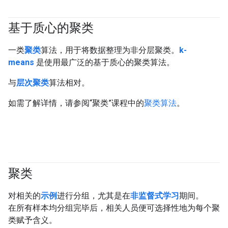
基于质心的聚类
#clustering
一类
聚类
算法，用于将数据整理为非分层聚类。
k-
means
是使用最广泛的基于质心的聚类算法。
与
层次聚类
算法相对。
如需了解详情，请参阅“聚类”课程中的
聚类算法
。
聚类
#clustering
对相关的
示例
进行分组，尤其是在
非监督式学习
期间。
在所有样本均分组完毕后，相关人员便可选择性地为每个聚
类赋予含义。