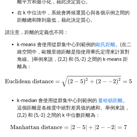
離平方和最小化，藉此決定質心。
在 k 中位法中，系統會將候選質心與各個示例之間的
距離總和降到最低，藉此決定質心。
請注意，距離的定義也不同：
k-means 會使用從群集中心到範例的
歐氏距離
。(在二
維空間中，歐幾里德距離是指使用畢氏定理來計算對
角線。)舉例來說，(2,2) 和 (5,-2) 之間的 k-means 距
離為：
Euclidean distance
=
(
2
−
5
)
2
+
(
2
−
−
2
)
2
=
5
k-median 會使用從群集中心到範例的
曼哈頓距離
。
這個距離是各維度中絕對差異值的總和。舉例來說，
(2,2) 和 (5,-2) 之間的 k 中位數距離為：
Manhattan distance
=
|
2
−
5
|
+
|
2
−
−
2
|
=
7