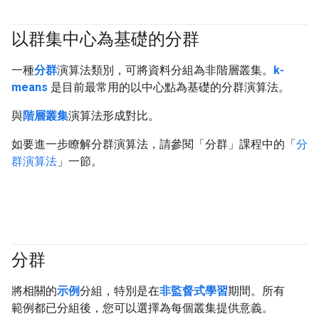
以群集中心為基礎的分群
#clustering
一種
分群
演算法類別，可將資料分組為非階層叢集。
k-
means
是目前最常用的以中心點為基礎的分群演算法。
與
階層叢集
演算法形成對比。
如要進一步瞭解分群演算法，請參閱「分群」課程中的「
分
群演算法
」一節。
分群
#clustering
將相關的
示例
分組，特別是在
非監督式學習
期間。所有
範例都已分組後，您可以選擇為每個叢集提供意義。