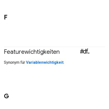
F
#df
Featurewichtigkeiten
#Messwert
Synonym für
Variablenwichtigkeit
.
G