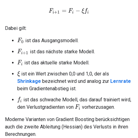
F
i
+
1
=
F
i
−
ξ
f
Dabei gilt:
ist das Ausgangsmodell.
F
0
ist das nächste starke Modell.
F
i
+
1
ist das aktuelle starke Modell.
F
i
ist ein Wert zwischen 0,0 und 1,0, der als
ξ
Shrinkage
bezeichnet wird und analog zur
Lernrate
beim Gradientenabstieg ist.
ist das schwache Modell, das darauf trainiert wird,
f
den Verlustgradienten von
vorherzusagen.
F
i
Moderne Varianten von Gradient Boosting berücksichtigen
auch die zweite Ableitung (Hessian) des Verlusts in ihren
Berechnungen.