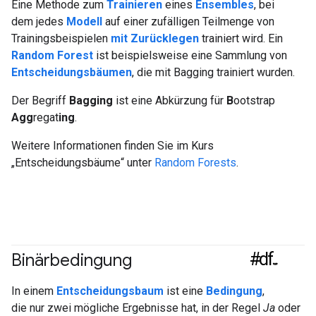
Eine Methode zum
Trainieren
eines
Ensembles
, bei
dem jedes
Modell
auf einer zufälligen Teilmenge von
Trainingsbeispielen
mit Zurücklegen
trainiert wird. Ein
Random Forest
ist beispielsweise eine Sammlung von
Entscheidungsbäumen
, die mit Bagging trainiert wurden.
Der Begriff
Bagging
ist eine Abkürzung für
B
ootstrap
Agg
regat
ing
.
Weitere Informationen finden Sie im Kurs
„Entscheidungsbäume“ unter
Random Forests
.
#df
Binärbedingung
In einem
Entscheidungsbaum
ist eine
Bedingung
,
die nur zwei mögliche Ergebnisse hat, in der Regel
Ja
oder