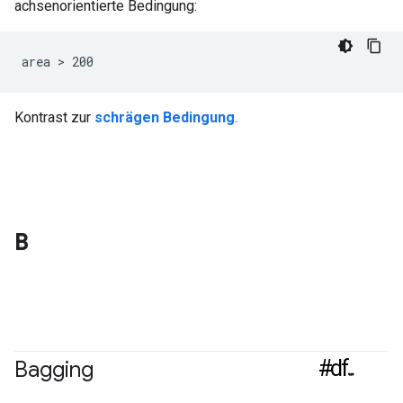
achsenorientierte Bedingung:
area > 200
Kontrast zur
schrägen Bedingung
.
B
#df
Bagging