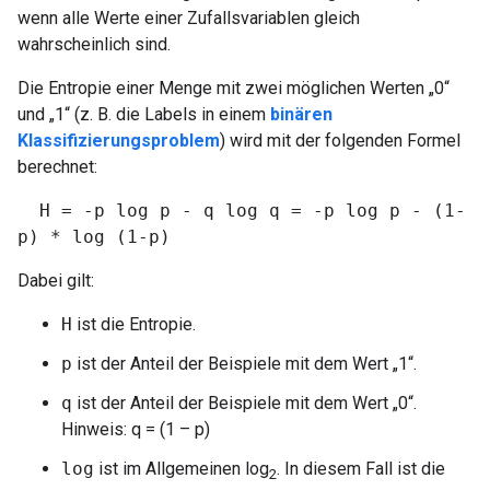
wenn alle Werte einer Zufallsvariablen gleich
wahrscheinlich sind.
Die Entropie einer Menge mit zwei möglichen Werten „0“
und „1“ (z. B. die Labels in einem
binären
Klassifizierungsproblem
) wird mit der folgenden Formel
berechnet:
H = -p log p - q log q = -p log p - (1-
p) * log (1-p)
Dabei gilt:
H
ist die Entropie.
p
ist der Anteil der Beispiele mit dem Wert „1“.
q
ist der Anteil der Beispiele mit dem Wert „0“.
Hinweis: q = (1 – p)
log
ist im Allgemeinen log
. In diesem Fall ist die
2