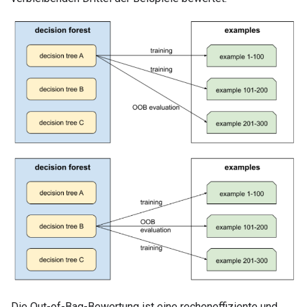
Die Out-of-Bag-Bewertung ist eine recheneffiziente und