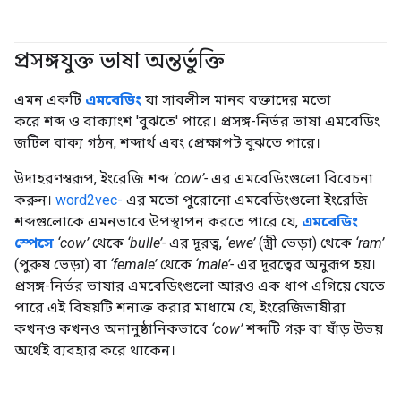
প্রসঙ্গযুক্ত ভাষা অন্তর্ভুক্তি
#জেনারেটিভএআই
এমন একটি
এমবেডিং
যা সাবলীল মানব বক্তাদের মতো
করে শব্দ ও বাক্যাংশ 'বুঝতে' পারে। প্রসঙ্গ-নির্ভর ভাষা এমবেডিং
জটিল বাক্য গঠন, শব্দার্থ এবং প্রেক্ষাপট বুঝতে পারে।
উদাহরণস্বরূপ, ইংরেজি শব্দ
‘cow’-
এর এমবেডিংগুলো বিবেচনা
করুন।
word2vec-
এর মতো পুরোনো এমবেডিংগুলো ইংরেজি
শব্দগুলোকে এমনভাবে উপস্থাপন করতে পারে যে,
এমবেডিং
স্পেসে
‘cow’
থেকে
‘bulle’-
এর দূরত্ব,
‘ewe’
(স্ত্রী ভেড়া) থেকে
‘ram’
(পুরুষ ভেড়া) বা
‘female’
থেকে
‘male’-
এর দূরত্বের অনুরূপ হয়।
প্রসঙ্গ-নির্ভর ভাষার এমবেডিংগুলো আরও এক ধাপ এগিয়ে যেতে
পারে এই বিষয়টি শনাক্ত করার মাধ্যমে যে, ইংরেজিভাষীরা
কখনও কখনও অনানুষ্ঠানিকভাবে
‘cow’
শব্দটি গরু বা ষাঁড় উভয়
অর্থেই ব্যবহার করে থাকেন।