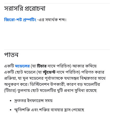
সরাসরি প্ররোচনা
#জেনারেটিভএআই
জিরো-শট প্রম্পটিং
-এর সমার্থক শব্দ।
পাতন
#জেনারেটিভএআই
একটি
মডেলের
(যা
টিচার
নামে পরিচিত) আকার কমিয়ে
একটি ছোট মডেলে (যা
স্টুডেন্ট
নামে পরিচিত) পরিণত করার
প্রক্রিয়া, যা মূল মডেলের পূর্বাভাসকে যথাসম্ভব বিশ্বস্ততার সাথে
অনুকরণ করে। ডিস্টিলেশন উপকারী, কারণ বড় মডেলটির
(টিচার) তুলনায় ছোট মডেলটির দুটি প্রধান সুবিধা রয়েছে:
দ্রুততর ইনফারেন্স সময়
স্মৃতিশক্তি এবং শক্তির ব্যবহার হ্রাস পেয়েছে