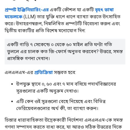
প্রম্পট ইঞ্জিনিয়ারিং-এর
একটি কৌশল যা একটি
বৃহৎ ভাষা
মডেলকে
(LLM) তার যুক্তি ধাপে ধাপে ব্যাখ্যা করতে উৎসাহিত
করে। উদাহরণস্বরূপ, নিম্নলিখিত প্রম্পটটি বিবেচনা করুন এবং
দ্বিতীয় বাক্যটির প্রতি বিশেষ মনোযোগ দিন:
একটি গাড়ি ৭ সেকেন্ডে ০ থেকে ৬০ মাইল প্রতি ঘণ্টা গতি
তুললে এর চালক কত জি-ফোর্স অনুভব করবেন? উত্তরে, সমস্ত
প্রাসঙ্গিক গণনা দেখান।
এলএলএম-এর
প্রতিক্রিয়া
সম্ভবত হবে:
উপযুক্ত স্থানে ০, ৬০ এবং ৭ মান বসিয়ে পদার্থবিজ্ঞানের
সূত্রগুলোর একটি অনুক্রম দেখাও।
এটি কেন ওই সূত্রগুলো বেছে নিয়েছে এবং বিভিন্ন
ভেরিয়েবলগুলোর অর্থ কী, তা ব্যাখ্যা করুন।
চিন্তার ধারাবাহিকতা উদ্রেককারী নির্দেশনা এলএলএম-কে সমস্ত
গণনা সম্পাদন করতে বাধ্য করে, যা আরও সঠিক উত্তরের দিকে