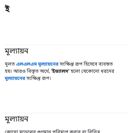
ই
মূল্যায়ন
#জেনারেটিভএআই
#মেট্রিক
মূলত
এলএলএম মূল্যায়নের
সংক্ষিপ্ত রূপ হিসেবে ব্যবহৃত
হয়। আরও বিস্তৃত অর্থে,
'ইভ্যালস'
হলো যেকোনো ধরনের
মূল্যায়নের
সংক্ষিপ্ত রূপ।
মূল্যায়ন
#জেনারেটিভএআই
#মেট্রিক
কোনো মডেলের গুণমান পরিমাপ করার বা বিভিন্ন