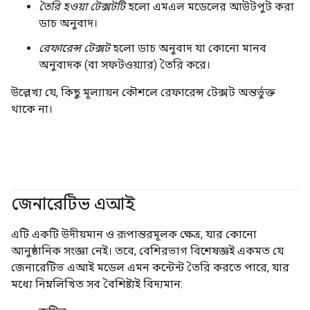
তৈরি হওয়া টেক্সটটি
হলো এমএল মডেলের আউটপুট করা
ডাচ অনুবাদ।
রেফারেন্স টেক্সট
হলো ডাচ অনুবাদ যা কোনো মানব
অনুবাদক (বা সফটওয়্যার) তৈরি করে।
উল্লেখ্য যে, কিছু মূল্যায়ন কৌশলে রেফারেন্স টেক্সট অন্তর্ভুক্ত
থাকে না।
জেনারেটিভ এআই
#জেনারেটিভএআই
এটি একটি উদীয়মান ও রূপান্তরমূলক ক্ষেত্র, যার কোনো
আনুষ্ঠানিক সংজ্ঞা নেই। তবে, বেশিরভাগ বিশেষজ্ঞই একমত যে
জেনারেটিভ এআই মডেল এমন কন্টেন্ট তৈরি করতে পারে, যার
মধ্যে নিম্নলিখিত সব বৈশিষ্ট্যই বিদ্যমান: