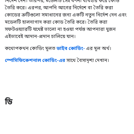
নির্দেশ দেন। তারপর, মডেলটি সেই বর্ণনা ব্যবহার করে কোড
তৈরি করে। এরপর, আপনি আগের নির্দেশে বা তৈরি করা
কোডের ত্রুটিগুলো সমাধানের জন্য একটি নতুন নির্দেশ দেন এবং
মডেলটি হালনাগাদ করা কোড তৈরি করে। তৈরি করা
সফটওয়্যারটি যথেষ্ট ভালো না হওয়া পর্যন্ত আপনারা দুজন
এইভাবেই আদান-প্রদান চালিয়ে যান।
কথোপকথন কোডিং মূলত
ভাইব কোডিং-
এর মূল অর্থ।
স্পেসিফিকেশনাল কোডিং-এর
সাথে বৈসাদৃশ্য দেখান।
ডি