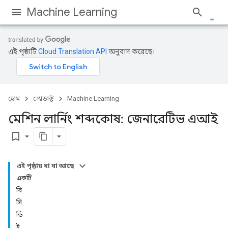
Machine Learning
এই পৃষ্ঠাটি
Cloud Translation API
অনুবাদ করেছে।
হোম
প্রোডাক্ট
Machine Learning
মেশিন লার্নিং শব্দকোষ: জেনারেটিভ এআই
bookmark_border
এই পৃষ্ঠায় যা যা আছে
একটি
বি
সি
ডি
ই