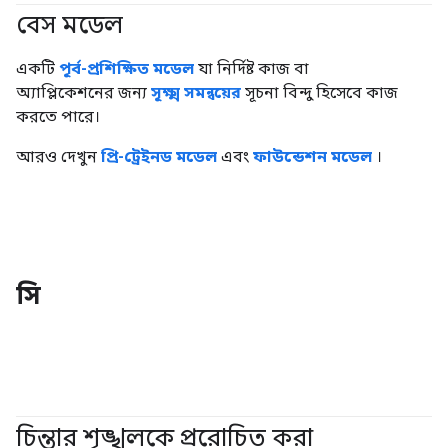
বেস মডেল
#জেনারেটিভএআই
একটি
পূর্ব-প্রশিক্ষিত মডেল
যা নির্দিষ্ট কাজ বা
অ্যাপ্লিকেশনের জন্য
সূক্ষ্ম সমন্বয়ের
সূচনা বিন্দু হিসেবে কাজ
করতে পারে।
আরও দেখুন
প্রি-ট্রেইনড মডেল
এবং
ফাউন্ডেশন মডেল
।
সি
চিন্তার শৃঙ্খলকে প্ররোচিত করা
#জেনারেটিভএআই