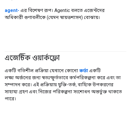
agent-
এর বিশেষণ রূপ। Agentic বলতে এজেন্টদের
অধিকারী গুণাবলীকে (যেমন স্বায়ত্তশাসন) বোঝায়।
এজেন্টিক ওয়ার্কফ্লো
#জেনারেটিভএআই
#এজেন্ট
একটি গতিশীল প্রক্রিয়া যেখানে কোনো
কর্তা
একটি
লক্ষ্য অর্জনের জন্য স্বতঃস্ফূর্তভাবে কর্মপরিকল্পনা করে এবং তা
সম্পাদন করে। এই প্রক্রিয়ায় যুক্তি-তর্ক, বাহ্যিক উপকরণের
সাহায্য গ্রহণ এবং নিজের পরিকল্পনা সংশোধন অন্তর্ভুক্ত থাকতে
পারে।