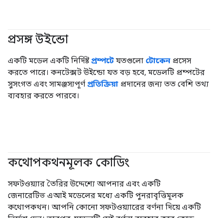
প্রসঙ্গ উইন্ডো
#জেনারেটিভএআই
একটি মডেল একটি নির্দিষ্ট
প্রম্পটে
যতগুলো
টোকেন
প্রসেস
করতে পারে। কনটেক্সট উইন্ডো যত বড় হবে, মডেলটি প্রম্পটের
সুসংগত এবং সামঞ্জস্যপূর্ণ
প্রতিক্রিয়া
প্রদানের জন্য তত বেশি তথ্য
ব্যবহার করতে পারবে।
কথোপকথনমূলক কোডিং
#জেনারেটিভএআই
সফটওয়্যার তৈরির উদ্দেশ্যে আপনার এবং একটি
জেনারেটিভ এআই মডেলের মধ্যে একটি পুনরাবৃত্তিমূলক
কথোপকথন। আপনি কোনো সফটওয়্যারের বর্ণনা দিয়ে একটি