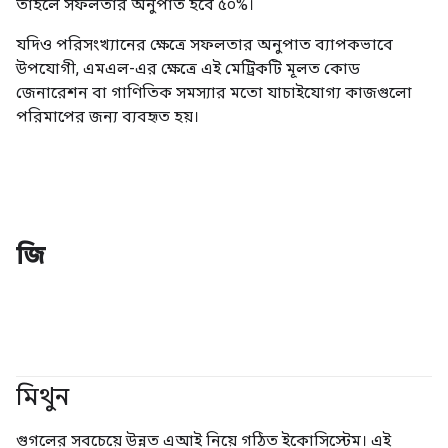
তাহলে সফলতার অনুপাত হবে ৫০%।
যদিও পরিসংখ্যানের ক্ষেত্রে সফলতার অনুপাত ব্যাপকভাবে
উপযোগী, এমএল-এর ক্ষেত্রে এই মেট্রিকটি মূলত কোড
জেনারেশন বা গাণিতিক সমস্যার মতো যাচাইযোগ্য কাজগুলো
পরিমাপের জন্য ব্যবহৃত হয়।
জি
মিথুন
#জেনারেটিভএআই
গুগলের সবচেয়ে উন্নত এআই নিয়ে গঠিত ইকোসিস্টেম। এই