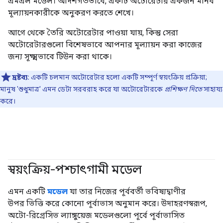
এমএল মডেল। আদর্শগতভাবে, একটি অটোরেটার একজন মানব
মূল্যায়নকারীকে অনুকরণ করতে শেখে।
আগে থেকে তৈরি অটোরেটার পাওয়া যায়, কিন্তু সেরা
অটোরেটারগুলো বিশেষভাবে আপনার মূল্যায়ন করা কাজের
জন্য সূক্ষ্মভাবে টিউন করা থাকে।
দ্রষ্টব্য:
একটি চলমান অটোরেটার হলো একটি সম্পূর্ণ স্বয়ংক্রিয় প্রক্রিয়া;
মানুষ 'শুধুমাত্র' এমন ডেটা সরবরাহ করে যা অটোরেটারকে
প্রশিক্ষণ দিতে
সাহায্য
করে।
স্বয়ংক্রিয়-পশ্চাৎগামী মডেল
#জেনারেটিভএআই
এমন একটি
মডেল
যা তার নিজের পূর্ববর্তী ভবিষ্যদ্বাণীর
উপর ভিত্তি করে কোনো পূর্বাভাস অনুমান করে। উদাহরণস্বরূপ,
অটো-রিগ্রেসিভ ল্যাঙ্গুয়েজ মডেলগুলো পূর্বে পূর্বাভাসিত