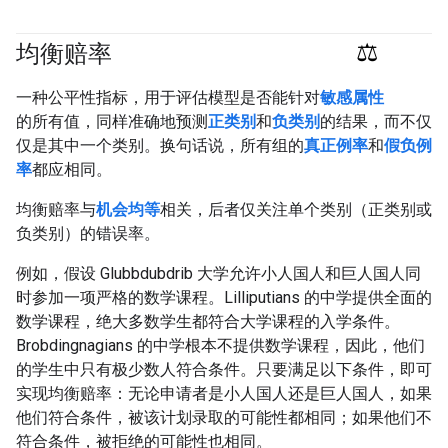
均衡赔率
#Metric
#responsible
一种公平性指标，用于评估模型是否能针对
敏感属性
的所有值，同样准确地预测
正类别
和
负类别
的结果，而不仅
仅是其中一个类别。换句话说，所有组的
真正例率
和
假负例
率
都应相同。
均衡赔率与
机会均等
相关，后者仅关注单个类别（正类别或
负类别）的错误率。
例如，假设 Glubbdubdrib 大学允许小人国人和巨人国人同
时参加一项严格的数学课程。Lilliputians 的中学提供全面的
数学课程，绝大多数学生都符合大学课程的入学条件。
Brobdingnagians 的中学根本不提供数学课程，因此，他们
的学生中只有极少数人符合条件。只要满足以下条件，即可
实现均衡赔率：无论申请者是小人国人还是巨人国人，如果
他们符合条件，被该计划录取的可能性都相同；如果他们不
符合条件，被拒绝的可能性也相同。