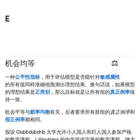
E
机会均等
#Metric
#responsible
一种
公平性指标
，用于评估模型是否能针对
敏感属性
的所有值同样准确地预测出理想结果。换句话说，如果模型
的理想结果是
正类别
，那么目标就是让所有组的
真正例率
保
持一致。
机会平等与
赔率均衡
有关，后者要求所有群组的
真正例率
和
假正例率
都相同。
假设 Glubbdubdrib 大学允许小人国人和巨人国人参加严格
的数学课程。Lilliputians 的中学提供完善的数学课程，绝大