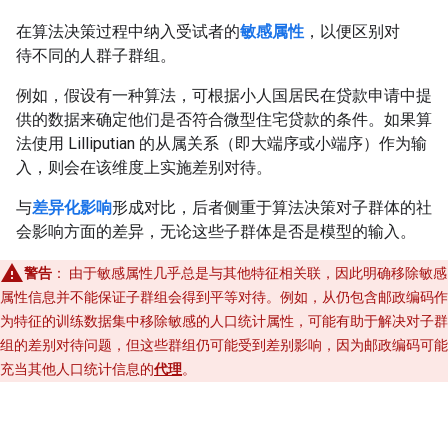
在算法决策过程中纳入受试者的
敏感属性
，以便区别对
待不同的人群子群组。
例如，假设有一种算法，可根据小人国居民在贷款申请中提
供的数据来确定他们是否符合微型住宅贷款的条件。如果算
法使用 Lilliputian 的从属关系（即大端序或小端序）作为输
入，则会在该维度上实施差别对待。
与
差异化影响
形成对比，后者侧重于算法决策对子群体的社
会影响方面的差异，无论这些子群体是否是模型的输入。
警告
：
由于敏感属性几乎总是与其他特征相关联，因此明确移除敏感
属性信息并不能保证子群组会得到平等对待。例如，从仍包含邮政编码作
为特征的训练数据集中移除敏感的人口统计属性，可能有助于解决对子群
组的差别对待问题，但这些群组仍可能受到差别影响，因为邮政编码可能
充当其他人口统计信息的
代理
。