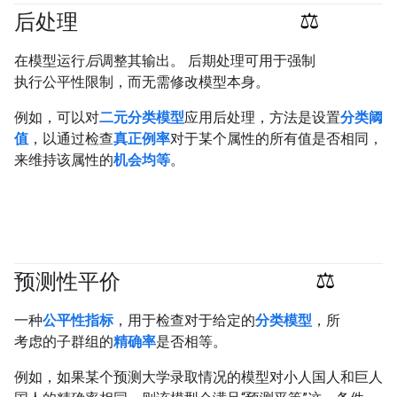
后处理
#fundamentals
#responsible
在模型运行
后
调整其输出。 后期处理可用于强制
执行公平性限制，而无需修改模型本身。
例如，可以对
二元分类模型
应用后处理，方法是设置
分类阈
值
，以通过检查
真正例率
对于某个属性的所有值是否相同，
来维持该属性的
机会均等
。
预测性平价
#Metric
#responsible
一种
公平性指标
，用于检查对于给定的
分类模型
，所
考虑的子群组的
精确率
是否相等。
例如，如果某个预测大学录取情况的模型对小人国人和巨人