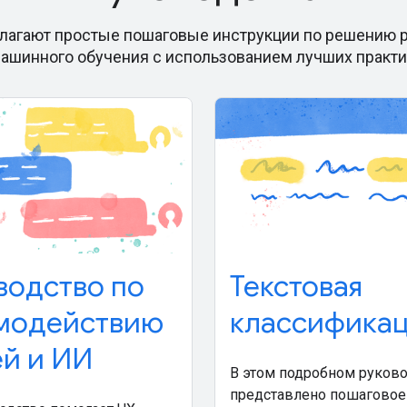
лагают простые пошаговые инструкции по решению 
ашинного обучения с использованием лучших практи
водство по
Текстовая
модействию
классифика
й и ИИ
В этом подробном руков
представлено пошаговое