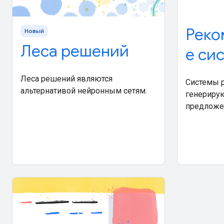
Реко
Новый
Леса решений
е си
Леса решений являются
Системы 
альтернативой нейронным сетям.
генериру
предложе