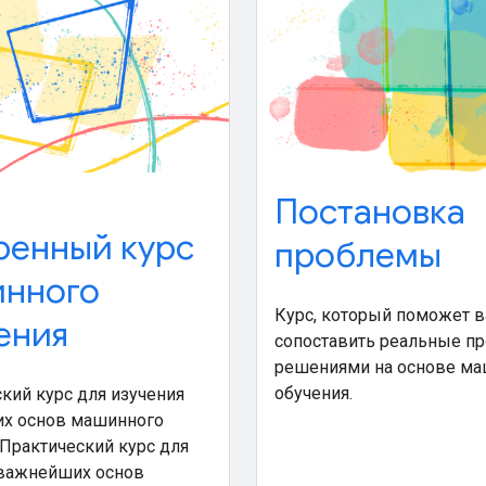
Постановка
ренный курс
проблемы
нного
Курс, который поможет 
ения
сопоставить реальные п
решениями на основе ма
обучения.
кий курс для изучения
х основ машинного
 Практический курс для
 важнейших основ