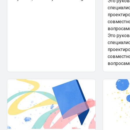
Это руков
специали
проектир
совместно
вопросам
Это руков
специали
проектир
совместно
вопросам