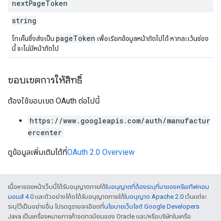
next
Page
Token
string
pageToken
โทเค็นซึ่งส่งเป็น
เพื่อเรียกข้อมูลหน้าถัดไปได้ หากละเว้นช่อง
นี้ จะไม่มีหน้าถัดไป
ขอบเขตการให้สิทธิ์
ต้องใช้ขอบเขต OAuth ต่อไปนี้
https://www.googleapis.com/auth/manufactur
ercenter
ดูข้อมูลเพิ่มเติมได้ที่
OAuth 2.0 Overview
เนื้อหาของหน้าเว็บนี้ได้รับอนุญาตภายใต้
ใบอนุญาตที่ต้องระบุที่มาของครีเอทีฟคอม
มอนส์ 4.0
และตัวอย่างโค้ดได้รับอนุญาตภายใต้
ใบอนุญาต Apache 2.0
เว้นแต่จะ
ระบุไว้เป็นอย่างอื่น โปรดดูรายละเอียดที่
นโยบายเว็บไซต์ Google Developers
Java เป็นเครื่องหมายการค้าจดทะเบียนของ Oracle และ/หรือบริษัทในเครือ