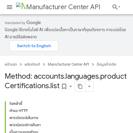
Manufacturer Center API
Google ใช้เทคโนโลยี AI เพื่อแปลเนื้อหาเป็นภาษาที่คุณต้องการ การแปลโดย
AI อาจมีข้อผิดพลาด
s
หน้าแรก
ผลิตภัณฑ์
Manufacturer Center API
ข้อมูลอ้างอิง
Method: accounts
.
languages
.
product
Certifications
.
list
bookmark_border
ในหน้านี้
คำขอ HTTP
พารามิเตอร์เส้นทาง
พารามิเตอร์การค้นหา
เนื้อความของคำขอ