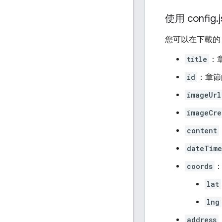
使用 config
.
您可以在下載的 
title
：
id
：章節
imageUrl
imageCre
content
dateTime
coords
lat
lng
address