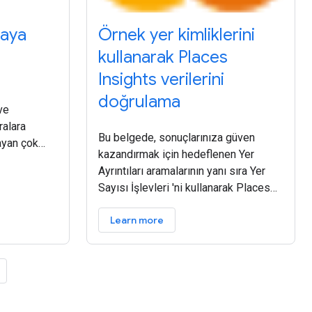
maya
Örnek yer kimliklerini
kullanarak Places
Insights verilerini
doğrulama
ve
ralara
Bu belgede, sonuçlarınıza güven
ayan çok
kazandırmak için hedeflenen Yer
orm, Google
Ayrıntıları aramalarının yanı sıra Yer
togerçekçi
Sayısı İşlevleri 'ni kullanarak Places
 hikayelerin
Insights 'tan alınan örnek Yer Kimliği
Learn more
verilerini nasıl kullanacağınızı
öğreneceksiniz. Bu kalıbın ayrıntılı