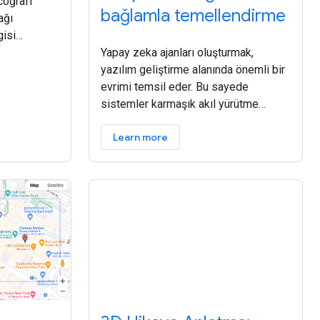
coğrafi
bağlamla temellendirme
ağı
gisi
sorularını
Yapay zeka ajanları oluşturmak,
yarak konum
yazılım geliştirme alanında önemli bir
a çıkarın. Bu
evrimi temsil eder. Bu sayede
sistemler karmaşık akıl yürütme
işlemleri gerçekleştirebilir ve daha
Learn more
bağımsız bir şekilde çalışabilir. Ancak
bu sistemleri destekleyen temel