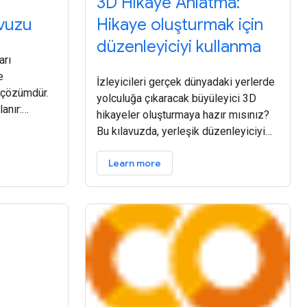
3D Hikaye Anlatma:
avuzu
Hikaye oluşturmak için
düzenleyiciyi kullanma
arı
e
İzleyicileri gerçek dünyadaki yerlerde
 çözümdür.
yolculuğa çıkaracak büyüleyici 3D
anır:
hikayeler oluşturmaya hazır mısınız?
Bu kılavuzda, yerleşik düzenleyiciyi
Ayrıntıları
kullanarak nasıl yeni bir hikaye
kinleştir
Learn more
oluşturacağınız gösterilmektedir.
Başlıkları, açıklamaları, resimleri