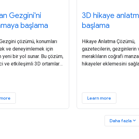
an Gezgini'ni
3D hikaye anlat
nmaya başlama
başlama
Gezgini çözümü, konumları
Hikaye Anlatma Çözümü,
ek ve deneyimlemek için
gazetecilerin, gezginlerin 
yeni bir yol sunar. Bu çözüm,
meraklıların coğrafi manza
ci ve etkileşimli 3D ortamlar
hikayeler eklemesini sağl
ak için Google Haritalar
yönlü bir araçtır. Bu platf
u'nun fotogerçekçi 3D
Haritalar Platformu'nun fo
rinin ve Places API'nin
3D döşemeleri kullanılarak
hayat bulduğu
 more
Learn more
expand_more
Daha fazla