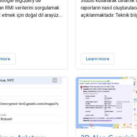
 Google BigQuery'de
Studio kullanarak dinamik 
n RMI verilerini sorgulamak
raporların nasıl oluşturulac
z etmek için doğal dil arayüzü
açıklanmaktadır. Teknik bil
Google'ın Agent Development
olmayan paydaşların kendi 
(ADK) ve Gemini büyük dil
yanıtlamasına olanak tanı
ni kullanarak kullanıcıların
verilerinizin değerini ortay
 more
Learn more