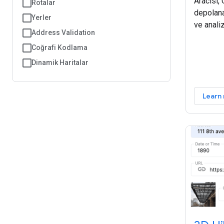
Aracısı,
Rotalar
depolana
Yerler
ve anali
Address Validation
sağlar. 
Coğrafi Kodlama
Kit'ini 
modelleri
Dinamik Haritalar
Learn