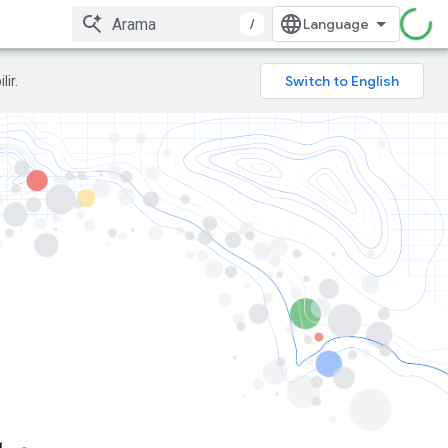
/
lir.