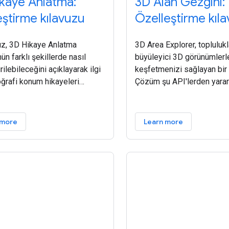
kaye Anlatma:
3D Alan Gezgini:
eştirme kılavuzu
Özelleştirme kıl
uz, 3D Hikaye Anlatma
3D Area Explorer, toplulukl
n farklı şekillerde nasıl
büyüleyici 3D görünümlerl
rilebileceğini açıklayarak ilgi
keşfetmenizi sağlayan bir
oğrafi konum hikayeleri
Çözüm şu API'lerden yararl
nıza yardımcı olur. İki kolay
Google'ın fotogerçekçi 3D
 hikaye anlatma çözümlerini
döşemeleri, Yer Arama, Yer 
ırma esnekliğine sahip
ve Otomatik Tamamlama. Et
 more
Learn more
3D Alan Gezgini çözümü,