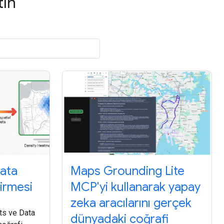
tın
Data
Maps Grounding Lite
tirmesi
MCP'yi kullanarak yapay
zeka aracılarını gerçek
ts ve Data
dünyadaki coğrafi