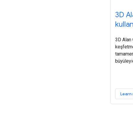
3D Al
kulla
3D Alan 
keşfetm
tamamen 
büyüleyi
oluşturm
Platform
döşemele
Learn