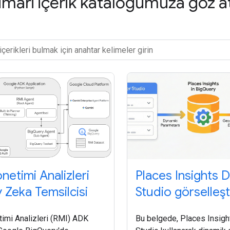
mari içerik kataloğumuza göz a
önetimi Analizleri
Places Insights 
 Zeka Temsilcisi
Studio görselleş
timi Analizleri (RMI) ADK
Bu belgede, Places Insigh