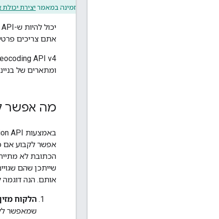
זמינה במאמר
יצירת יכולת אימות מ
אתם צריכים פרטים 
‫Geocoding API v4 כולל את השי
ומתארים של בניינ
מה אפשר לעשות עם API
אפשר לקבוע אם כ
שייתכן שהם שגויי
אותם. הנה דוגמה ל
הלקוח מזין
שמאפשר ללקו