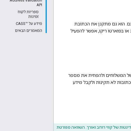
Address Validation
API
ספריות לקוח
זמינות
מאמת אותם. הוא גם מתקנן את הכתובת
מידע על CASS™‎
או בפוארטו ריקו, אפשר להפעיל
המאמרים הבאים
את יכולת החיזוי של המשלוחים ולהפחית את מספר
כתובות לא תקינות ולקבל מידע
ינטות של קווי רוחב ואורך. השוואה מפורטת