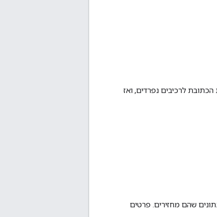
בת בפורמט של גוף JSON. היא מפרידה את הכתובת לרכיבים נפרדים, ואז
 של המשאבים שזמינים דרך Address Validation API, לצד הנתונים שהם מחזירים. פרטים