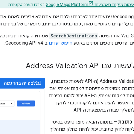
יקום באמצעות Google Maps Platform
במרכז הארכיטקטורה.
יכול להיות ש-Geocoding API יתאים יותר לצרכים שלכם אם אתם לא צריכים 
על יעדים מקומיים מאוד, כמו כניסות לבניינים, מתארים של בניינים ונק
טה
SearchDestinations
שמחזירה קואורדינטות של כנ
ים. פרטים נוספים זמינים בקטע
חיפוש יעדים
ב-Geocoding API v4.
Address Validation 
באמצעות Address Validation API (ה-API לאימות כתובות),
input
לצפייה בהדגמה
תובת מסוימת מתייחסת למקום אמיתי. אם
הכתובת לא מתייחסת למקום אמיתי, ה-API יכול לזהות רכיבים
ם, ואפשר להציג אותם ללקוחות כדי לתקן
תהליך עבודה באמצעות ה-API:
 כתובת
– בתמונה הבאה מוצג טופס בסיסי
ח להזין כתובת, יכול להיות כחלק מתהליך