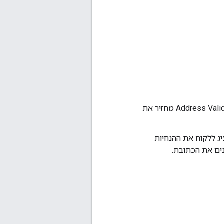
– בתגובה שלו, Address Validation API מחזיר את
מה-API, אפשר להציג ללקוח את ההנחיות
ם את הכתובת.