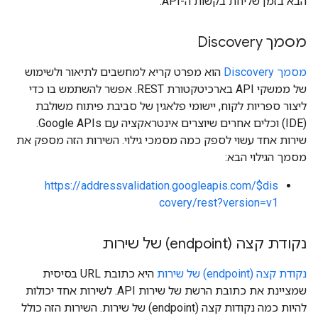
הבא בזמן שליחת בקשות ה-API.
מסמך Discovery
מסמך Discovery
הוא מפרט קריא למחשבים לתיאור ולשימוש
של ממשקי API בארכיטקטורת REST. אפשר להשתמש בו כדי
ליצור ספריות לקוח, יישומי פלאגין של סביבת פיתוח משולבת
(IDE) וכלים אחרים שיוצרים אינטראקציה עם Google APIs.
שירות אחד עשוי לספק כמה מסמכי גילוי. השירות הזה מספק את
מסמך הגילוי הבא:
https://addressvalidation.googleapis.com/$dis
covery/rest?version=v1
נקודת קצה (endpoint) של שירות
נקודת קצה (endpoint) של שירות
היא כתובת URL בסיסית
שמציינת את כתובת הרשת של שירות API. לשירות אחד יכולות
להיות כמה נקודות קצה (endpoint) של שירות. השירות הזה כולל