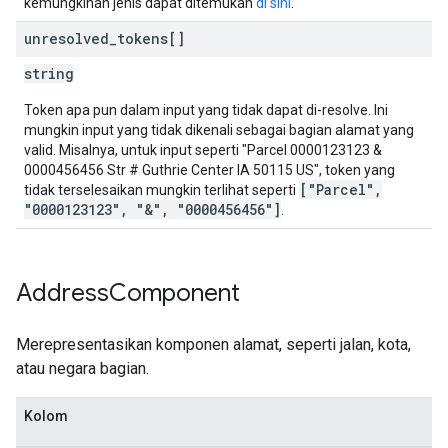
kemungkinan jenis dapat ditemukan
di sini
.
unresolved
_
tokens[]
string
Token apa pun dalam input yang tidak dapat di-resolve. Ini
mungkin input yang tidak dikenali sebagai bagian alamat yang
valid. Misalnya, untuk input seperti "Parcel 0000123123 &
0000456456 Str # Guthrie Center IA 50115 US", token yang
["Parcel",
tidak terselesaikan mungkin terlihat seperti
"0000123123", "&", "0000456456"]
.
Address
Component
Merepresentasikan komponen alamat, seperti jalan, kota,
atau negara bagian.
Kolom