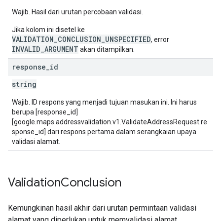
Wajib. Hasil dari urutan percobaan validasi.
Jika kolom ini disetel ke
VALIDATION_CONCLUSION_UNSPECIFIED
, error
INVALID_ARGUMENT
akan ditampilkan.
response
_
id
string
Wajib. ID respons yang menjadi tujuan masukan ini. Ini harus
berupa [response_id]
[google.maps.addressvalidation.v1.ValidateAddressRequest.re
sponse_id] dari respons pertama dalam serangkaian upaya
validasi alamat.
Validation
Conclusion
Kemungkinan hasil akhir dari urutan permintaan validasi
alamat yang diperlukan untuk memvalidasi alamat.