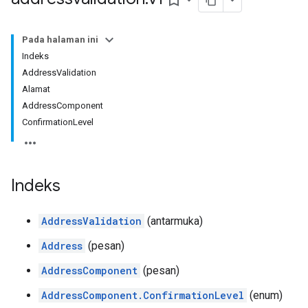
bookmark_border
Pada halaman ini
Indeks
AddressValidation
Alamat
AddressComponent
ConfirmationLevel
Indeks
AddressValidation
(antarmuka)
Address
(pesan)
AddressComponent
(pesan)
AddressComponent.ConfirmationLevel
(enum)