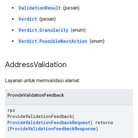
ValidationResult
(pesan)
Verdict
(pesan)
Verdict.Granularity
(enum)
Verdict.PossibleNextAction
(enum)
Address
Validation
Layanan untuk memvalidasi alamat.
ProvideValidationFeedback
rpc
ProvideValidationFeedback(
ProvideValidationFeedbackRequest
) returns
(
ProvideValidationFeedbackResponse
)