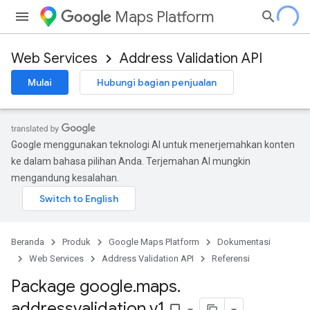
Maps Platform
Web Services
Address Validation API
Mulai
Hubungi bagian penjualan
Google menggunakan teknologi AI untuk menerjemahkan konten
ke dalam bahasa pilihan Anda. Terjemahan AI mungkin
mengandung kesalahan.
Beranda
Produk
Google Maps Platform
Dokumentasi
Web Services
Address Validation API
Referensi
Package google
.
maps
.
addressvalidation
.
v1