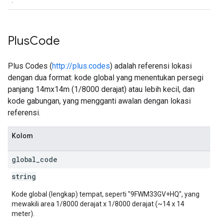
.
Plus
Code
Plus Codes (
http://plus.codes
) adalah referensi lokasi
dengan dua format: kode global yang menentukan persegi
panjang 14mx14m (1/8000 derajat) atau lebih kecil, dan
kode gabungan, yang mengganti awalan dengan lokasi
referensi.
Kolom
global
_
code
string
Kode global (lengkap) tempat, seperti "9FWM33GV+HQ", yang
mewakili area 1/8000 derajat x 1/8000 derajat (~14 x 14
meter).