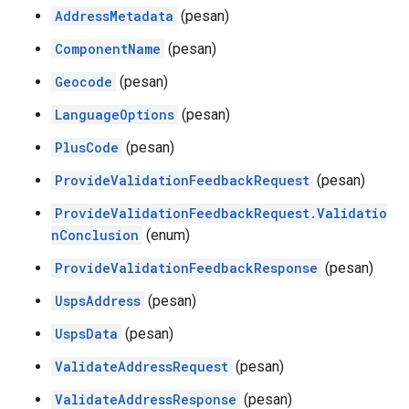
AddressMetadata
(pesan)
ComponentName
(pesan)
Geocode
(pesan)
LanguageOptions
(pesan)
PlusCode
(pesan)
ProvideValidationFeedbackRequest
(pesan)
ProvideValidationFeedbackRequest.Validatio
nConclusion
(enum)
ProvideValidationFeedbackResponse
(pesan)
UspsAddress
(pesan)
UspsData
(pesan)
ValidateAddressRequest
(pesan)
ValidateAddressResponse
(pesan)