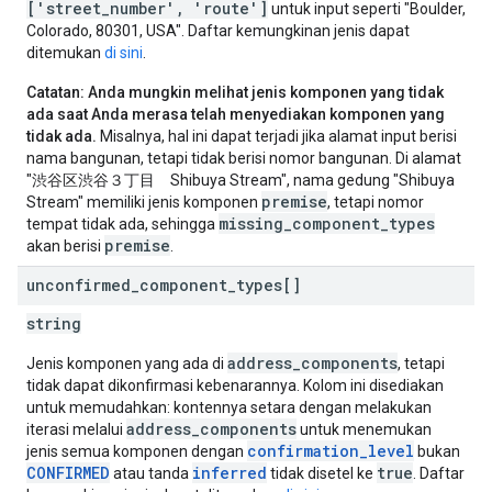
['street_number', 'route']
untuk input seperti "Boulder,
Colorado, 80301, USA". Daftar kemungkinan jenis dapat
ditemukan
di sini
.
Catatan: Anda mungkin melihat jenis komponen yang tidak
ada saat Anda merasa telah menyediakan komponen yang
tidak ada.
Misalnya, hal ini dapat terjadi jika alamat input berisi
nama bangunan, tetapi tidak berisi nomor bangunan. Di alamat
"渋谷区渋谷３丁目 Shibuya Stream", nama gedung "Shibuya
premise
Stream" memiliki jenis komponen
, tetapi nomor
missing_component_types
tempat tidak ada, sehingga
premise
akan berisi
.
unconfirmed
_
component
_
types[]
string
address_components
Jenis komponen yang ada di
, tetapi
tidak dapat dikonfirmasi kebenarannya. Kolom ini disediakan
untuk memudahkan: kontennya setara dengan melakukan
address_components
iterasi melalui
untuk menemukan
confirmation_level
jenis semua komponen dengan
bukan
CONFIRMED
inferred
true
atau tanda
tidak disetel ke
. Daftar