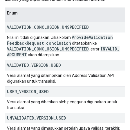
Enum
VALIDATION
_
CONCLUSION
_
UNSPECIFIED
Provide
Validation
Nilai ini tidak digunakan. Jika kolom
Feedback
Request
.
conclusion
ditetapkan ke
VALIDATION
_
CONCLUSION
_
UNSPECIFIED
INVALID
_
, error
ARGUMENT
akan ditampilkan.
VALIDATED
_
VERSION
_
USED
Versi alamat yang ditampilkan oleh Address Validation API
digunakan untuk transaksi.
USER
_
VERSION
_
USED
Versi alamat yang diberikan oleh pengguna digunakan untuk
transaksi
UNVALIDATED
_
VERSION
_
USED
Versi alamat yang dimasukkan setelah upaya validasi terakhir,