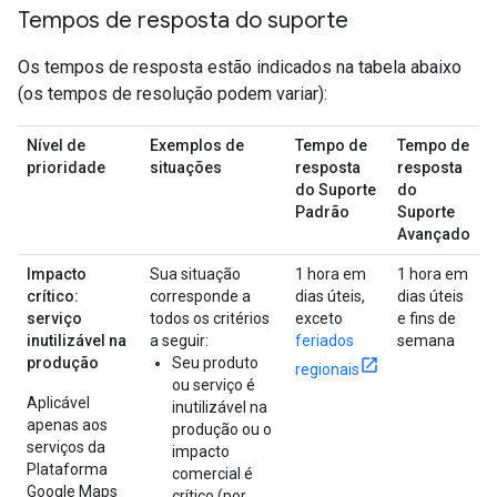
Tempos de resposta do suporte
Os tempos de resposta estão indicados na tabela abaixo
(os tempos de resolução podem variar):
Nível de
Exemplos de
Tempo de
Tempo de
prioridade
situações
resposta
resposta
do Suporte
do
Padrão
Suporte
Avançado
Impacto
Sua situação
1 hora em
1 hora em
crítico:
corresponde a
dias úteis,
dias úteis
serviço
todos os critérios
exceto
e fins de
inutilizável na
a seguir:
feriados
semana
produção
Seu produto
regionais
ou serviço é
Aplicável
inutilizável na
apenas aos
produção ou o
serviços da
impacto
Plataforma
comercial é
Google Maps
crítico (por