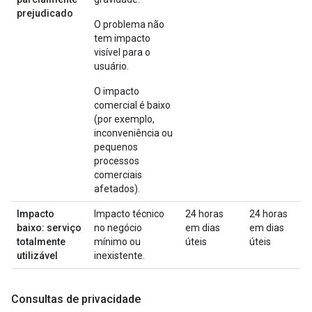
prejudicado
O problema não
tem impacto
visível para o
usuário.
O impacto
comercial é baixo
(por exemplo,
inconveniência ou
pequenos
processos
comerciais
afetados).
Impacto
Impacto técnico
24 horas
24 horas
baixo: serviço
no negócio
em dias
em dias
totalmente
mínimo ou
úteis
úteis
utilizável
inexistente.
Consultas de privacidade