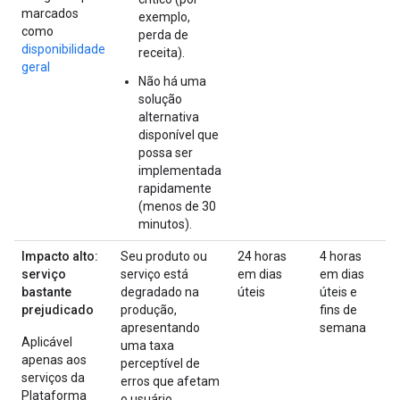
marcados
exemplo,
como
perda de
disponibilidade
receita).
geral
Não há uma
solução
alternativa
disponível que
possa ser
implementada
rapidamente
(menos de 30
minutos).
Impacto alto:
Seu produto ou
24 horas
4 horas
serviço
serviço está
em dias
em dias
bastante
degradado na
úteis
úteis e
prejudicado
produção,
fins de
apresentando
semana
Aplicável
uma taxa
apenas aos
perceptível de
serviços da
erros que afetam
Plataforma
o usuário.