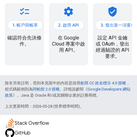
checklist
settings
verified_user
1. 帳戶與帳單
2. 啟用 API
3. 發出第一項要求
確認符合先決條
在 Google
設定 API 金鑰
件。
Cloud 專案中啟
或 OAuth，發出
用 API。
經過驗證的 API
要求。
除非另有註明，否則本頁面中的內容是採用
創用 CC 姓名標示 4.0 授權
，
程式碼範例則為
阿帕契 2.0 授權
。詳情請參閱《
Google Developers 網站
政策
》。Java 是 Oracle 和/或其關聯企業的註冊商標。
上次更新時間：2026-05-28 (世界標準時間)。
Stack Overflow
GitHub