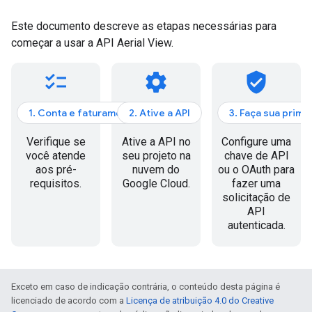
Este documento descreve as etapas necessárias para
começar a usar a API Aerial View.
checklist
settings
verified_user
1. Conta e faturamento
2. Ative a API
3. Faça sua prime
Verifique se
Ative a API no
Configure uma
você atende
seu projeto na
chave de API
aos pré-
nuvem do
ou o OAuth para
requisitos.
Google Cloud.
fazer uma
solicitação de
API
autenticada.
Exceto em caso de indicação contrária, o conteúdo desta página é
licenciado de acordo com a
Licença de atribuição 4.0 do Creative