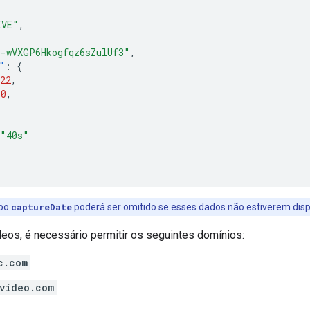
IVE"
,
"-wVXGP6Hkogfqz6sZulUf3"
,
"
:
{
22
,
10
,
"40s"
po
captureDate
poderá ser omitido se esses dados não estiverem disp
deos, é necessário permitir os seguintes domínios:
c.com
video.com