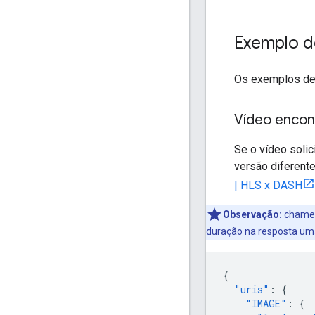
Exemplo d
Os exemplos de 
Vídeo encon
Se o vídeo solic
versão diferente
| HLS x DASH
Observação:
cham
duração na resposta uma
{
"uris"
:
{
"IMAGE"
:
{