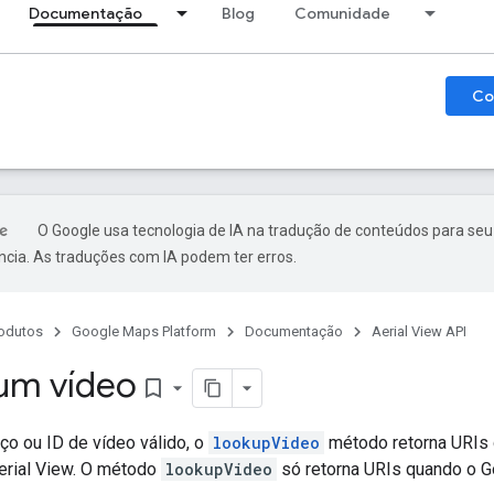
Documentação
Blog
Comunidade
Co
O Google usa tecnologia de IA na tradução de conteúdos para seu
ncia. As traduções com IA podem ter erros.
odutos
Google Maps Platform
Documentação
Aerial View API
um vídeo
bookmark_border
o ou ID de vídeo válido, o
lookupVideo
método retorna URIs 
erial View. O método
lookupVideo
só retorna URIs quando o G