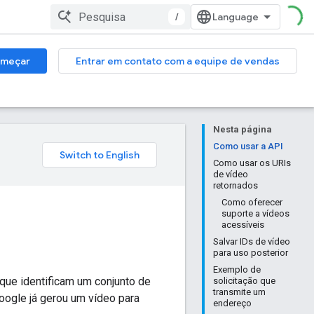
/
meçar
Entrar em contato com a equipe de vendas
Nesta página
Como usar a API
Como usar os URIs
de vídeo
retornados
Como oferecer
suporte a vídeos
acessíveis
Salvar IDs de vídeo
para uso posterior
Exemplo de
que identificam um conjunto de
solicitação que
transmite um
oogle já gerou um vídeo para
endereço