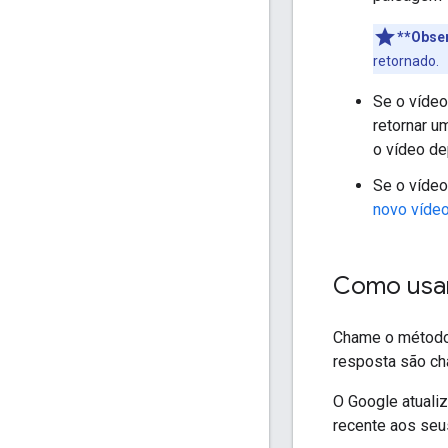
**Obse
retornado.
Se o vídeo
retornar 
o vídeo de
Se o vídeo
novo víde
Como usar
Chame o métod
resposta são c
O Google atualiz
recente aos seu