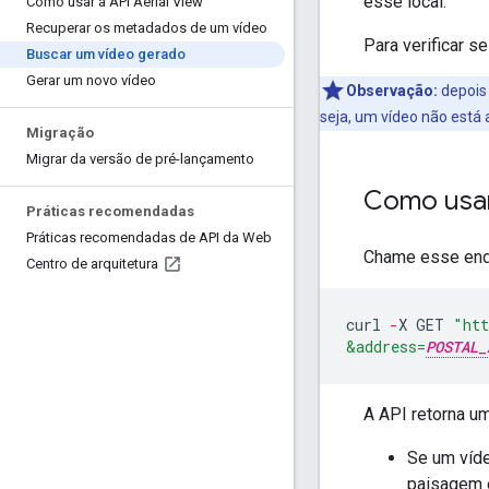
esse local.
Como usar a API Aerial View
Recuperar os metadados de um vídeo
Para verificar s
Buscar um vídeo gerado
Gerar um novo vídeo
Observação:
depois 
seja, um vídeo não está 
Migração
Migrar da versão de pré-lançamento
Como usar
Práticas recomendadas
Práticas recomendadas de API da Web
Chame esse end
Centro de arquitetura
curl
-
X
GET
"htt
&address=
POSTAL_
A API retorna um
Se um víde
paisagem e