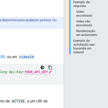
Exemplo de
resposta
Vídeo
encontrado
a disponível para qualquer pessoa. Ou
Vídeo não
encontrado
Renderização
em andamento
Exemplo de
solicitação que
transmite um
videoId
 URL
ou um
videoId
.
Goog-Api-Key=
YOUR_API_KEY
nto de
ACTIVE
, e um URI de