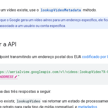
e um vídeo existe, use o
lookupVideoMetadata
método.
que o Google gera um vídeo aéreo para um endereço específico, ele fic
associado a um usuário ou conta específica.
 a API
point transmitindo um endereço postal dos EUA
codificado por
ps://aerialview.googleapis.com/v1/videos:lookupVideo?X-
ADDRESS
"
a das três respostas a seguir:
o existir,
lookupVideo
vai retornar um estado de processame
 retrato para cada tipo de mídia compatível, e
metadados
.