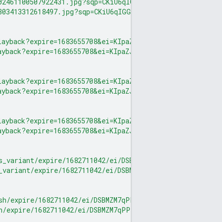
02461100507922431.jpg?sqp=CKiU6qIGGPQD&rs=AHRQkOe1j6EA5
303413312618497.jpg?sqp=CKiU6qIGGPQD&rs=AHRQkOelSBTTVg
layback?expire=1683655708&ei=KIpaZKvJBpnc-LYP8v6T-AM&ip
ayback?expire=1683655708&ei=KIpaZJiuBo3g-LYPhtaG6AU&ip=
layback?expire=1683655708&ei=KIpaZKvJBpnc-LYP8v6T-AM&ip
ayback?expire=1683655708&ei=KIpaZJiuBo3g-LYPhtaG6AU&ip=
layback?expire=1683655708&ei=KIpaZKvJBpnc-LYP8v6T-AM&ip
ayback?expire=1683655708&ei=KIpaZJiuBo3g-LYPhtaG6AU&ip=
s_variant/expire/1682711042/ei/DSBMZM7qPPPh-LYP9ZWNmA8/
_variant/expire/1682711042/ei/DSBMZM7qPPPh-LYP9ZWNmA8/i
sh/expire/1682711042/ei/DSBMZM7qPPPh-LYP9ZWNmA8/ip/0.0.
h/expire/1682711042/ei/DSBMZM7qPPPh-LYP9ZWNmA8/ip/0.0.0