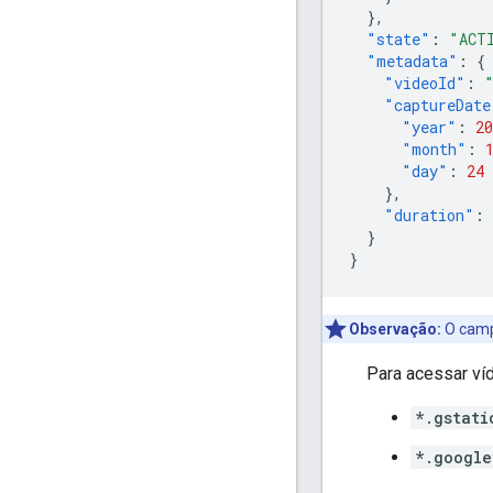
},
"state"
:
"ACT
"metadata"
:
{
"videoId"
:
"captureDate
"year"
:
20
"month"
:
"day"
:
24
},
"duration"
:
}
}
Observação:
O cam
Para acessar ví
*.gstati
*.google