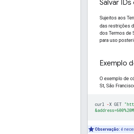
Salvar IDs
Sujeitos aos Te
das restrições
dos Termos de S
para uso posteri
Exemplo d
O exemplo de có
St, São Francisc
curl
-
X
GET
"htt
&address=600%20
Observação:
é nece