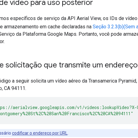
 de vídeo para uso posterior
rmos específicos de serviço da API Aerial View, os IDs de vídeo
 de armazenamento em cache declaradas na
Seção 3.2.3(b)(Sem
erviço da Plataforma Google Maps. Portanto, você pode armaze
or.
e solicitação que transmite um endereço
digo a seguir solicita um vídeo aéreo da Transamerica Pyramid
o, CA 94111.
ps://aerialview.googleapis.com/v1/videos:lookupVideo?X-
Montgomery%20St%2C%20San%20Francisco%2C%20CA%2094111"
ssário
codificar o endereço por URL
.