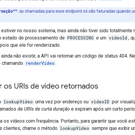
rvação**:
as chamadas para esse endpoint só são faturadas quando um
 estiver no nosso sistema, mas ainda não tiver sido totalmente
um estado de processamento de
PROCESSING
e um
videoId
, q
pois que ele for renderizado.
 ainda não existir, a API vai retornar um código de status 404.
o
chamando
renderVideo
.
 os URIs de vídeo retornados
o
lookupVideo
uma vez por endereço ou
videoID
por visuali
hamados de
URIs de curta duração
e expiram após um curto perío
a os vídeos com frequência. Portanto, para garantir que você e
s clientes, chame o método
lookupVideo
sempre que exibir u