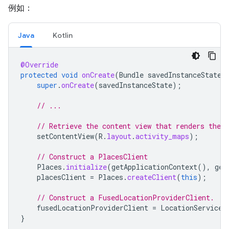
例如：
Java
Kotlin
@Override
protected
void
onCreate
(
Bundle
savedInstanceState
)
super
.
onCreate
(
savedInstanceState
);
// ...
// Retrieve the content view that renders the 
setContentView
(
R
.
layout
.
activity_maps
);
// Construct a PlacesClient
Places
.
initialize
(
getApplicationContext
(),
get
placesClient
=
Places
.
createClient
(
this
);
// Construct a FusedLocationProviderClient.
fusedLocationProviderClient
=
LocationServices
}