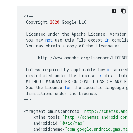
<
!--
Copyright
2020
Google
LLC
Licensed
under
the
Apache
License
,
Version
2
you
may
not
use
this
file
except
in
complian
You
may
obtain
a
copy
of
the
License
at
http
:
//
www
.
apache
.
org
/
licenses
/
LICENSE
-
Unless
required
by
applicable
law
or
agreed
t
distributed
under
the
License
is
distributed
WITHOUT
WARRANTIES
OR
CONDITIONS
OF
ANY
KIN
See
the
License
for
the
specific
language
go
limitations
under
the
License
.
--
>

<
fragment
xmlns
:
android
=
"http://schemas.andro
xmlns
:
tools
=
"http://schemas.android.com/t
android
:
id
=
"@+id/map"
android
:
name
=
"com.google.android.gms.maps