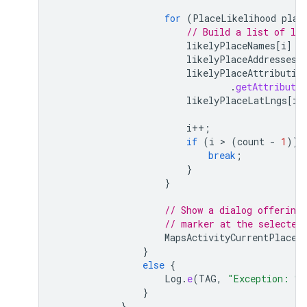
for
(
PlaceLikelihood
plac
// Build a list of lik
likelyPlaceNames
[
i
]
=
likelyPlaceAddresses
[
likelyPlaceAttributio
.
getAttributio
likelyPlaceLatLngs
[
i
]
i
++
;
if
(
i
 > 
(
count
-
1
))
break
;
}
}
// Show a dialog offering 
// marker at the selected
MapsActivityCurrentPlace
.
}
else
{
Log
.
e
(
TAG
,
"Exception: %
}
}