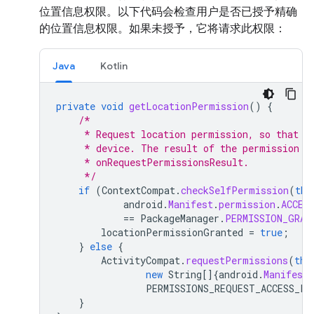
位置信息权限。以下代码会检查用户是否已授予精确
的位置信息权限。如果未授予，它将请求此权限：
Java
Kotlin
private
void
getLocationPermission
()
{
/*
     * Request location permission, so that w
     * device. The result of the permission r
     * onRequestPermissionsResult.
     */
if
(
ContextCompat
.
checkSelfPermission
(
thi
android
.
Manifest
.
permission
.
ACCES
==
PackageManager
.
PERMISSION_GRAN
locationPermissionGranted
=
true
;
}
else
{
ActivityCompat
.
requestPermissions
(
thi
new
String
[]
{
android
.
Manifest
.
PERMISSIONS_REQUEST_ACCESS_FI
}