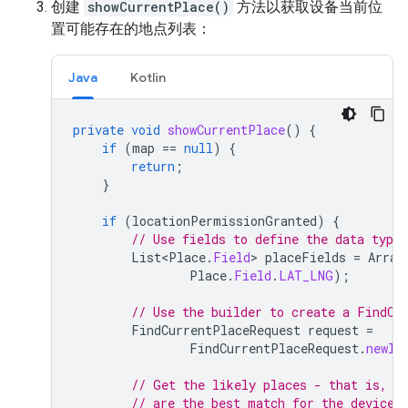
创建
showCurrentPlace()
方法以获取设备当前位
置可能存在的地点列表：
Java
Kotlin
private
void
showCurrentPlace
()
{
if
(
map
==
null
)
{
return
;
}
if
(
locationPermissionGranted
)
{
// Use fields to define the data types
List<Place
.
Field
>
placeFields
=
Array
Place
.
Field
.
LAT_LNG
);
// Use the builder to create a FindCu
FindCurrentPlaceRequest
request
=
FindCurrentPlaceRequest
.
newIn
// Get the likely places - that is, t
// are the best match for the device'