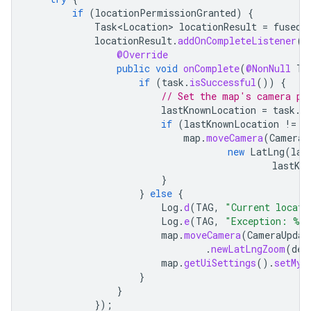
if
(
locationPermissionGranted
)
{
Task<Location>
locationResult
=
fusedL
locationResult
.
addOnCompleteListener
(
t
@Override
public
void
onComplete
(
@NonNull
Ta
if
(
task
.
isSuccessful
())
{
// Set the map's camera po
lastKnownLocation
=
task
.
g
if
(
lastKnownLocation
!=
n
map
.
moveCamera
(
CameraU
new
LatLng
(
las
lastKn
}
}
else
{
Log
.
d
(
TAG
,
"Current locati
Log
.
e
(
TAG
,
"Exception: %s
map
.
moveCamera
(
CameraUpdat
.
newLatLngZoom
(
def
map
.
getUiSettings
().
setMyL
}
}
});