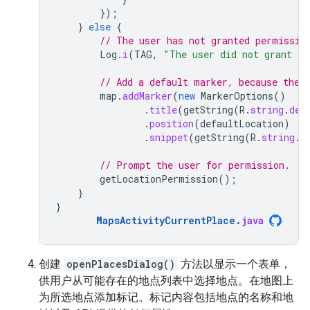
});
}
else
{
// The user has not granted permissio
Log
.
i
(
TAG
,
"The user did not grant lo
// Add a default marker, because the 
map
.
addMarker
(
new
MarkerOptions
()
.
title
(
getString
(
R
.
string
.
def
.
position
(
defaultLocation
)
.
snippet
(
getString
(
R
.
string
.
d
// Prompt the user for permission.
getLocationPermission
();
}
}
MapsActivityCurrentPlace
.
java
创建
openPlacesDialog()
方法以显示一个表单，
供用户从可能存在的地点列表中选择地点。在地图上
为所选地点添加标记。标记内容包括地点的名称和地