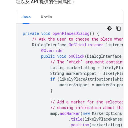
址以及 API 提供的任何属性：
Java
Kotlin
private
void
openPlacesDialog
()
{
// Ask the user to choose the place where 
DialogInterface
.
OnClickListener
listener
@Override
public
void
onClick
(
DialogInterface
d
// The "which" argument contains 
LatLng
markerLatLng
=
likelyPlace
String
markerSnippet
=
likelyPlac
if
(
likelyPlaceAttributions
[
which
markerSnippet
=
markerSnippet
}
// Add a marker for the selected 
// showing information about that
map
.
addMarker
(
new
MarkerOptions
()
.
title
(
likelyPlaceNames
[
w
.
position
(
markerLatLng
)