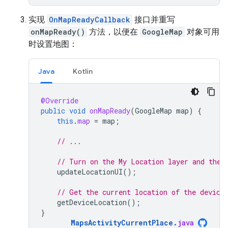
实现
OnMapReadyCallback
接口并重写
onMapReady()
方法，以便在
GoogleMap
对象可用
时设置地图：
Java
Kotlin
@Override
public
void
onMapReady
(
GoogleMap
map
)
{
this
.
map
=
map
;
// ...
// Turn on the My Location layer and the 
updateLocationUI
();
// Get the current location of the device
getDeviceLocation
();
}
MapsActivityCurrentPlace
.
java