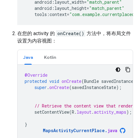
android
:
layout_width
=
"match_parent"
android
:
layout_height
=
"match_parent"
tools
:
context
=
"com.example.currentplacede
在您的 activity 的
onCreate()
方法中，将布局文件
设置为内容视图：
Java
Kotlin
@Override
protected
void
onCreate
(
Bundle
savedInstanceS
super
.
onCreate
(
savedInstanceState
);
// Retrieve the content view that renders
setContentView
(
R
.
layout
.
activity_maps
);
}
MapsActivityCurrentPlace
.
java