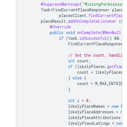
@SuppressWarnings
(
"MissingPermission"
Task<FindCurrentPlaceResponse>
placeR
placesClient
.
findCurrentPlace
placeResult
.
addOnCompleteListener
(
ne
@Override
public
void
onComplete
(
@NonNull
T
if
(
task
.
isSuccessful
()
 && 
ta
FindCurrentPlaceResponse
// Set the count, handling
int
count
;
if
(
likelyPlaces
.
getPlace
count
=
likelyPlaces
.
}
else
{
count
=
M_MAX_ENTRIES
}
int
i
=
0
;
likelyPlaceNames
=
new
St
likelyPlaceAddresses
=
ne
likelyPlaceAttributions
=
likelyPlaceLatLngs
=
new