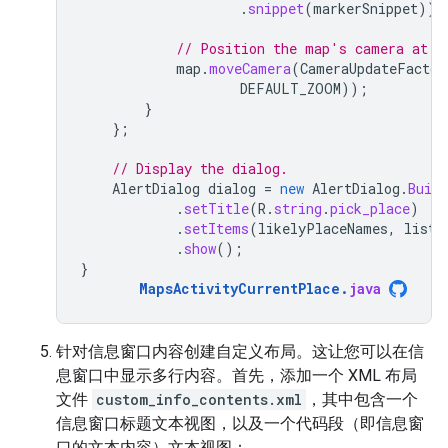
.
snippet
(
markerSnippet
));
// Position the map's camera at t
map
.
moveCamera
(
CameraUpdateFactor
DEFAULT_ZOOM
));
}
};
// Display the dialog.
AlertDialog
dialog
=
new
AlertDialog
.
Build
.
setTitle
(
R
.
string
.
pick_place
)
.
setItems
(
likelyPlaceNames
,
liste
.
show
();
}
MapsActivityCurrentPlace
.
java
针对信息窗口内容创建自定义布局。这让您可以在信
息窗口中显示多行内容。首先，添加一个 XML 布局
文件
custom_info_contents.xml
，其中包含一个
信息窗口标题文本视图，以及一个代码段（即信息窗
口的文本内容）文本视图：