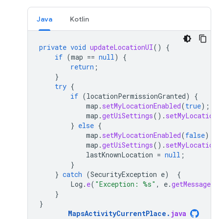
Java
Kotlin
private
void
updateLocationUI
()
{
if
(
map
==
null
)
{
return
;
}
try
{
if
(
locationPermissionGranted
)
{
map
.
setMyLocationEnabled
(
true
);
map
.
getUiSettings
().
setMyLocation
}
else
{
map
.
setMyLocationEnabled
(
false
);
map
.
getUiSettings
().
setMyLocation
lastKnownLocation
=
null
;
}
}
catch
(
SecurityException
e
)
{
Log
.
e
(
"Exception: %s"
,
e
.
getMessage
(
}
}
MapsActivityCurrentPlace
.
java