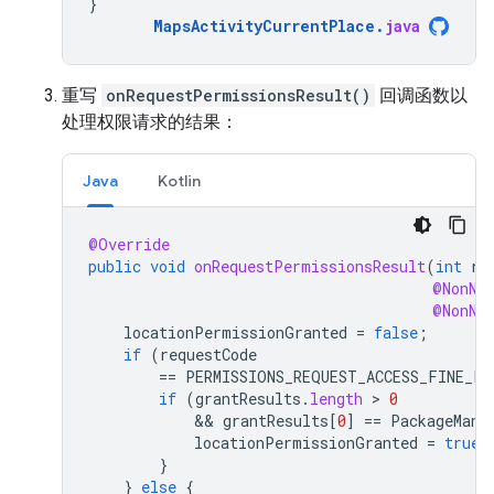
}
MapsActivityCurrentPlace
.
java
重写
onRequestPermissionsResult()
回调函数以
处理权限请求的结果：
Java
Kotlin
@Override
public
void
onRequestPermissionsResult
(
int
re
@NonNu
@NonNu
locationPermissionGranted
=
false
;
if
(
requestCode
==
PERMISSIONS_REQUEST_ACCESS_FINE_LO
if
(
grantResults
.
length
 > 
0
            && 
grantResults
[
0
]
==
PackageMana
locationPermissionGranted
=
true
;
}
}
else
{