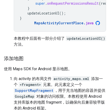
super
.
onRequestPermissionsResult
(
requ
}
updateLocationUI
();
}
MapsActivityCurrentPlace
.
java
本教程中后面有一部分介绍了
updateLocationUI()
方法。
添加地图
使用 Maps SDK for Android 显示地图。
向 activity 的布局文件
activity_maps.xml
添加一
个
<fragment>
元素。此元素定义一个
SupportMapFragment
，用于充当地图的容器并提供
GoogleMap
对象的访问权限。本教程使用 Android
支持库版本的地图 fragment，以确保向后兼容较早版
本的 Android 框架。