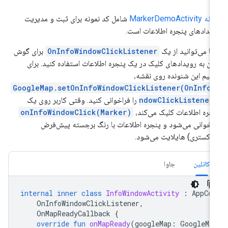
MarkerDemoActivity
شامل کد نمونه برای ثبت و مدیریت
یدادهای پنجره اطلاعات است.
ا می‌توانید از یک
OnInfoWindowClickListener
برای گوش
دن به رویدادهای کلیک در یک پنجره اطلاعات استفاده کنید. برای
ظیم این شنونده روی نقشه،
GoogleMap.setOnInfoWindowClickListener(OnInfoW
ndowClickListener
را فراخوانی کنید. وقتی کاربر روی یک
جره اطلاعات کلیک می‌کند،
onInfoWindowClick(Marker)
اخوانی می‌شود و پنجره اطلاعات با رنگ برجسته پیش‌فرض
اکستری) هایلایت می‌شود.
کاتلین
جاوا
internal
inner
class
InfoWindowActivity
:
AppCo
OnInfoWindowClickListener
,
OnMapReadyCallback
{
override
fun
onMapReady
(
googleMap
:
GoogleMa