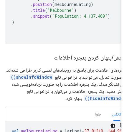
.
position
(
melbourneLatLng
)
.
title
(
"Melbourne"
)
.
snippet
(
"Population: 4,137,400"
)
)
مایش
/
پنهان کردن پنجره اطلاعات
جره‌های اطلاعات برای پاسخ به رویدادهای لمسی کاربر طراحی شده‌اند.
 صورت تمایل، می‌توانید با فراخوانی تابع
showInfoWindow()
ی نشانگر هدف، یک پنجره اطلاعات را به صورت برنامه‌نویسی شده
ایش دهید. یک پنجره اطلاعات را می‌توان با فراخوانی تابع
hideInfoWindow(
پنهان کرد.
کاتلین
جاوا
val
melbourneLatLng
=
LatLng
(
-
37.81319
,
144.962