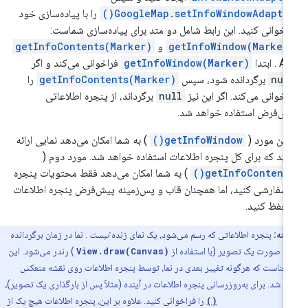
GoogleMap.setInfoWindowAdapter(
را با پیاده‌سازی خود
اخوانی کنید. این رابط شامل دو متد برای پیاده‌سازی شماست:
getInfoWindow(Marker
و
getInfoContents(Marker)
AP ابتدا
getInfoWindow(Marker)
فراخوانی می‌کند و اگر
nul
برگردانده شود، سپس
getInfoContents(Marker)
را
اخوانی می‌کند. اگر این نیز
null
برگرداند، از پنجره اطلاعاتی
ش‌فرض استفاده خواهد شد.
لین مورد (
getInfoWindow()
) به شما امکان می‌دهد نمایی ارائه
ید که برای کل پنجره اطلاعات استفاده خواهد شد. مورد دوم (
getInfoContents(
) به شما امکان می‌دهد فقط محتویات پنجره
 سفارشی کنید، اما همچنان قاب و پس‌زمینه پیش‌فرض پنجره اطلاعات
 حفظ کنید.
نکته:
پنجره اطلاعاتی که رسم می‌شود، یک نمای زنده
نیست
. نما در زمان برگردانده
ه صورت یک تصویر (با استفاده از
View.draw(Canvas)
) رندر می‌شود. این
معناست که هرگونه تغییر بعدی در نما، توسط پنجره اطلاعات روی نقشه منعکس
د شد. برای به‌روزرسانی پنجره اطلاعات در آینده (مثلاً پس از بارگذاری یک تصویر)،
showInfoWindow(
را فراخوانی کنید. علاوه بر این، پنجره اطلاعات هیچ یک از