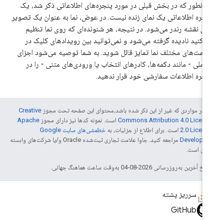
انطور که در بخش قبلی در مورد پنجره‌های اطلاعاتی ذکر شد، یک
جره اطلاعاتی یک نمای زنده نیست. در عوض، نما به عنوان یک تصویر
ی نقشه رندر می‌شود. در نتیجه، هر شنونده‌ای که روی نما تنظیم
‌کنید نادیده گرفته می‌شود و نمی‌توانید بین رویدادهای کلیک در
مت‌های مختلف نما تمایز قائل شوید. به شما توصیه می‌شود اجزای
املی - مانند دکمه‌ها، کادرهای انتخاب یا ورودی‌های متنی - را در
جره اطلاعات سفارشی خود قرار ندهید.
 در مواردی که غیر از این ذکر شده باشد،‌محتوای این صفحه تحت مجوز
Creative
Commons Attribution 4.0 Licen
است. نمونه کدها نیز دارای مجوز
Apache
2.0 Licen
است. برای اطلاع از جزئیات، به
خطمشی‌های سایت Google
Develope‏
مراجعه کنید. جاوا علامت تجاری ثبت‌شده Oracle و/یا شرکت‌های وابسته
 آن است.
خ آخرین به‌روزرسانی 2026-08-04 به‌وقت ساعت هماهنگ جهانی.
سرریز پشته
GitHub