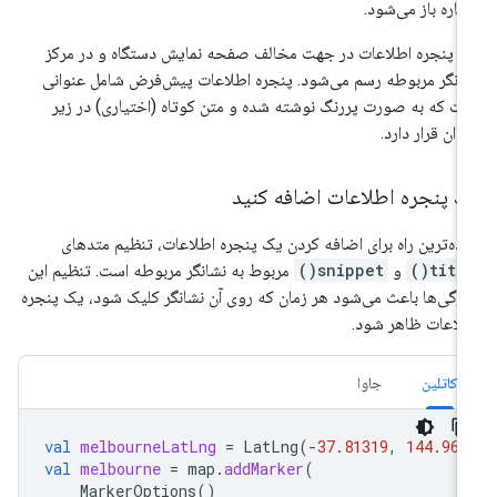
باره باز می‌شود.
 پنجره اطلاعات در جهت مخالف صفحه نمایش دستگاه و در مرکز
انگر مربوطه رسم می‌شود. پنجره اطلاعات پیش‌فرض شامل عنوانی
ت که به صورت پررنگ نوشته شده و متن کوتاه (اختیاری) در زیر
وان قرار دارد.
ک پنجره اطلاعات اضافه کنید
ده‌ترین راه برای اضافه کردن یک پنجره اطلاعات، تنظیم متدهای
title(
و
snippet()
مربوط به نشانگر مربوطه است. تنظیم این
ژگی‌ها باعث می‌شود هر زمان که روی آن نشانگر کلیک شود، یک پنجره
لاعات ظاهر شود.
کاتلین
جاوا
val
melbourneLatLng
=
LatLng
(
-
37.81319
,
144.962
val
melbourne
=
map
.
addMarker
(
MarkerOptions
()