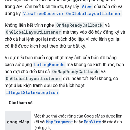
trong API cần biết kích thước, hãy lấy
View
của bản đồ và
đăng ký
ViewTreeObserver.OnGlobalLayoutListener
.
Không liên kết trình nghe
OnMapReadyCallback
và
OnGlobalLayoutListener
mà thay vào đó hãy đăng ký và
chờ cả hai lệnh gọi lại một cách độc lập, vì các lệnh gọi lại
có thể được kích hoạt theo thứ tự bất kỳ.
Ví dụ: nếu bạn muốn cập nhật máy ảnh của bản đồ bằng
cách sử dụng
LatLngBounds
mà không có kích thước, bạn
nên đợi cho đến khi cả
OnMapReadyCallback
và
OnGlobalLayoutListener
đều hoàn tất. Nếu không, có
một điều kiện tranh đấu có thể kích hoạt
IllegalStateException
.
Các tham số
Một thực thể khác rỗng của GoogleMap được liên
Map
Fragment
Map
View
googleMap
kết với
hoặc
để xác định
lệnh gọi lại.