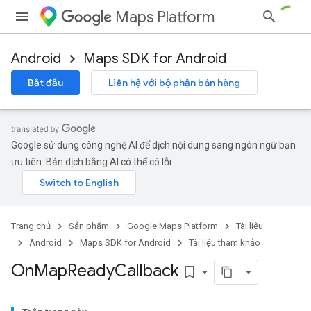
Maps Platform
Android
Maps SDK for Android
Bắt đầu
Liên hệ với bộ phận bán hàng
Google sử dụng công nghệ AI để dịch nội dung sang ngôn ngữ bạn
ưu tiên. Bản dịch bằng AI có thể có lỗi.
Trang chủ
Sản phẩm
Google Maps Platform
Tài liệu
Android
Maps SDK for Android
Tài liệu tham khảo
On
Map
Ready
Callback
bookmark_border