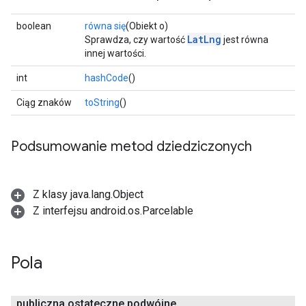
boolean
równa się
(Obiekt o)
LatLng
Sprawdza, czy wartość
jest równa
innej wartości.
int
hashCode
()
Ciąg znaków
toString
()
Podsumowanie metod dziedziczonych
Z klasy java.lang.Object
Z interfejsu android.os.Parcelable
Pola
publiczna ostateczne podwójne