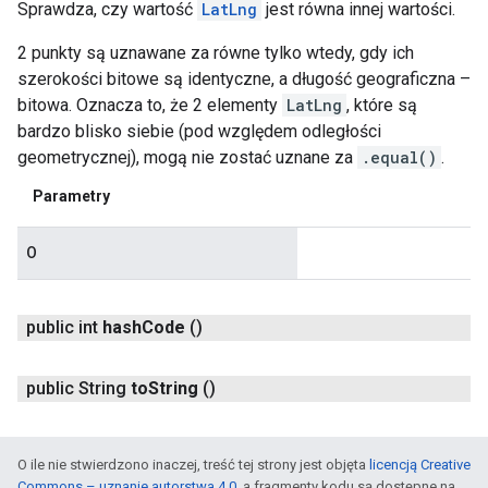
Sprawdza, czy wartość
LatLng
jest równa innej wartości.
2 punkty są uznawane za równe tylko wtedy, gdy ich
szerokości bitowe są identyczne, a długość geograficzna –
bitowa. Oznacza to, że 2 elementy
LatLng
, które są
bardzo blisko siebie (pod względem odległości
geometrycznej), mogą nie zostać uznane za
.equal()
.
Parametry
O
public int
hash
Code
()
public String
to
String
()
O ile nie stwierdzono inaczej, treść tej strony jest objęta
licencją Creative
Commons – uznanie autorstwa 4.0
, a fragmenty kodu są dostępne na