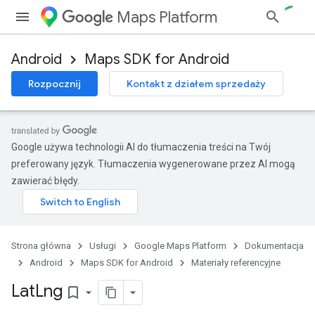
Maps Platform
Android
Maps SDK for Android
Rozpocznij
Kontakt z działem sprzedaży
Google używa technologii AI do tłumaczenia treści na Twój
preferowany język. Tłumaczenia wygenerowane przez AI mogą
zawierać błędy.
Strona główna
Usługi
Google Maps Platform
Dokumentacja
Android
Maps SDK for Android
Materiały referencyjne
Lat
Lng
bookmark_border