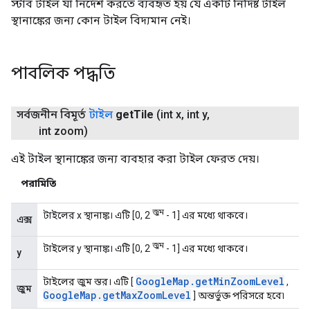
স্টাব টাইল যা নির্দেশ করতে ব্যবহৃত হয় যে একটি নির্দিষ্ট টাইল
স্থানাঙ্কের জন্য কোন টাইল বিদ্যমান নেই।
পাবলিক পদ্ধতি
সর্বজনীন বিমূর্ত
টাইল
get
Tile
(int x
,
int y
,
int zoom)
এই টাইল স্থানাঙ্কের জন্য ব্যবহার করা টাইল ফেরত দেয়।
পরামিতি
জুম
টাইলের x স্থানাঙ্ক। এটি [0, 2
- 1] এর মধ্যে থাকবে।
এক্স
জুম
টাইলের y স্থানাঙ্ক। এটি [0, 2
- 1] এর মধ্যে থাকবে।
y
Google
Map
.
get
Min
Zoom
Level
টাইলের জুম স্তর। এটি [
,
জুম
Google
Map
.
get
Max
Zoom
Level
] অন্তর্ভুক্ত পরিসরে হবে৷