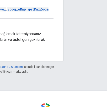
vel
Google
Map
.
get
Max
Zoom
,
uk sağlamak istemiyorsanız
rür ve üstel geri çekilerek
pache 2.0 Lisansı
altında lisanslanmıştır.
illi ticari markasıdır.