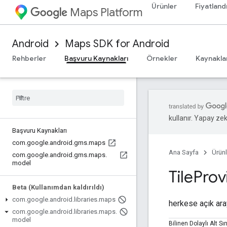
Ürünler
Fiyatland
Maps Platform
Android
Maps SDK for Android
Rehberler
Başvuru Kaynakları
Örnekler
Kaynakla
kullanır. Yapay zeka
Başvuru Kaynakları
com
.
google
.
android
.
gms
.
maps
Ana Sayfa
Ürünl
com
.
google
.
android
.
gms
.
maps
.
model
Tile
Prov
Beta (Kullanımdan kaldırıldı)
com
.
google
.
android
.
libraries
.
maps
herkese açık ar
com
.
google
.
android
.
libraries
.
maps
.
model
Bilinen Dolaylı Alt Sın