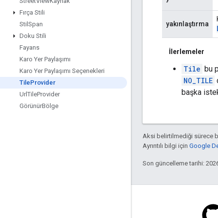
Street
View
Kaynak
Fırça Stili
yakınlaştırma
Stil
Span
Doku Stili
Fayans
İlerlemeler
Karo Yer Paylaşımı
Tile
bu p
Karo Yer Paylaşımı Seçenekleri
NO_TILE
Tile
Provider
başka istek
Url
Tile
Provider
Görünür
Bölge
Aksi belirtilmediği sürece 
Ayrıntılı bilgi için
Google Dev
Son güncelleme tarihi: 202