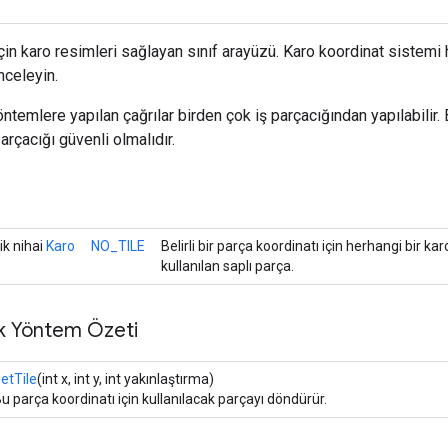
çin karo resimleri sağlayan sınıf arayüzü. Karo koordinat sistemi 
nceleyin.
ntemlere yapılan çağrılar birden çok iş parçacığından yapılabilir.
arçacığı güvenli olmalıdır.
ik nihai
Karo
NO_TILE
Belirli bir parça koordinatı için herhangi bir ka
kullanılan saplı parça.
k Yöntem Özeti
etTile
(int x, int y, int yakınlaştırma)
u parça koordinatı için kullanılacak parçayı döndürür.