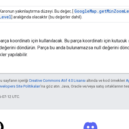
Google
Map
.
get
Min
Zoom
Le
Karonun yakınlaştırma düzeyi. Bu değer, [
Level
] aralığında olacaktır (bu değerler dahil).
arça koordinatı için kullanılacak. Bu parça koordinatı için kutuc
değerini döndürün. Parça bu anda bulunamazsa null değerini döndü
ler yapılabilir.
bu sayfanın içeriği
Creative Commons Atıf 4.0 Lisansı
altında ve kod örnekleri
A
elopers Site Politikaları
'na göz atın. Java, Oracle ve/veya satış ortaklarının tesc
6-07-12 UTC.