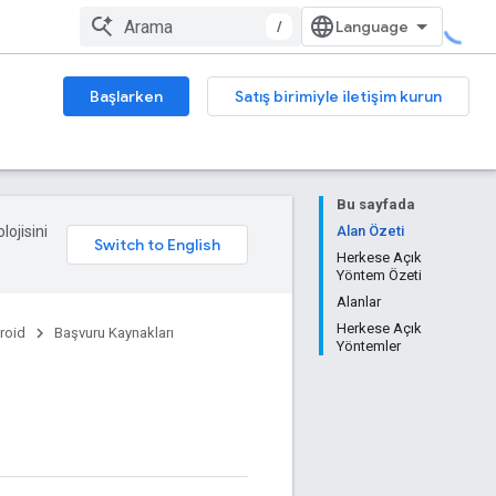
/
Başlarken
Satış birimiyle iletişim kurun
Bu sayfada
lojisini
Alan Özeti
Herkese Açık
Yöntem Özeti
Alanlar
Herkese Açık
roid
Başvuru Kaynakları
Yöntemler