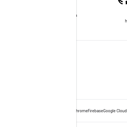
Stack Overflow
google-maps etiketi altında
soru sorun.
h
Daha Fazla Bilgi
SSS
Özellik Gezgini
Android için Yerler SDK'sı
Android
Chrome
Firebase
Google Cloud