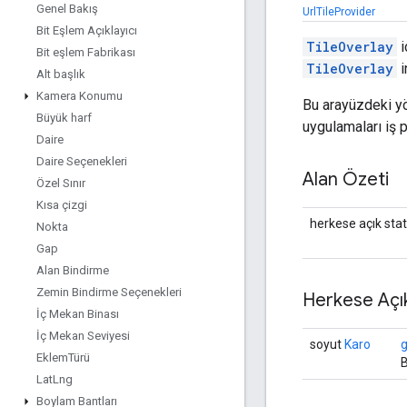
Genel Bakış
UrlTileProvider
Bit Eşlem Açıklayıcı
TileOverlay
i
Bit eşlem Fabrikası
TileOverlay
i
Alt başlık
Kamera Konumu
Bu arayüzdeki yö
Büyük harf
uygulamaları iş p
Daire
Daire Seçenekleri
Alan Özeti
Özel Sınır
Kısa çizgi
herkese açık stat
Nokta
Gap
Alan Bindirme
Zemin Bindirme Seçenekleri
Herkese Açı
İç Mekan Binası
İç Mekan Seviyesi
soyut
Karo
g
Eklem
Türü
B
Lat
Lng
Boylam Bantları