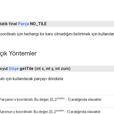
atik final
Parça
NO
_
TILE
 koordinatı için herhangi bir karo olmadığını belirtmek için kullanıla
çık Yöntemler
soyut
Döşe
get
Tile
(int x
,
int y
,
int zum)
tı için kullanılacak parçayı döndürür.
zoom
Parçanın x koordinatı. Bu değer, [0, 2
- 1] aralığında olacaktır.
zoom
Karonun y koordinatı. Bu değer, [0, 2
- 1] aralığında olacaktır.