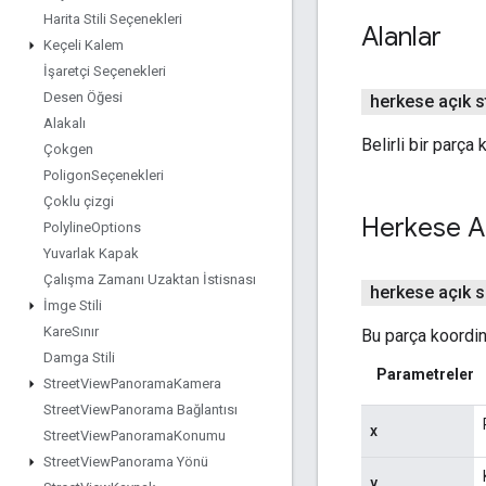
Harita Stili Seçenekleri
Alanlar
Keçeli Kalem
İşaretçi Seçenekleri
Desen Öğesi
herkese açık st
Alakalı
Belirli bir parça
Çokgen
Poligon
Seçenekleri
Çoklu çizgi
Herkese A
Polyline
Options
Yuvarlak Kapak
Çalışma Zamanı Uzaktan İstisnası
herkese açık 
İmge Stili
Kare
Sınır
Bu parça koordina
Damga Stili
Parametreler
Street
View
Panorama
Kamera
Street
View
Panorama Bağlantısı
x
Street
View
Panorama
Konumu
Street
View
Panorama Yönü
y