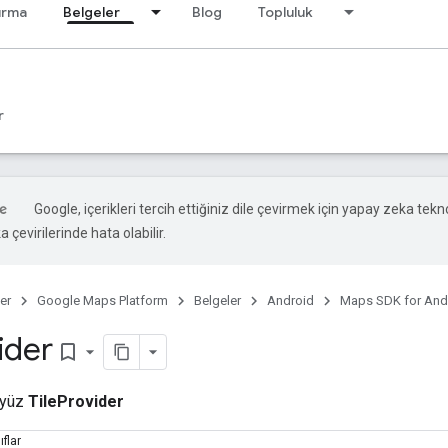
ırma
Belgeler
Blog
Topluluk
r
Google, içerikleri tercih ettiğiniz dile çevirmek için yapay zeka tekno
 çevirilerinde hata olabilir.
er
Google Maps Platform
Belgeler
Android
Maps SDK for And
ider
bookmark_border
ayüz
TileProvider
ıflar